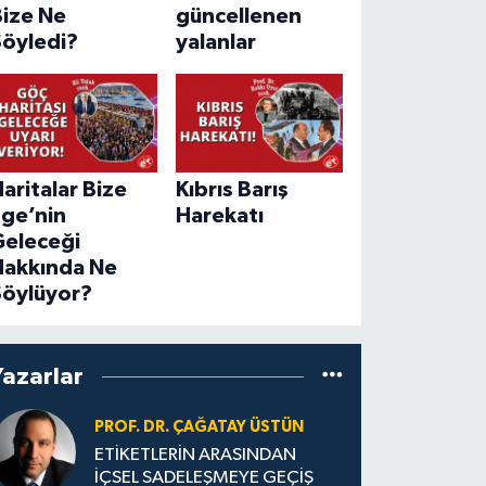
Bize Ne
güncellenen
Söyledi?
yalanlar
aritalar Bize
Kıbrıs Barış
Ege’nin
Harekatı
Geleceği
Hakkında Ne
Söylüyor?
Yazarlar
PROF. DR. ÇAĞATAY ÜSTÜN
ETİKETLERİN ARASINDAN
İÇSEL SADELEŞMEYE GEÇİŞ