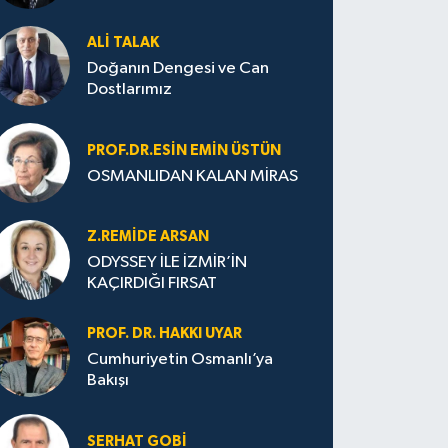
ALI TALAK
Doğanın Dengesi ve Can
Dostlarımız
PROF.DR.ESIN EMIN ÜSTÜN
OSMANLIDAN KALAN MİRAS
Z.REMIDE ARSAN
ODYSSEY İLE İZMİR’İN
KAÇIRDIĞI FIRSAT
PROF. DR. HAKKI UYAR
Cumhuriyetin Osmanlı’ya
Bakışı
SERHAT GOBİ