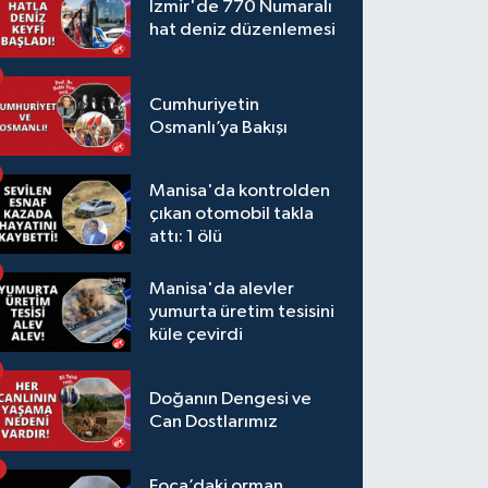
İzmir'de 770 Numaralı
hat deniz düzenlemesi
Cumhuriyetin
Osmanlı’ya Bakışı
Manisa'da kontrolden
çıkan otomobil takla
attı: 1 ölü
Manisa'da alevler
yumurta üretim tesisini
küle çevirdi
Doğanın Dengesi ve
Can Dostlarımız
Foça’daki orman