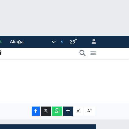
16
°
Aliağa
25
06
İ
02
.2
12
0
-
+
A
A