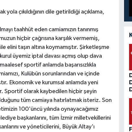
k yola çıkıldığının dile getirildiği açıklama,
lmayı taahhüt eden camiamızın tanınmış
umuzun hiçbir çağrısına karşılık vermemiş,
ile elini taşın altına koymamıştır. Şirketleşme
 kurul üyemiz iptal davası açmış olup dava
aalesef sportif anlamda başarısızlıkla
amiamızı, Kulübün sorunlarından ve içinde
tır. Ekonomik ve kurumsal anlamda yeni
D
 Sportif olarak kaybedilen hiçbir şeyin
duğunu tüm camiaya hatırlatmak isteriz. Son
timizin 100'üncü yılında oynayacağımız
diye başkanlarını, tüm İzmir milletvekillerini
nlarını ve yöneticilerini, Büyük Altay'ı
F