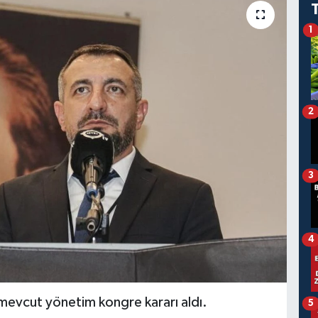
1
2
3
4
 mevcut yönetim kongre kararı aldı.
5