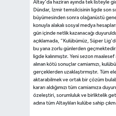
Altay'da haziran ayında tek listeyle g
Dündar, İzmir temsilcisinin ligde son 
büyümesinden sonra olağanüstü genel k
konuyla alakalı sosyal medya hesaplar
gün içinde netlik kazanacağı duyuruldu
açıklamada, “Kulübümüz, Süper Lig'd
bu yana zorlu günlerden geçmektedir.
ligde kalınmıştır. Yeni sezon maalesef 
alınan kötü sonuçlar camiamızı, kulüb
gerçeklerden uzaklaştırmıştır. Tüm ele
aktarabilmek ve ortak bir çözüm bulab
kararı aldığımızı tüm camiamıza duyur
özeleştiri, sorumluluk ve birliktelik 
adına tüm Altaylıları kulübe sahip çıkma