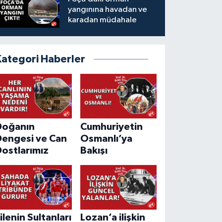
yangınına havadan ve
karadan müdahale
Kategori Haberler
Doğanın
Cumhuriyetin
Dengesi ve Can
Osmanlı’ya
ostlarımız
Bakışı
ilenin Sultanları
Lozan’a ilişkin