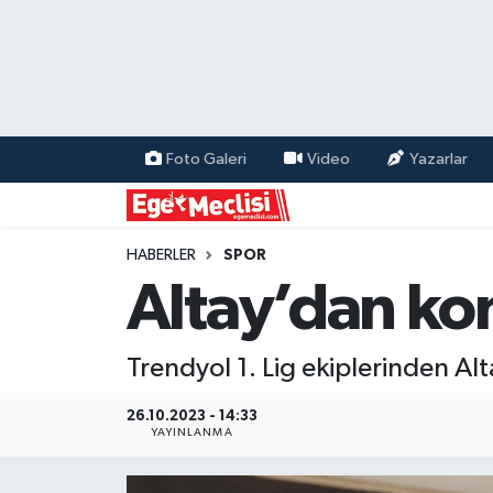
EGE
EKONOMİ
Foto Galeri
Video
Yazarlar
GÜNCEL
İZMİR
HABERLER
SPOR
Altay’dan kon
ÖZEL HABER
Trendyol 1. Lig ekiplerinden Al
POLİTİKA
26.10.2023 - 14:33
Programlar
YAYINLANMA
SPOR