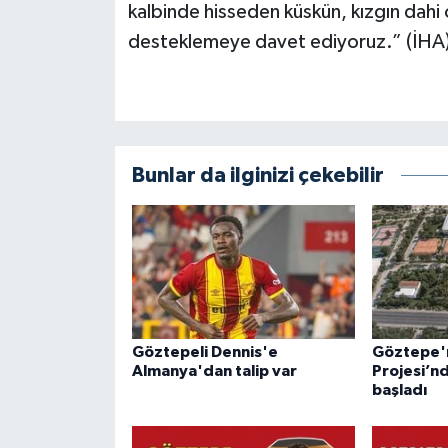
kalbinde hisseden küskün, kızgın dahi ols
desteklemeye davet ediyoruz.” (İHA
Bunlar da ilginizi çekebilir
Göztepeli Dennis'e
Göztepe'ni
Almanya'dan talip var
Projesi’n
başladı