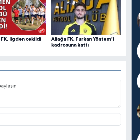
K, ligden çekildi
Aliağa FK, Furkan Yöntem’i
kadrosuna kattı