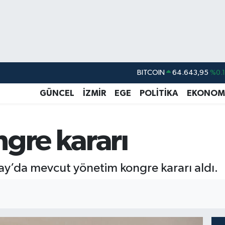
BITCOIN
64.643,95
%0.
DOLAR
47,6006
%0.
GÜNCEL
İZMİR
EGE
POLİTİKA
EKONOM
EURO
55,0250
%0.
STERLİN
64,2398
%0
gre kararı
GRAM ALTIN
6500.87
%0.
BİST100
13.799
%7
tay’da mevcut yönetim kongre kararı aldı.