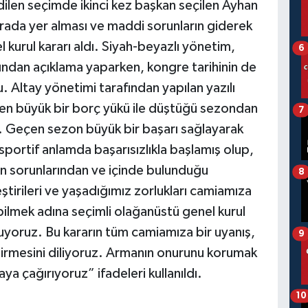
idilen seçimde ikinci kez başkan seçilen Ayhan
sırada yer alması ve maddi sorunların giderek
urul kararı aldı. Siyah-beyazlı yönetim,
6
ından açıklama yaparken, kongre tarihinin de
. Altay yönetimi tarafından yapılan yazılı
en büyük bir borç yükü ile düştüğü sezondan
7
 Geçen sezon büyük bir başarı sağlayarak
sportif anlamda başarısızlıkla başlamış olup,
ün sorunlarından ve içinde bulunduğu
8
ştirileri ve yaşadığımız zorlukları camiamıza
ilmek adına seçimli olağanüstü genel kurul
uyoruz. Bu kararın tüm camiamıza bir uyanış,
9
getirmesini diliyoruz. Armanın onurunu korumak
ya çağırıyoruz” ifadeleri kullanıldı.
10