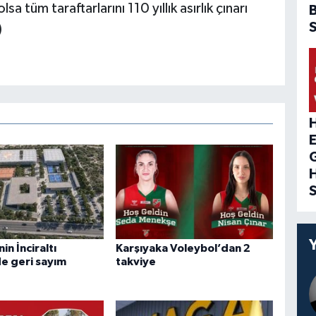
a tüm taraftarlarını 110 yıllık asırlık çınarı
)
H
n İnciraltı
Karşıyaka Voleybol’dan 2
de geri sayım
takviye