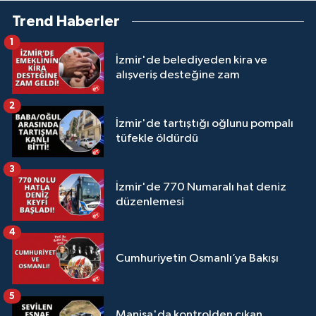
Trend Haberler
1
İzmir'de belediyeden kira ve
alışveriş desteğine zam
2
İzmir'de tartıştığı oğlunu pompalı
tüfekle öldürdü
3
İzmir'de 770 Numaralı hat deniz
düzenlemesi
4
Cumhuriyetin Osmanlı’ya Bakışı
5
Manisa'da kontrolden çıkan