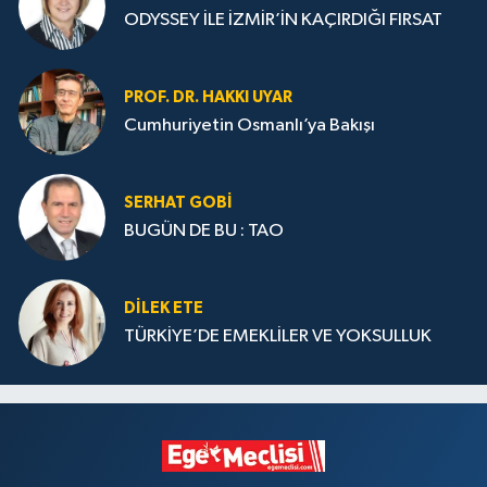
ODYSSEY İLE İZMİR’İN KAÇIRDIĞI FIRSAT
PROF. DR. HAKKI UYAR
Cumhuriyetin Osmanlı’ya Bakışı
SERHAT GOBİ
BUGÜN DE BU : TAO
DILEK ETE
TÜRKİYE’DE EMEKLİLER VE YOKSULLUK