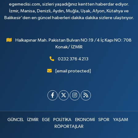
egemeclisi.com, sizleri yaşadığınız kentten haberdar ediyor.
İzmir, Manisa, Denizli, Aydın, Muğla, Uşak, Afyon, Kütahya ve
Balıkesir'den en güncel haberleri dakika dakika sizlere ulaştırıyor.
Halkapınar Mah. Pakistan Bulvarı NO:19 /4 İç Kapı NO: 708
Konak/ İZMİR
0232 376 4213
[email protected]
GÜNCEL
İZMİR
EGE
POLİTİKA
EKONOMİ
SPOR
YAŞAM
RÖPORTAJLAR