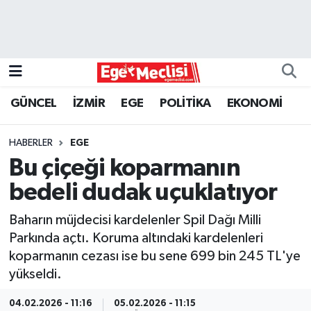
EGE
EKONOMİ
GÜNCEL
İZMİR
EGE
POLİTİKA
EKONOMİ
GÜNCEL
HABERLER
EGE
İZMİR
Bu çiçeği koparmanın
bedeli dudak uçuklatıyor
ÖZEL HABER
Baharın müjdecisi kardelenler Spil Dağı Milli
POLİTİKA
Parkında açtı. Koruma altındaki kardelenleri
koparmanın cezası ise bu sene 699 bin 245 TL'ye
Programlar
yükseldi.
SPOR
04.02.2026 - 11:16
05.02.2026 - 11:15