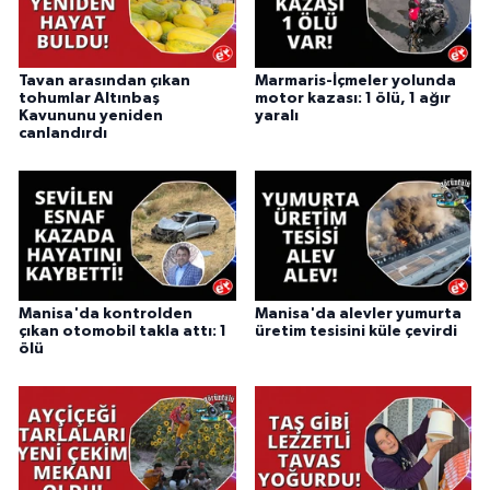
Tavan arasından çıkan
Marmaris-İçmeler yolunda
tohumlar Altınbaş
motor kazası: 1 ölü, 1 ağır
Kavununu yeniden
yaralı
canlandırdı
Manisa'da kontrolden
Manisa'da alevler yumurta
çıkan otomobil takla attı: 1
üretim tesisini küle çevirdi
ölü