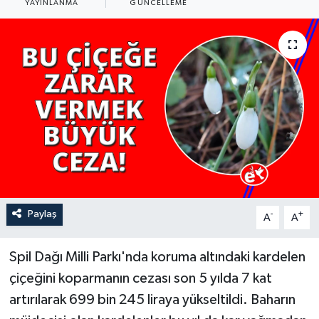
YAYINLANMA
GÜNCELLEME
YAŞAM
Paylaş
-
+
A
A
Spil Dağı Milli Parkı'nda koruma altındaki kardelen
çiçeğini koparmanın cezası son 5 yılda 7 kat
artırılarak 699 bin 245 liraya yükseltildi. Baharın