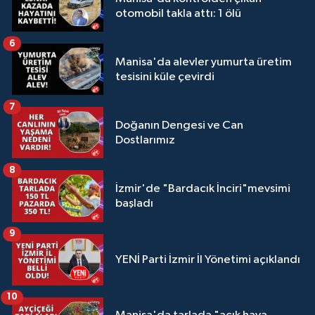
otomobil takla attı: 1 ölü
6
Manisa'da alevler yumurta üretim
tesisini küle çevirdi
7
Doğanın Dengesi ve Can
Dostlarımız
8
İzmir'de "Bardacık İnciri"mevsimi
başladı
9
YENİ Parti İzmir İl Yönetimi açıklandı
10