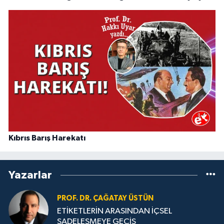
Kıbrıs Barış Harekatı
Yazarlar
PROF. DR. ÇAĞATAY ÜSTÜN
ETİKETLERİN ARASINDAN İÇSEL
SADELEŞMEYE GEÇİŞ