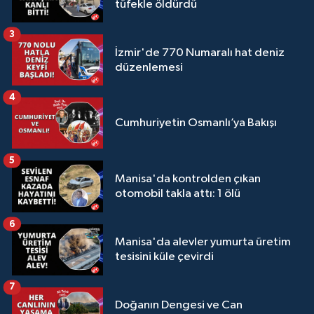
tüfekle öldürdü
3
İzmir'de 770 Numaralı hat deniz
düzenlemesi
4
Cumhuriyetin Osmanlı’ya Bakışı
5
Manisa'da kontrolden çıkan
otomobil takla attı: 1 ölü
6
Manisa'da alevler yumurta üretim
tesisini küle çevirdi
7
Doğanın Dengesi ve Can