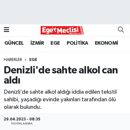
EGE
EKONOMİ
GÜNCEL
İZMİR
EGE
POLİTİKA
EKONOMİ
GÜNCEL
HABERLER
EGE
İZMİR
Denizli'de sahte alkol can
aldı
ÖZEL HABER
Denizli’de sahte alkol aldığı iddia edilen tekstil
POLİTİKA
sahibi, yaşadığı evinde yakınları tarafından ölü
olarak bulundu.
Programlar
29.04.2023 - 08:35
YAYINLANMA
SPOR