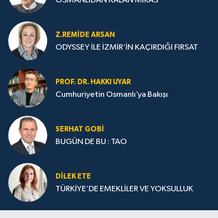
OSMANLIDAN KALAN MİRAS
Z.REMIDE ARSAN
ODYSSEY İLE İZMİR’İN KAÇIRDIĞI FIRSAT
PROF. DR. HAKKI UYAR
Cumhuriyetin Osmanlı’ya Bakışı
SERHAT GOBİ
BUGÜN DE BU : TAO
DILEK ETE
TÜRKİYE’DE EMEKLİLER VE YOKSULLUK