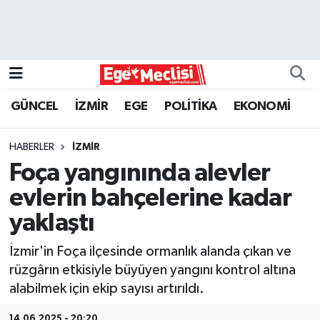
EGE
EKONOMİ
GÜNCEL
İZMİR
EGE
POLİTİKA
EKONOMİ
GÜNCEL
HABERLER
İZMİR
İZMİR
Foça yangınında alevler
evlerin bahçelerine kadar
ÖZEL HABER
yaklaştı
POLİTİKA
İzmir'in Foça ilçesinde ormanlık alanda çıkan ve
rüzgârın etkisiyle büyüyen yangını kontrol altına
Programlar
alabilmek için ekip sayısı artırıldı.
SPOR
14.06.2025 - 20:20