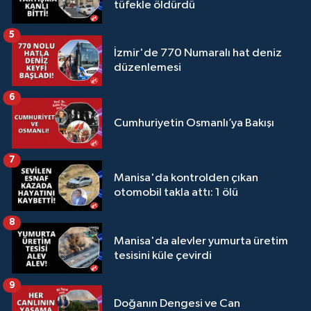
tüfekle öldürdü
5
İzmir'de 770 Numaralı hat deniz
düzenlemesi
6
Cumhuriyetin Osmanlı’ya Bakışı
7
Manisa'da kontrolden çıkan
otomobil takla attı: 1 ölü
8
Manisa'da alevler yumurta üretim
tesisini küle çevirdi
9
Doğanın Dengesi ve Can