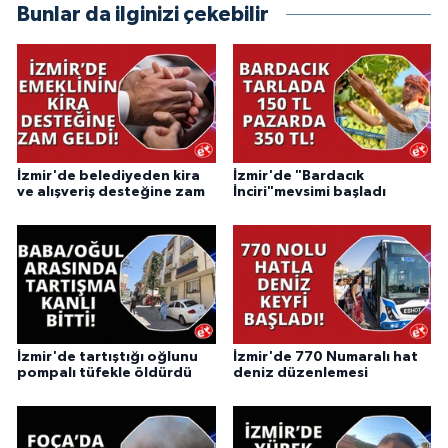
Bunlar da ilginizi çekebilir
İzmir'de belediyeden kira
İzmir'de "Bardacık
ve alışveriş desteğine zam
İnciri"mevsimi başladı
İzmir'de tartıştığı oğlunu
İzmir'de 770 Numaralı hat
pompalı tüfekle öldürdü
deniz düzenlemesi