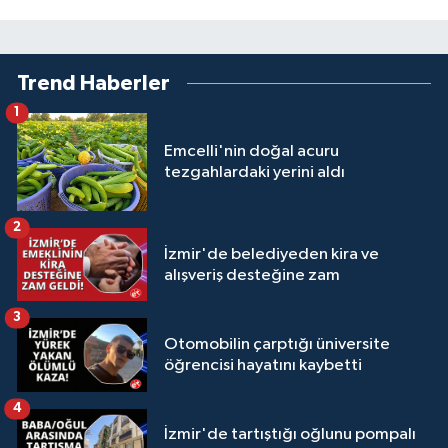
Trend Haberler
1
Emcelli'nin doğal acuru
tezgahlardaki yerini aldı
2
İzmir'de belediyeden kira ve
alışveriş desteğine zam
3
Otomobilin çarptığı üniversite
öğrencisi hayatını kaybetti
4
İzmir'de tartıştığı oğlunu pompalı