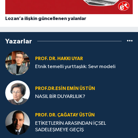
Lozan’a ilişkin güncellenen yalanlar
Yazarlar
PROF. DR. HAKKI UYAR
Etnik temelli yurttaşlık: Sevr modeli
PROF.DR.ESIN EMIN ÜSTÜN
NASIL BİR DUYARLILIK?
PROF. DR. ÇAĞATAY ÜSTÜN
ETİKETLERİN ARASINDAN İÇSEL
SADELEŞMEYE GEÇİŞ