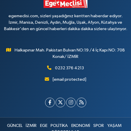
egemeclisi.com, sizleri yaşadığınız kentten haberdar ediyor.
İzmir, Manisa, Denizli, Aydın, Muğla, Uşak, Afyon, Kütahya ve
Balıkesir'den en güncel haberleri dakika dakika sizlere ulaştırıyor.
Halkapınar Mah. Pakistan Bulvarı NO:19 /4 İç Kapı NO: 708
Konak/ İZMİR
0232 376 4213
[email protected]
GÜNCEL
İZMİR
EGE
POLİTİKA
EKONOMİ
SPOR
YAŞAM