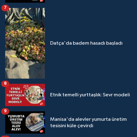
7
Datça'da badem hasadı başladı
8
Etnik temelli yurttaşlık: Sevr modeli
9
Manisa'da alevler yumurta üretim
tesisini küle çevirdi