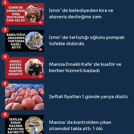
2
İzmir'de belediyeden kira ve
alışveriş desteğine zam
3
İzmir'de tartıştığı oğlunu pompalı
tüfekle öldürdü
4
Manisa Emekli Kafe'de kuaför ve
berber hizmeti başladı
5
Şeftali fiyatları 1 günde yarıya düştü
6
Manisa'da kontrolden çıkan
otomobil takla attı: 1 ölü