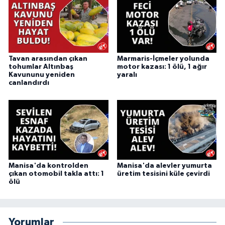
Tavan arasından çıkan
Marmaris-İçmeler yolunda
tohumlar Altınbaş
motor kazası: 1 ölü, 1 ağır
Kavununu yeniden
yaralı
canlandırdı
Manisa'da kontrolden
Manisa'da alevler yumurta
çıkan otomobil takla attı: 1
üretim tesisini küle çevirdi
ölü
Yorumlar