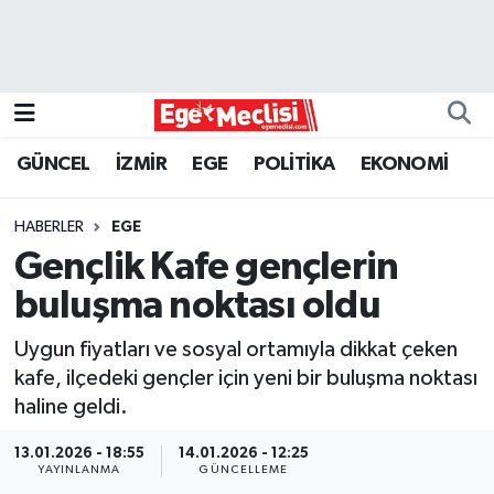
EGE
EKONOMİ
GÜNCEL
İZMİR
EGE
POLİTİKA
EKONOMİ
GÜNCEL
HABERLER
EGE
İZMİR
Gençlik Kafe gençlerin
buluşma noktası oldu
ÖZEL HABER
Uygun fiyatları ve sosyal ortamıyla dikkat çeken
POLİTİKA
kafe, ilçedeki gençler için yeni bir buluşma noktası
haline geldi.
Programlar
13.01.2026 - 18:55
14.01.2026 - 12:25
YAYINLANMA
GÜNCELLEME
SPOR