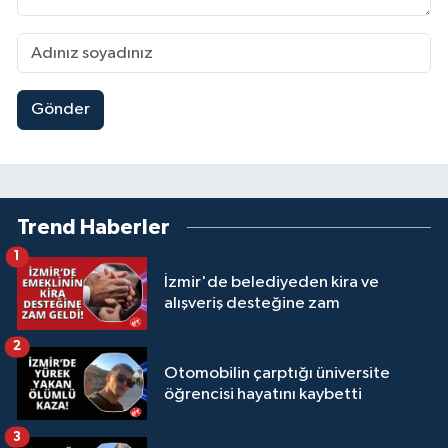
Gönder
Trend Haberler
1
İzmir'de belediyeden kira ve
alışveriş desteğine zam
2
Otomobilin çarptığı üniversite
öğrencisi hayatını kaybetti
3