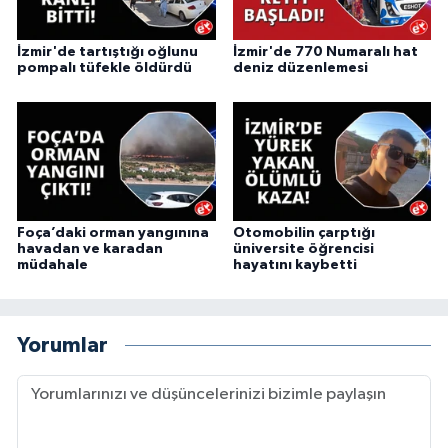
İzmir'de tartıştığı oğlunu
İzmir'de 770 Numaralı hat
pompalı tüfekle öldürdü
deniz düzenlemesi
Foça’daki orman yangınına
Otomobilin çarptığı
havadan ve karadan
üniversite öğrencisi
müdahale
hayatını kaybetti
Yorumlar