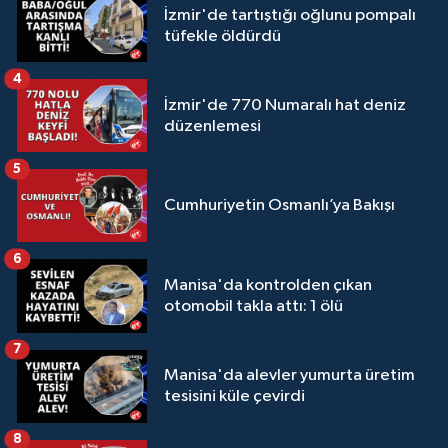
İzmir'de tartıştığı oğlunu pompalı
tüfekle öldürdü
4
İzmir'de 770 Numaralı hat deniz
düzenlemesi
5
Cumhuriyetin Osmanlı’ya Bakışı
6
Manisa'da kontrolden çıkan
otomobil takla attı: 1 ölü
7
Manisa'da alevler yumurta üretim
tesisini küle çevirdi
8