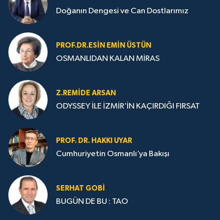
Doğanın Dengesi ve Can Dostlarımız
PROF.DR.ESIN EMIN ÜSTÜN
OSMANLIDAN KALAN MİRAS
Z.REMIDE ARSAN
ODYSSEY İLE İZMİR’İN KAÇIRDIĞI FIRSAT
PROF. DR. HAKKI UYAR
Cumhuriyetin Osmanlı’ya Bakışı
SERHAT GOBİ
BUGÜN DE BU : TAO