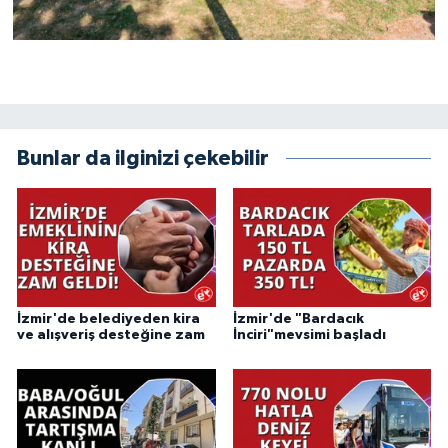
Bunlar da ilginizi çekebilir
İzmir'de belediyeden kira
İzmir'de "Bardacık
ve alışveriş desteğine zam
İnciri"mevsimi başladı