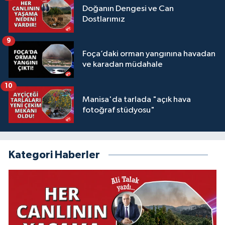
Doğanın Dengesi ve Can
Dostlarımız
9
Foça’daki orman yangınına havadan
ve karadan müdahale
10
Manisa'da tarlada "açık hava
fotoğraf stüdyosu"
Kategori Haberler