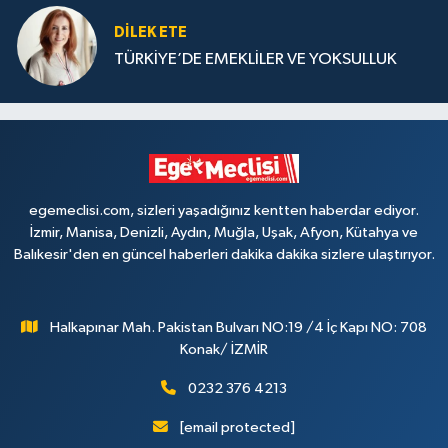
DILEK ETE
TÜRKİYE’DE EMEKLİLER VE YOKSULLUK
egemeclisi.com, sizleri yaşadığınız kentten haberdar ediyor.
İzmir, Manisa, Denizli, Aydın, Muğla, Uşak, Afyon, Kütahya ve
Balıkesir'den en güncel haberleri dakika dakika sizlere ulaştırıyor.
Halkapınar Mah. Pakistan Bulvarı NO:19 /4 İç Kapı NO: 708
Konak/ İZMİR
0232 376 4213
[email protected]