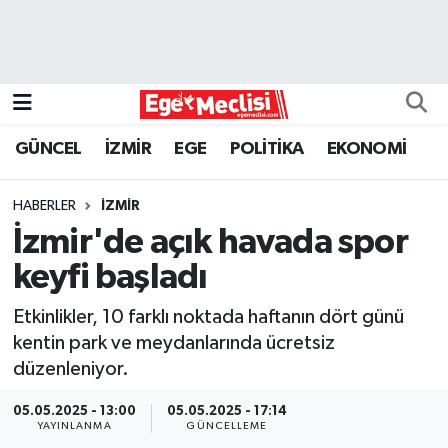
EGE
EKONOMİ
GÜNCEL
İZMİR
EGE
POLİTİKA
EKONOMİ
GÜNCEL
HABERLER
İZMİR
İZMİR
İzmir'de açık havada spor
keyfi başladı
ÖZEL HABER
Etkinlikler, 10 farklı noktada haftanın dört günü
POLİTİKA
kentin park ve meydanlarında ücretsiz
düzenleniyor.
Programlar
05.05.2025 - 13:00
05.05.2025 - 17:14
YAYINLANMA
GÜNCELLEME
SPOR