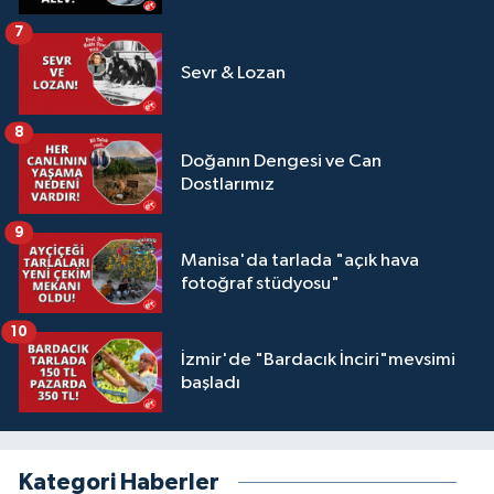
7
Sevr & Lozan
8
Doğanın Dengesi ve Can
Dostlarımız
9
Manisa'da tarlada "açık hava
fotoğraf stüdyosu"
10
İzmir'de "Bardacık İnciri"mevsimi
başladı
Kategori Haberler