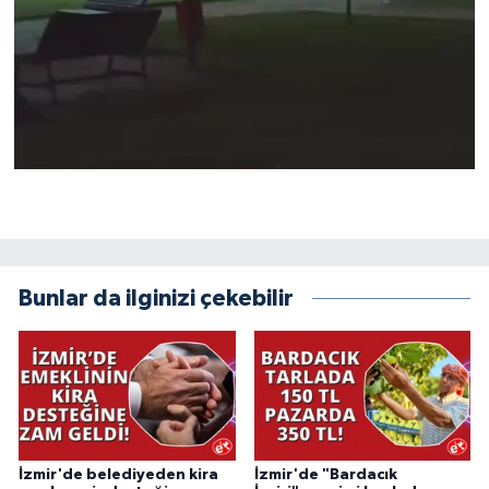
Bunlar da ilginizi çekebilir
İzmir'de belediyeden kira
İzmir'de "Bardacık