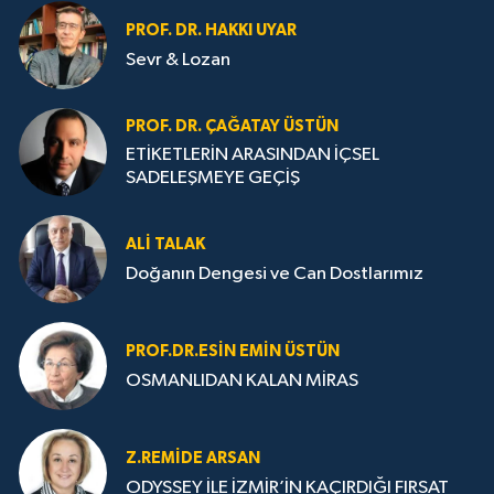
PROF. DR. HAKKI UYAR
Sevr & Lozan
PROF. DR. ÇAĞATAY ÜSTÜN
ETİKETLERİN ARASINDAN İÇSEL
SADELEŞMEYE GEÇİŞ
ALI TALAK
Doğanın Dengesi ve Can Dostlarımız
PROF.DR.ESIN EMIN ÜSTÜN
OSMANLIDAN KALAN MİRAS
Z.REMIDE ARSAN
ODYSSEY İLE İZMİR’İN KAÇIRDIĞI FIRSAT