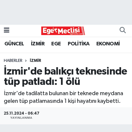
EGE
EKONOMİ
GÜNCEL
İZMİR
EGE
POLİTİKA
EKONOMİ
GÜNCEL
HABERLER
İZMİR
İZMİR
İzmir'de balıkçı teknesinde
tüp patladı: 1 ölü
ÖZEL HABER
İzmir'de tadilatta bulunan bir teknede meydana
POLİTİKA
gelen tüp patlamasında 1 kişi hayatını kaybetti.
Programlar
25.11.2024 - 06:47
YAYINLANMA
SPOR