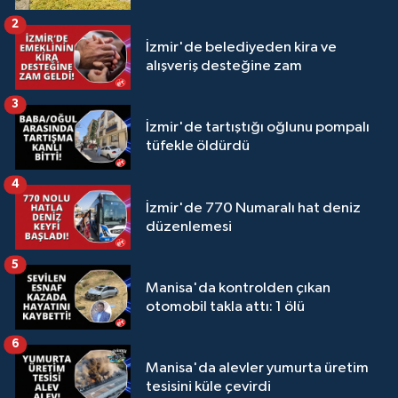
2
İzmir'de belediyeden kira ve
alışveriş desteğine zam
3
İzmir'de tartıştığı oğlunu pompalı
tüfekle öldürdü
4
İzmir'de 770 Numaralı hat deniz
düzenlemesi
5
Manisa'da kontrolden çıkan
otomobil takla attı: 1 ölü
6
Manisa'da alevler yumurta üretim
tesisini küle çevirdi