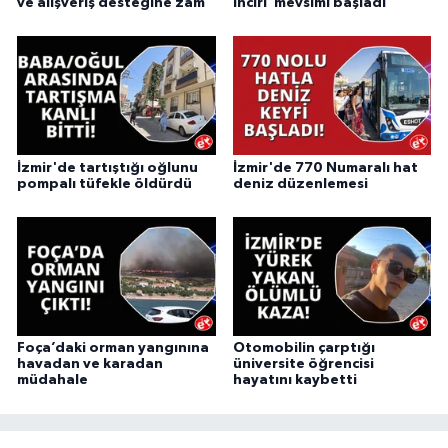
ve alışveriş desteğine zam
İnciri"mevsimi başladı
İzmir'de tartıştığı oğlunu
İzmir'de 770 Numaralı hat
pompalı tüfekle öldürdü
deniz düzenlemesi
Foça’daki orman yangınına
Otomobilin çarptığı
havadan ve karadan
üniversite öğrencisi
müdahale
hayatını kaybetti