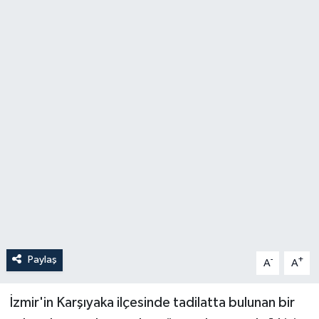
YAŞAM
Paylaş
-
+
A
A
İzmir'in Karşıyaka ilçesinde tadilatta bulunan bir