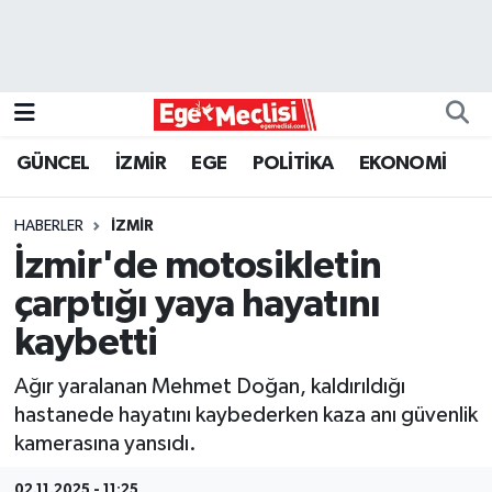
EGE
EKONOMİ
GÜNCEL
İZMİR
EGE
POLİTİKA
EKONOMİ
GÜNCEL
HABERLER
İZMİR
İZMİR
İzmir'de motosikletin
çarptığı yaya hayatını
ÖZEL HABER
kaybetti
POLİTİKA
Ağır yaralanan Mehmet Doğan, kaldırıldığı
hastanede hayatını kaybederken kaza anı güvenlik
Programlar
kamerasına yansıdı.
SPOR
02.11.2025 - 11:25