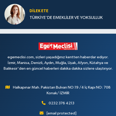
DILEK ETE
TÜRKİYE’DE EMEKLİLER VE YOKSULLUK
egemeclisi.com, sizleri yaşadığınız kentten haberdar ediyor.
İzmir, Manisa, Denizli, Aydın, Muğla, Uşak, Afyon, Kütahya ve
Balıkesir'den en güncel haberleri dakika dakika sizlere ulaştırıyor.
Halkapınar Mah. Pakistan Bulvarı NO:19 /4 İç Kapı NO: 708
Konak/ İZMİR
0232 376 4213
[email protected]