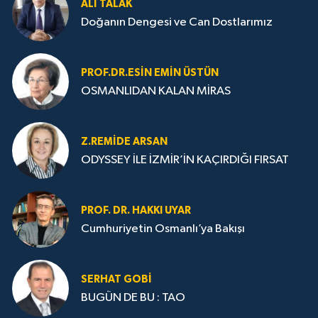
ALI TALAK
Doğanın Dengesi ve Can Dostlarımız
PROF.DR.ESIN EMIN ÜSTÜN
OSMANLIDAN KALAN MİRAS
Z.REMIDE ARSAN
ODYSSEY İLE İZMİR’İN KAÇIRDIĞI FIRSAT
PROF. DR. HAKKI UYAR
Cumhuriyetin Osmanlı’ya Bakışı
SERHAT GOBİ
BUGÜN DE BU : TAO