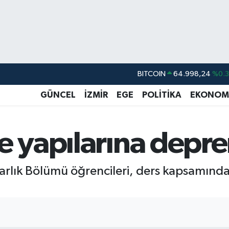
BITCOIN
64.998,24
%0.
DOLAR
47,7436
%0.
GÜNCEL
İZMİR
EGE
POLİTİKA
EKONOM
EURO
55,2510
%0.
STERLİN
64,4811
%0.
ge yapılarına depr
GRAM ALTIN
6660.55
%0.
BİST100
13.779
%-
arlık Bölümü öğrencileri, ders kapsamında