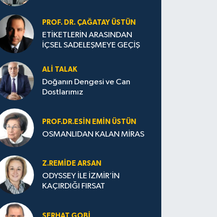
PROF. DR. ÇAĞATAY ÜSTÜN
ETİKETLERİN ARASINDAN
İÇSEL SADELEŞMEYE GEÇİŞ
ALI TALAK
Doğanın Dengesi ve Can
Dostlarımız
PROF.DR.ESIN EMIN ÜSTÜN
OSMANLIDAN KALAN MİRAS
Z.REMIDE ARSAN
ODYSSEY İLE İZMİR’İN
KAÇIRDIĞI FIRSAT
SERHAT GOBİ