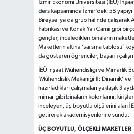
İzmir Ekonomi Üniversitesi (İEÜ) İnşaa
ders kapsamında İzmir’deki 58 yapıyı 
Bireysel ya da grup halinde çalışarak 
Fabrikası ve Konak Yalı Camii gibi birç
gençler, inceledikleri binaların maketl
Maketlerin altına ‘sarsma tablosu’ koy
da gösteren öğrenciler, başarılı çalış
İEÜ İnşaat Mühendisliği ve Mimarlık 
‘Mühendislik Mekaniği II: Dinamik’ ve 
hazırladıkları çalışmaları yaklaşık 3 
mimar gibi binaların kolonlarını, kirişler
inceleyen, üç boyutlu ölçülerini alan İE
getirerek akademisyenlerine sundu.
ÜÇ BOYUTLU, ÖLÇEKLİ MAKETLER