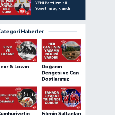
YENİ Parti İzmir İl
Yönetimi açıklandı
Kategori Haberler
Sevr & Lozan
Doğanın
Dengesi ve Can
Dostlarımız
Cumhuriyetin
Filenin Sultanları