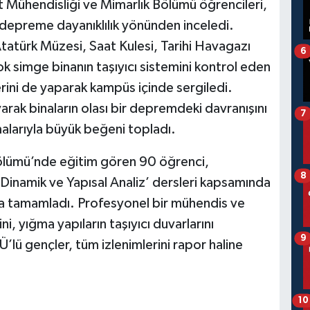
t Mühendisliği ve Mimarlık Bölümü öğrencileri,
depreme dayanıklılık yönünden inceledi.
Atatürk Müzesi, Saat Kulesi, Tarihi Havagazı
6
ok simge binanın taşıyıcı sistemini kontrol eden
erini de yaparak kampüs içinde sergiledi.
arak binaların olası bir depremdeki davranışını
7
malarıyla büyük beğeni topladı.
Bölümü’nde eğitim gören 90 öğrenci,
8
‘Dinamik ve Yapısal Analiz’ dersleri kapsamında
ayda tamamladı. Profesyonel bir mühendis ve
ini, yığma yapıların taşıyıcı duvarlarını
9
Ü’lü gençler, tüm izlenimlerini rapor haline
10