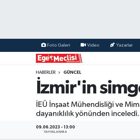
EGE
EKONOMİ
Foto Galeri
Video
Yazarlar
GÜNCEL
İZMİR
HABERLER
GÜNCEL
İzmir'in sim
ÖZEL HABER
İEÜ İnşaat Mühendisliği ve Mim
POLİTİKA
dayanıklılık yönünden inceledi.
Programlar
09.06.2023 - 13:00
YAYINLANMA
SPOR