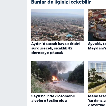
Bunlar da ilginizi çekebilir
Aydın'da sıcak hava etkisini
Ayvalık, t
sürdürecek, sıcaklık 42
Meydanı'
dereceye çıkacak
Seyir halindeki otomobil
Menderes
alevlere teslim oldu
Yardımcıs
gözaltınd