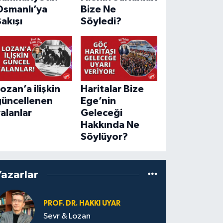
Osmanlı’ya
Bize Ne
akışı
Söyledi?
ozan’a ilişkin
Haritalar Bize
güncellenen
Ege’nin
alanlar
Geleceği
Hakkında Ne
Söylüyor?
Yazarlar
PROF. DR. HAKKI UYAR
Sevr & Lozan