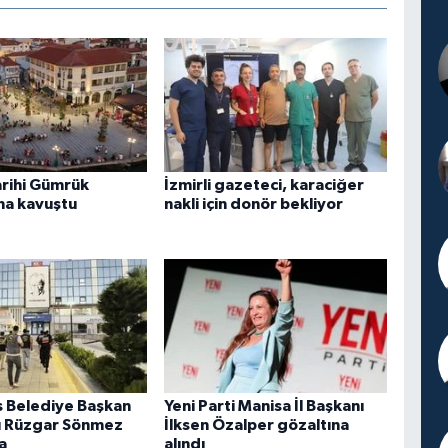
arihi Gümrük
İzmirli gazeteci, karaciğer
na kavuştu
nakli için donör bekliyor
 Belediye Başkan
Yeni Parti Manisa İl Başkanı
ı Rüzgar Sönmez
İlksen Özalper gözaltına
a
alındı