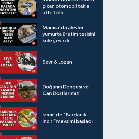
çıkan otomobil takla
attı: 1 ölü
Manisa'da alevler
yumurta üretim tesisini
küle çevirdi
Sevr & Lozan
Doğanın Dengesi ve
Can Dostlarımız
İzmir'de "Bardacık
İnciri"mevsimi başladı