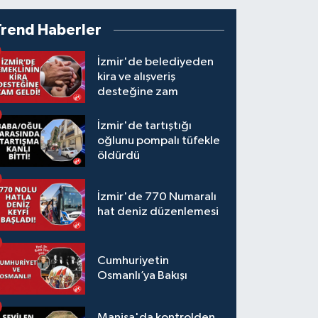
Trend Haberler
İzmir'de belediyeden
kira ve alışveriş
desteğine zam
İzmir'de tartıştığı
oğlunu pompalı tüfekle
öldürdü
İzmir'de 770 Numaralı
hat deniz düzenlemesi
Cumhuriyetin
Osmanlı’ya Bakışı
Manisa'da kontrolden