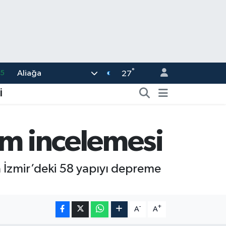
35
°
Aliağa
27
18
İ
32
38
em incelemesi
03
14
 İzmir’deki 58 yapıyı depreme
-
+
A
A