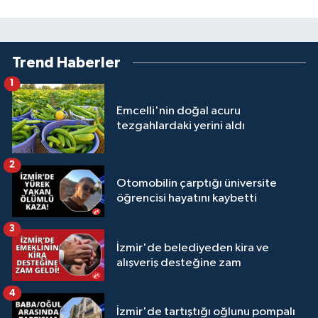
Trend Haberler
1
Emcelli'nin doğal acuru
tezgahlardaki yerini aldı
2
Otomobilin çarptığı üniversite
öğrencisi hayatını kaybetti
3
İzmir'de belediyeden kira ve
alışveriş desteğine zam
4
İzmir'de tartıştığı oğlunu pompalı