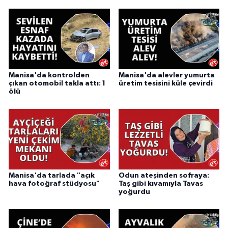
Manisa'da kontrolden
Manisa'da alevler yumurta
çıkan otomobil takla attı: 1
üretim tesisini küle çevirdi
ölü
Manisa'da tarlada "açık
Odun ateşinden sofraya:
hava fotoğraf stüdyosu"
Taş gibi kıvamıyla Tavas
yoğurdu