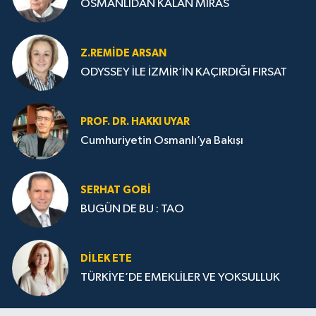
OSMANLIDAN KALAN MİRAS
Z.REMIDE ARSAN
ODYSSEY İLE İZMİR’İN KAÇIRDIĞI FIRSAT
PROF. DR. HAKKI UYAR
Cumhuriyetin Osmanlı’ya Bakışı
SERHAT GOBİ
BUGÜN DE BU : TAO
DILEK ETE
TÜRKİYE’DE EMEKLİLER VE YOKSULLUK