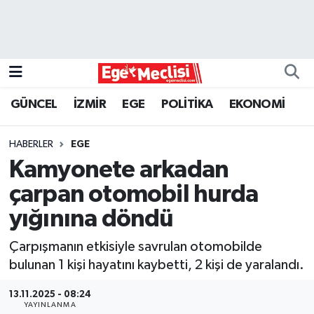
EGE
EKONOMİ
GÜNCEL
İZMİR
EGE
POLİTİKA
EKONOMİ
GÜNCEL
HABERLER
EGE
İZMİR
Kamyonete arkadan
çarpan otomobil hurda
ÖZEL HABER
yığınına döndü
POLİTİKA
Çarpışmanın etkisiyle savrulan otomobilde
bulunan 1 kişi hayatını kaybetti, 2 kişi de yaralandı.
Programlar
13.11.2025 - 08:24
SPOR
YAYINLANMA