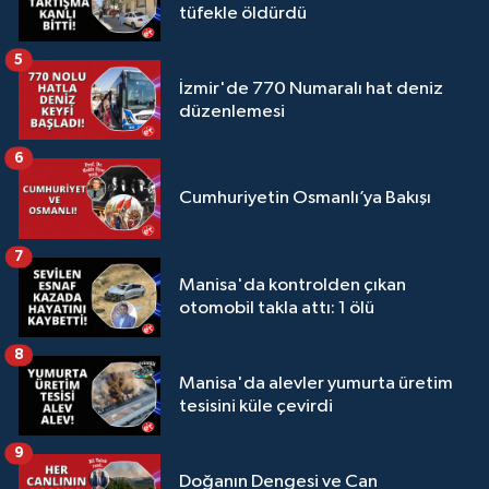
tüfekle öldürdü
5
İzmir'de 770 Numaralı hat deniz
düzenlemesi
6
Cumhuriyetin Osmanlı’ya Bakışı
7
Manisa'da kontrolden çıkan
otomobil takla attı: 1 ölü
8
Manisa'da alevler yumurta üretim
tesisini küle çevirdi
9
Doğanın Dengesi ve Can