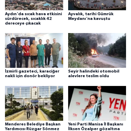
Aydın'da sıcak hava etkisini
Ayvalık, tarihi Gümrük
sürdürecek, sıcaklık 42
Meydanı'na kavuştu
dereceye çıkacak
İzmirli gazeteci, karaciğer
Seyir halindeki otomobil
nakli için donör bekliyor
alevlere teslim oldu
Menderes Belediye Başkan
Yeni Parti Manisa İl Başkanı
Yardımcısı Rüzgar Sönmez
İlksen Özalper gözaltına