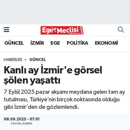
EGE
EKONOMİ
GÜNCEL
İZMİR
EGE
POLİTİKA
EKONOMİ
GÜNCEL
HABERLER
GÜNCEL
İZMİR
Kanlı ay İzmir'e görsel
şölen yaşattı
ÖZEL HABER
7 Eylül 2025 pazar akşamı meydana gelen tam ay
POLİTİKA
tutulması, Türkiye’nin birçok noktasında olduğu
gibi İzmir’den de gözlemlendi.
Programlar
08.09.2025 - 07:01
YAYINLANMA
SPOR