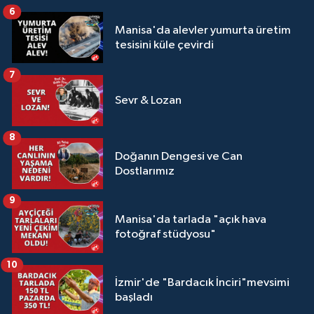
6
Manisa'da alevler yumurta üretim
tesisini küle çevirdi
7
Sevr & Lozan
8
Doğanın Dengesi ve Can
Dostlarımız
9
Manisa'da tarlada "açık hava
fotoğraf stüdyosu"
10
İzmir'de "Bardacık İnciri"mevsimi
başladı