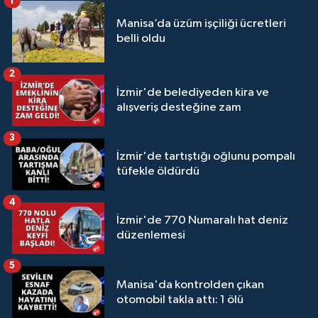
1
Manisa’da üzüm işçiliği ücretleri
belli oldu
2
İzmir'de belediyeden kira ve
alışveriş desteğine zam
3
İzmir'de tartıştığı oğlunu pompalı
tüfekle öldürdü
4
İzmir'de 770 Numaralı hat deniz
düzenlemesi
5
Manisa'da kontrolden çıkan
otomobil takla attı: 1 ölü