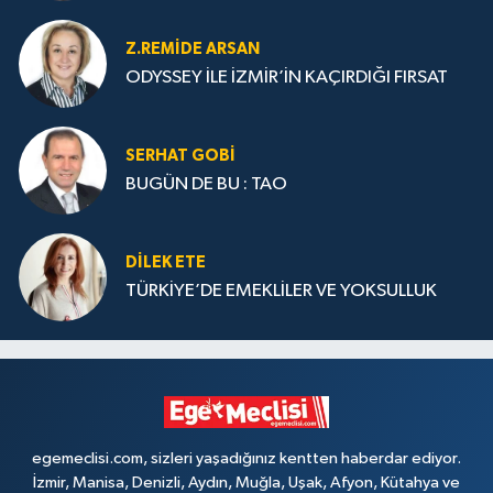
Z.REMIDE ARSAN
ODYSSEY İLE İZMİR’İN KAÇIRDIĞI FIRSAT
SERHAT GOBİ
BUGÜN DE BU : TAO
DILEK ETE
TÜRKİYE’DE EMEKLİLER VE YOKSULLUK
egemeclisi.com, sizleri yaşadığınız kentten haberdar ediyor.
İzmir, Manisa, Denizli, Aydın, Muğla, Uşak, Afyon, Kütahya ve