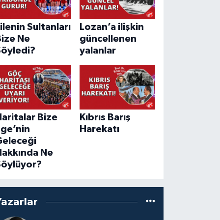
ilenin Sultanları
Lozan’a ilişkin
Bize Ne
güncellenen
Söyledi?
yalanlar
aritalar Bize
Kıbrıs Barış
Ege’nin
Harekatı
Geleceği
Hakkında Ne
Söylüyor?
Yazarlar