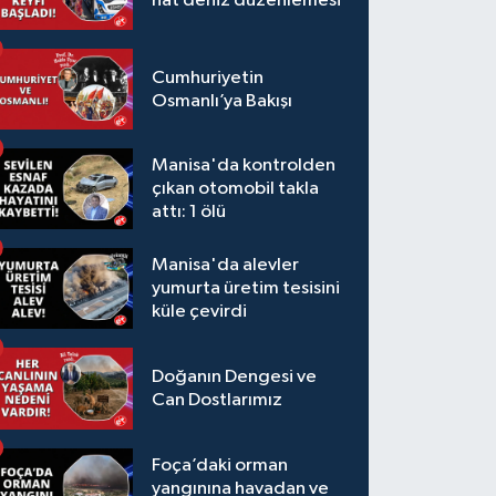
hat deniz düzenlemesi
Cumhuriyetin
Osmanlı’ya Bakışı
Manisa'da kontrolden
çıkan otomobil takla
attı: 1 ölü
Manisa'da alevler
yumurta üretim tesisini
küle çevirdi
Doğanın Dengesi ve
Can Dostlarımız
Foça’daki orman
yangınına havadan ve