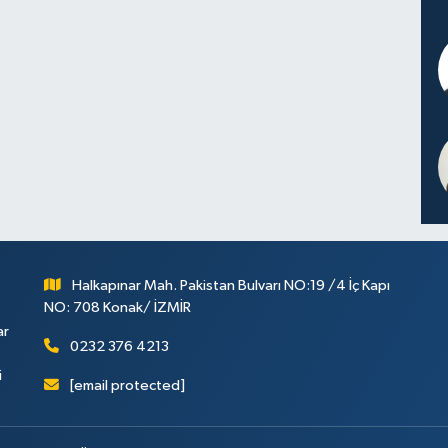
Halkapınar Mah. Pakistan Bulvarı NO:19 /4 İç Kapı
NO: 708 Konak/ İZMİR
ar
0232 376 4213
i
[email protected]