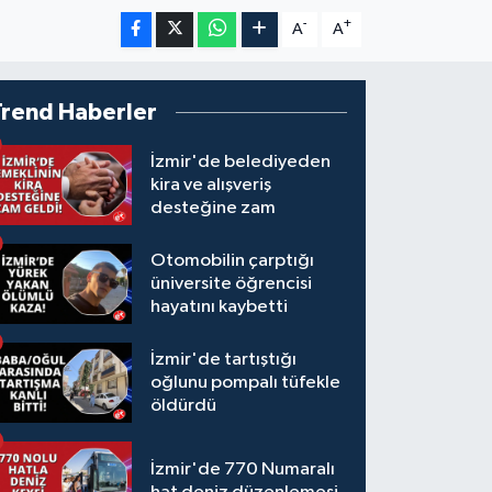
-
+
A
A
Trend Haberler
İzmir'de belediyeden
kira ve alışveriş
desteğine zam
Otomobilin çarptığı
üniversite öğrencisi
hayatını kaybetti
İzmir'de tartıştığı
oğlunu pompalı tüfekle
öldürdü
İzmir'de 770 Numaralı