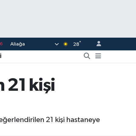
°
Aliağa
76
28
17
İ
01
02
21 kişi
44
4
ğerlendirilen 21 kişi hastaneye