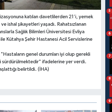
5
nizasyonuna katılan davetlilerden 21’i, yemek
ve ishal şikayetleri yaşadı. Rahatsızlanan
slarla Sağlık Bilimleri Üniversitesi Evliya
6
le Kütahya Şehir Hastanesi Acil Servislerine
 "Hastaların genel durumları iyi olup gerekli
7
ri sürdürülmektedir" ifadelerine yer verdi.
aşlattığı belirtildi. (İHA)
8
9