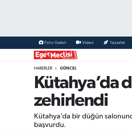
EGE
EKONOMİ
Foto Galeri
Video
Yazarlar
GÜNCEL
İZMİR
HABERLER
GÜNCEL
Kütahya’da d
ÖZEL HABER
zehirlendi
POLİTİKA
Programlar
Kütahya’da bir düğün salonunda
başvurdu.
SPOR