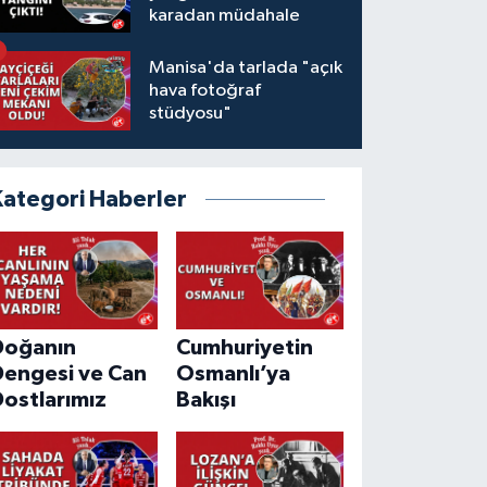
karadan müdahale
Manisa'da tarlada "açık
hava fotoğraf
stüdyosu"
Kategori Haberler
Doğanın
Cumhuriyetin
Dengesi ve Can
Osmanlı’ya
ostlarımız
Bakışı