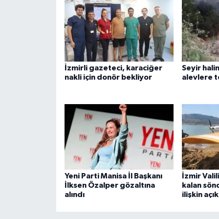
İzmirli gazeteci, karaciğer
Seyir hal
nakli için donör bekliyor
alevlere t
Yeni Parti Manisa İl Başkanı
İzmir Vali
İlksen Özalper gözaltına
kalan sön
alındı
ilişkin aç