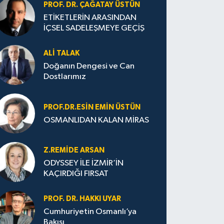
PROF. DR. ÇAĞATAY ÜSTÜN
ETİKETLERİN ARASINDAN
İÇSEL SADELEŞMEYE GEÇİŞ
ALI TALAK
Doğanın Dengesi ve Can
Dostlarımız
PROF.DR.ESIN EMIN ÜSTÜN
OSMANLIDAN KALAN MİRAS
Z.REMIDE ARSAN
ODYSSEY İLE İZMİR’İN
KAÇIRDIĞI FIRSAT
PROF. DR. HAKKI UYAR
Cumhuriyetin Osmanlı’ya
Bakışı