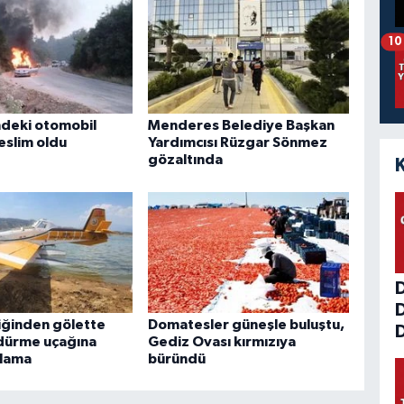
10
indeki otomobil
Menderes Belediye Başkan
eslim oldu
Yardımcısı Rüzgar Sönmez
gözaltında
liğinden gölette
Domatesler güneşle buluştu,
D
dürme uçağına
Gediz Ovası kırmızıya
ıklama
büründü