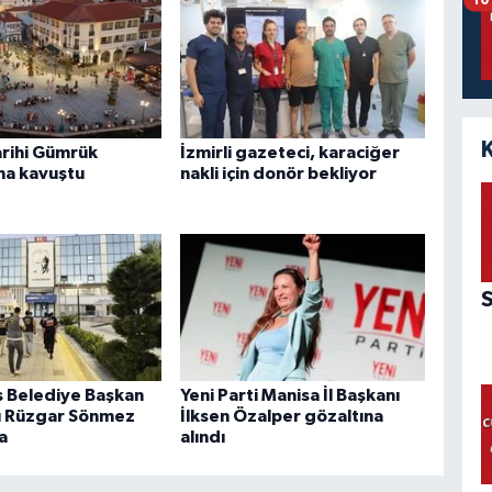
arihi Gümrük
İzmirli gazeteci, karaciğer
na kavuştu
nakli için donör bekliyor
 Belediye Başkan
Yeni Parti Manisa İl Başkanı
ı Rüzgar Sönmez
İlksen Özalper gözaltına
a
alındı