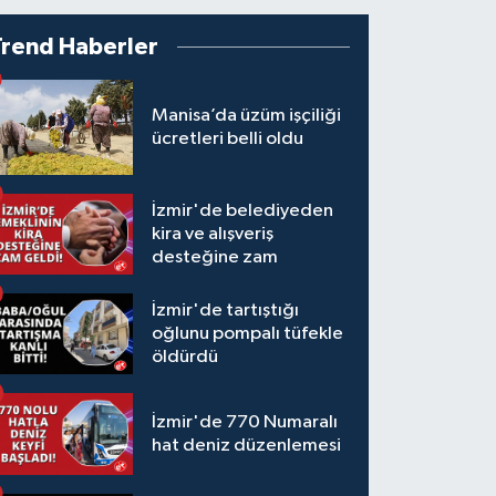
Trend Haberler
Manisa’da üzüm işçiliği
ücretleri belli oldu
İzmir'de belediyeden
kira ve alışveriş
desteğine zam
İzmir'de tartıştığı
oğlunu pompalı tüfekle
öldürdü
İzmir'de 770 Numaralı
hat deniz düzenlemesi