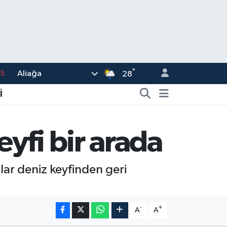
15
°
Aliağa
28
18
İ
32
38
yfi bir arada
0
14
lar deniz keyfinden geri
-
+
A
A