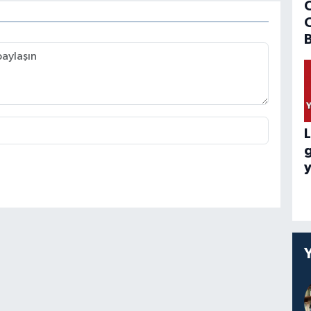
B
L
y