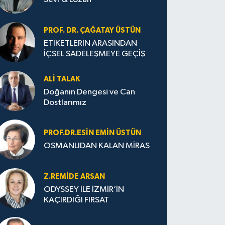
PROF. DR. ÇAĞATAY ÜSTÜN
ETİKETLERİN ARASINDAN
İÇSEL SADELEŞMEYE GEÇİŞ
ALI TALAK
Doğanın Dengesi ve Can
Dostlarımız
PROF.DR.ESIN EMIN ÜSTÜN
OSMANLIDAN KALAN MİRAS
Z.REMIDE ARSAN
ODYSSEY İLE İZMİR’İN
KAÇIRDIĞI FIRSAT