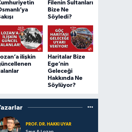
Cumhuriyetin
Filenin Sultanları
Osmanlı’ya
Bize Ne
akışı
Söyledi?
ozan’a ilişkin
Haritalar Bize
güncellenen
Ege’nin
alanlar
Geleceği
Hakkında Ne
Söylüyor?
Yazarlar
PROF. DR. HAKKI UYAR
Sevr & Lozan