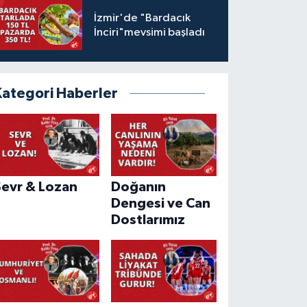
İzmir'de "Bardacık
İnciri"mevsimi başladı
Kategori Haberler
Sevr & Lozan
Doğanın
Dengesi ve Can
Dostlarımız