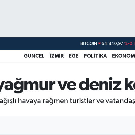
BITCOIN
64.840,97
%-0.
DOLAR
47,7436
%0.
GÜNCEL
İZMİR
EGE
POLİTİKA
EKONOM
EURO
55,2510
%0.
STERLİN
64,4811
%0.
ağmur ve deniz ke
GRAM ALTIN
6660.55
%
BİST100
13.779
%-
ğışlı havaya rağmen turistler ve vatandaş