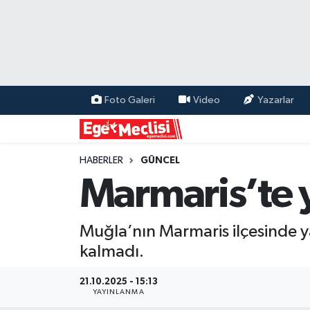
EGE
EKONOMİ
Foto Galeri
Video
Yazarlar
GÜNCEL
İZMİR
HABERLER
GÜNCEL
Marmaris’te y
ÖZEL HABER
Muğla’nın Marmaris ilçesinde ya
POLİTİKA
kalmadı.
Programlar
21.10.2025 - 15:13
YAYINLANMA
SPOR