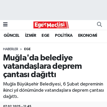
EGE
EKONOMİ
GÜNCEL
İZMİR
EGE
POLİTİKA
EKONOMİ
GÜNCEL
HABERLER
EGE
İZMİR
Muğla'da belediye
vatandaşlara deprem
ÖZEL HABER
çantası dağıttı
POLİTİKA
Muğla Büyükşehir Belediyesi, 6 Şubat depreminin
ikinci yıl dönümünde vatandaşlara deprem çantası
Programlar
dağıttı.
SPOR
07.02.2025 - 11:45