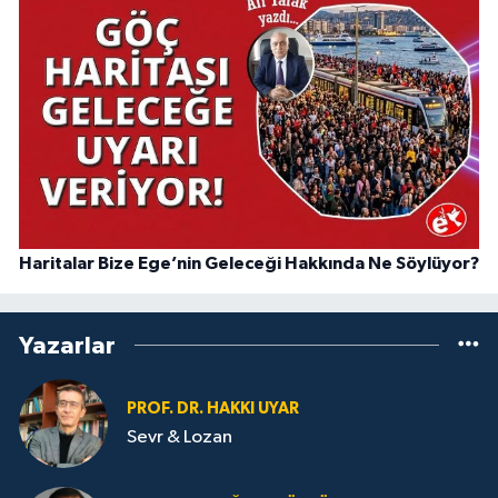
Haritalar Bize Ege’nin Geleceği Hakkında Ne Söylüyor?
Yazarlar
PROF. DR. HAKKI UYAR
Sevr & Lozan