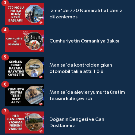
3
İzmir'de 770 Numaralı hat deniz
düzenlemesi
4
Cumhuriyetin Osmanlı’ya Bakışı
5
Manisa'da kontrolden çıkan
otomobil takla attı: 1 ölü
6
Manisa'da alevler yumurta üretim
tesisini küle çevirdi
7
Doğanın Dengesi ve Can
Dostlarımız