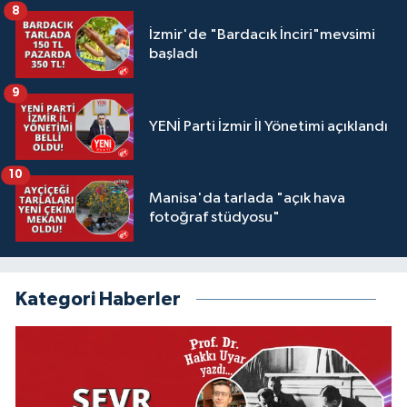
8
İzmir'de "Bardacık İnciri"mevsimi
başladı
9
YENİ Parti İzmir İl Yönetimi açıklandı
10
Manisa'da tarlada "açık hava
fotoğraf stüdyosu"
Kategori Haberler