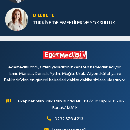
DILEK ETE
TÜRKİYE’DE EMEKLİLER VE YOKSULLUK
egemeclisi.com, sizleri yaşadığınız kentten haberdar ediyor.
İzmir, Manisa, Denizli, Aydın, Muğla, Uşak, Afyon, Kütahya ve
Balıkesir'den en güncel haberleri dakika dakika sizlere ulaştırıyor.
Halkapınar Mah. Pakistan Bulvarı NO:19 /4 İç Kapı NO: 708
Konak/ İZMİR
0232 376 4213