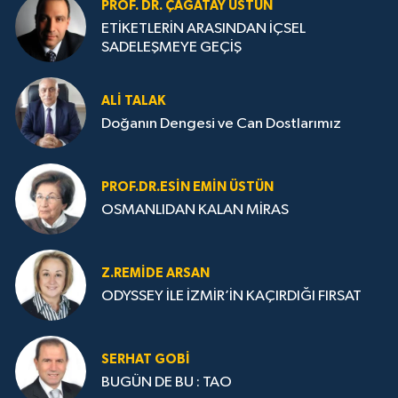
PROF. DR. ÇAĞATAY ÜSTÜN
ETİKETLERİN ARASINDAN İÇSEL
SADELEŞMEYE GEÇİŞ
ALI TALAK
Doğanın Dengesi ve Can Dostlarımız
PROF.DR.ESIN EMIN ÜSTÜN
OSMANLIDAN KALAN MİRAS
Z.REMIDE ARSAN
ODYSSEY İLE İZMİR’İN KAÇIRDIĞI FIRSAT
SERHAT GOBİ
BUGÜN DE BU : TAO