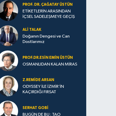
PROF. DR. ÇAĞATAY ÜSTÜN
ETİKETLERİN ARASINDAN
İÇSEL SADELEŞMEYE GEÇİŞ
ALI TALAK
Doğanın Dengesi ve Can
Dostlarımız
PROF.DR.ESIN EMIN ÜSTÜN
OSMANLIDAN KALAN MİRAS
Z.REMIDE ARSAN
ODYSSEY İLE İZMİR’İN
KAÇIRDIĞI FIRSAT
SERHAT GOBİ
BUGÜN DE BU : TAO