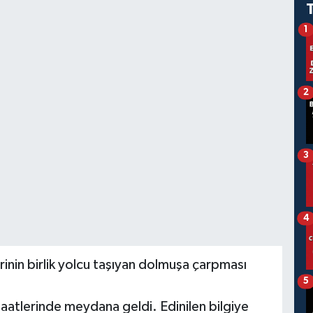
1
2
3
4
inin birlik yolcu taşıyan dolmuşa çarpması
5
.
atlerinde meydana geldi. Edinilen bilgiye