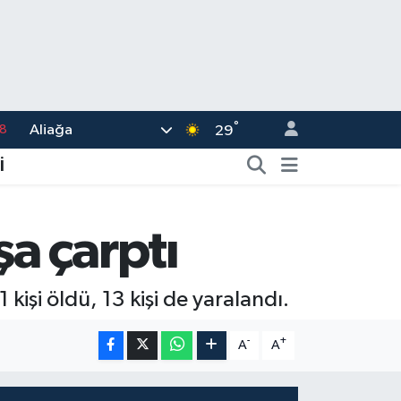
°
Aliağa
8
29
2
İ
8
3
a çarptı
4
18
işi öldü, 13 kişi de yaralandı.
-
+
A
A