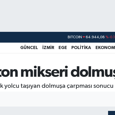
DOLAR
47,7436
%0.1
EURO
55,2510
%0.3
GÜNCEL
İZMİR
EGE
POLİTİKA
EKONOM
STERLİN
64,4811
%0.3
GRAM ALTIN
6660.55
%0.0
on mikseri dolmuş
BİST100
13.779
%-1
BITCOIN
64.944,08
%-0.
k yolcu taşıyan dolmuşa çarpması sonucu 1 k