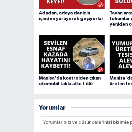
Adadan, adaya denizin
Tavan ara
içinden yürüyerek geçiyorlar
tohumlar 
yeniden c
Manisa'da kontrolden çıkan
Manisa'da
otomobil takla attı: 1 ölü
üretim tes
Yorumlar