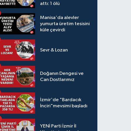
attı: 1 ölü
Manisa'da alevler
yumurta üretim tesisini
küle çevirdi
Sevr & Lozan
Doğanın Dengesi ve
Can Dostlarımız
İzmir'de "Bardacık
İnciri"mevsimi başladı
YENİ Parti İzmir İl