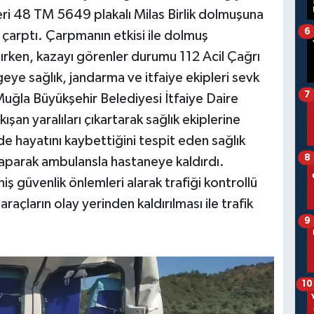
ri 48 TM 5649 plakalı Milas Birlik dolmuşuna
6
çarptı. Çarpmanın etkisi ile dolmuş
anırken, kazayı görenler durumu 112 Acil Çağrı
eye sağlık, jandarma ve itfaiye ekipleri sevk
7
Muğla Büyükşehir Belediyesi İtfaiye Daire
ışan yaralıları çıkartarak sağlık ekiplerine
nde hayatını kaybettiğini tespit eden sağlık
8
 yaparak ambulansla hastaneye kaldırdı.
ş güvenlik önlemleri alarak trafiği kontrollü
raçların olay yerinden kaldırılması ile trafik
9
10