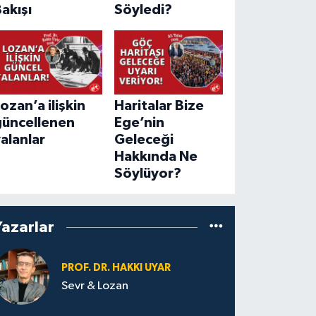
akışı
Söyledi?
ozan’a ilişkin
Haritalar Bize
güncellenen
Ege’nin
alanlar
Geleceği
Hakkında Ne
Söylüyor?
Yazarlar
PROF. DR. HAKKI UYAR
Sevr & Lozan