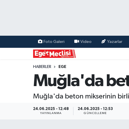
EGE
EKONOMİ
Foto Galeri
Video
Yazarlar
GÜNCEL
İZMİR
HABERLER
EGE
Muğla'da bet
ÖZEL HABER
Muğla'da beton mikserinin birli
POLİTİKA
24.06.2025 - 12:48
24.06.2025 - 12:53
Programlar
YAYINLANMA
GÜNCELLEME
SPOR