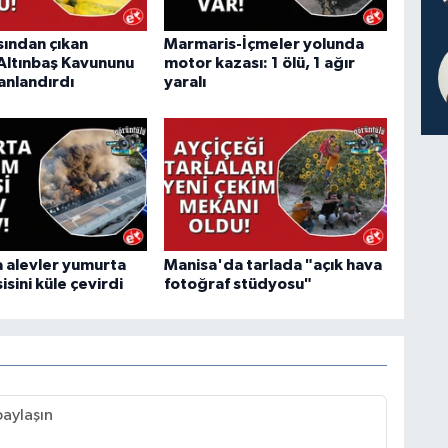
sından çıkan
Marmaris-İçmeler yolunda
Altınbaş Kavununu
motor kazası: 1 ölü, 1 ağır
anlandırdı
yaralı
 alevler yumurta
Manisa'da tarlada "açık hava
isini küle çevirdi
fotoğraf stüdyosu"