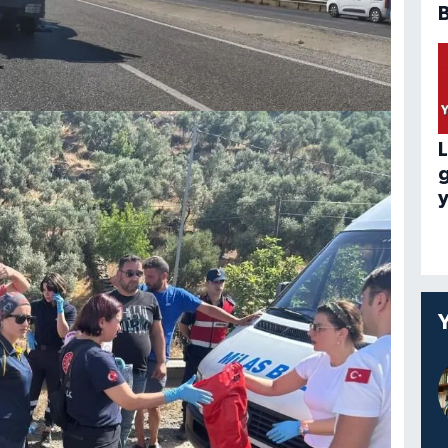
B
L
y