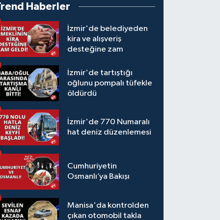
Trend Haberler
İzmir'de belediyeden
kira ve alışveriş
desteğine zam
İzmir'de tartıştığı
oğlunu pompalı tüfekle
öldürdü
İzmir'de 770 Numaralı
hat deniz düzenlemesi
Cumhuriyetin
Osmanlı’ya Bakışı
Manisa'da kontrolden
çıkan otomobil takla