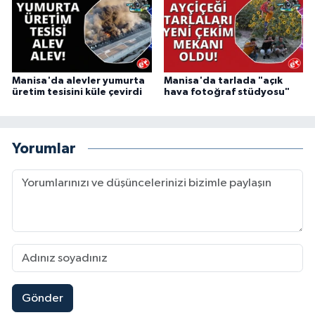
Manisa'da alevler yumurta
Manisa'da tarlada "açık
üretim tesisini küle çevirdi
hava fotoğraf stüdyosu"
Yorumlar
Gönder