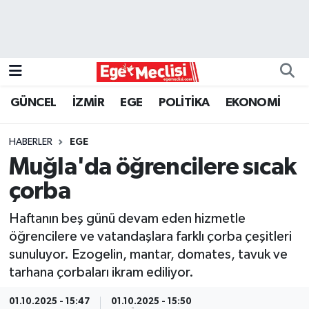
EGE
EKONOMİ
GÜNCEL
İZMİR
EGE
POLİTİKA
EKONOMİ
GÜNCEL
HABERLER
EGE
İZMİR
Muğla'da öğrencilere sıcak
çorba
ÖZEL HABER
Haftanın beş günü devam eden hizmetle
POLİTİKA
öğrencilere ve vatandaşlara farklı çorba çeşitleri
sunuluyor. Ezogelin, mantar, domates, tavuk ve
Programlar
tarhana çorbaları ikram ediliyor.
SPOR
01.10.2025 - 15:47
01.10.2025 - 15:50