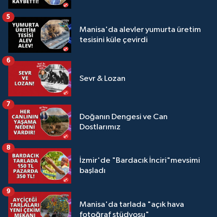
5
Manisa'da alevler yumurta üretim
tesisini küle çevirdi
6
Sevr & Lozan
7
Doğanın Dengesi ve Can
Dostlarımız
8
İzmir'de "Bardacık İnciri"mevsimi
başladı
9
Manisa'da tarlada "açık hava
fotoğraf stüdyosu"