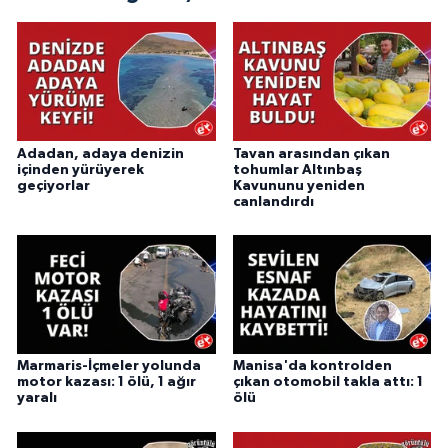
Adadan, adaya denizin
Tavan arasından çıkan
içinden yürüyerek
tohumlar Altınbaş
geçiyorlar
Kavununu yeniden
canlandırdı
Marmaris-İçmeler yolunda
Manisa'da kontrolden
motor kazası: 1 ölü, 1 ağır
çıkan otomobil takla attı: 1
yaralı
ölü