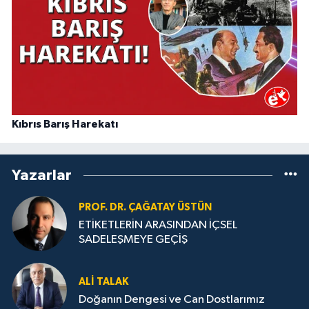
Kıbrıs Barış Harekatı
Yazarlar
PROF. DR. ÇAĞATAY ÜSTÜN
ETİKETLERİN ARASINDAN İÇSEL
SADELEŞMEYE GEÇİŞ
ALI TALAK
Doğanın Dengesi ve Can Dostlarımız