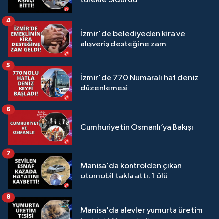
tüfekle öldürdü
4
İzmir'de belediyeden kira ve
alışveriş desteğine zam
5
İzmir'de 770 Numaralı hat deniz
düzenlemesi
6
Cumhuriyetin Osmanlı’ya Bakışı
7
Manisa'da kontrolden çıkan
otomobil takla attı: 1 ölü
8
Manisa'da alevler yumurta üretim