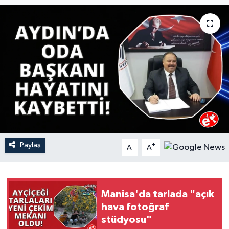
YAŞAM
Paylaş
-
+
A
A
Manisa'da tarlada "açık
hava fotoğraf
stüdyosu"