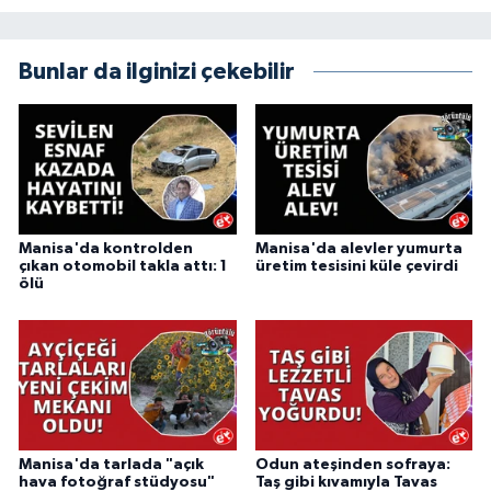
Bunlar da ilginizi çekebilir
Manisa'da kontrolden
Manisa'da alevler yumurta
çıkan otomobil takla attı: 1
üretim tesisini küle çevirdi
ölü
Manisa'da tarlada "açık
Odun ateşinden sofraya:
hava fotoğraf stüdyosu"
Taş gibi kıvamıyla Tavas