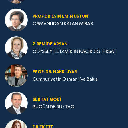
PROF.DR.ESIN EMIN ÜSTÜN
OSMANLIDAN KALAN MİRAS
Z.REMIDE ARSAN
ODYSSEY İLE İZMİR’İN KAÇIRDIĞI FIRSAT
PROF. DR. HAKKI UYAR
Cumhuriyetin Osmanlı’ya Bakışı
SERHAT GOBİ
BUGÜN DE BU : TAO
DILEK ETE