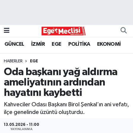
EGE
EKONOMİ
GÜNCEL
İZMİR
EGE
POLİTİKA
EKONOMİ
GÜNCEL
HABERLER
EGE
İZMİR
Oda başkanı yağ aldırma
ameliyatının ardından
ÖZEL HABER
hayatını kaybetti
POLİTİKA
Kahveciler Odası Başkanı Birol Şenkal’ın ani vefatı,
ilçe genelinde üzüntü oluşturdu.
Programlar
13.05.2026 - 11:00
SPOR
YAYINLANMA