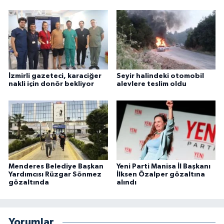
İzmirli gazeteci, karaciğer
Seyir halindeki otomobil
nakli için donör bekliyor
alevlere teslim oldu
Menderes Belediye Başkan
Yeni Parti Manisa İl Başkanı
Yardımcısı Rüzgar Sönmez
İlksen Özalper gözaltına
gözaltında
alındı
Yorumlar