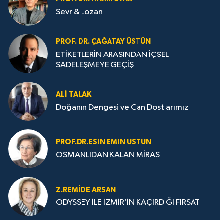
Sevr & Lozan
PROF. DR. ÇAĞATAY ÜSTÜN
ETİKETLERİN ARASINDAN İÇSEL
SADELEŞMEYE GEÇİŞ
ALI TALAK
Doğanın Dengesi ve Can Dostlarımız
PROF.DR.ESIN EMIN ÜSTÜN
OSMANLIDAN KALAN MİRAS
Z.REMIDE ARSAN
ODYSSEY İLE İZMİR’İN KAÇIRDIĞI FIRSAT