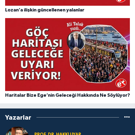
Lozan’a ilişkin güncellenen yalanlar
Haritalar Bize Ege’nin Geleceği Hakkında Ne Söylüyor?
Yazarlar
PROF. DR. HAKKI UYAR