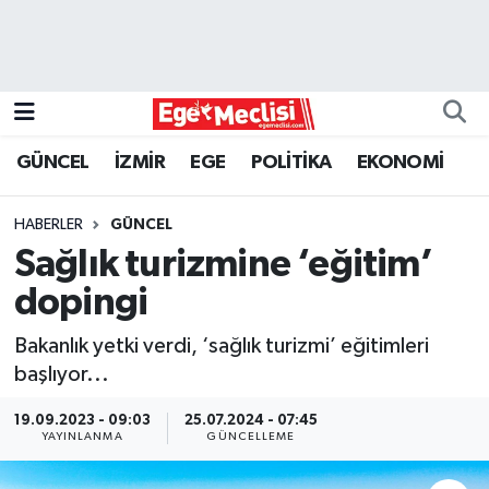
EGE
EKONOMİ
GÜNCEL
İZMİR
EGE
POLİTİKA
EKONOMİ
GÜNCEL
HABERLER
GÜNCEL
İZMİR
Sağlık turizmine ‘eğitim’
dopingi
ÖZEL HABER
Bakanlık yetki verdi, ‘sağlık turizmi’ eğitimleri
POLİTİKA
başlıyor...
Programlar
19.09.2023 - 09:03
25.07.2024 - 07:45
YAYINLANMA
GÜNCELLEME
SPOR