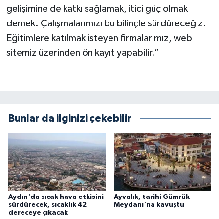
gelişimine de katkı sağlamak, itici güç olmak
demek. Çalışmalarımızı bu bilinçle sürdüreceğiz.
Eğitimlere katılmak isteyen firmalarımız, web
sitemiz üzerinden ön kayıt yapabilir.”
Bunlar da ilginizi çekebilir
Aydın'da sıcak hava etkisini
Ayvalık, tarihi Gümrük
sürdürecek, sıcaklık 42
Meydanı'na kavuştu
dereceye çıkacak