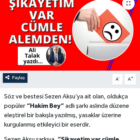
YAŞAM
Paylaş
-
+
A
A
Söz ve bestesi Sezen Aksu’ya ait olan, oldukça
popüler
“Hakim Bey”
adlı şarkı aslında düzene
eleştirel bir bakışla yazılmış, yasaklar üzerine
kurgulanmış etkileyici bir eserdir.
Sezen Aksu şarkıya,
“Şikayetim var cümle