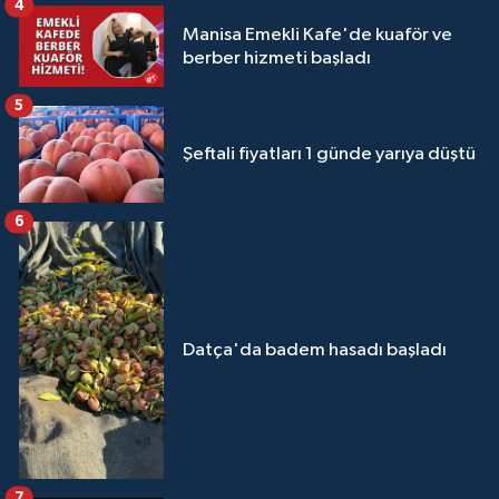
4
Manisa Emekli Kafe'de kuaför ve
berber hizmeti başladı
5
Şeftali fiyatları 1 günde yarıya düştü
6
Datça'da badem hasadı başladı
7