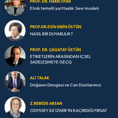
PROF. DR. HAKKI UYAR
Etnik temelli yurttaşlık: Sevr modeli
PROF.DR.ESIN EMIN ÜSTÜN
NASIL BİR DUYARLILIK?
PROF. DR. ÇAĞATAY ÜSTÜN
ETİKETLERİN ARASINDAN İÇSEL
SADELEŞMEYE GEÇİŞ
ALI TALAK
Doğanın Dengesi ve Can Dostlarımız
Z.REMIDE ARSAN
ODYSSEY İLE İZMİR’İN KAÇIRDIĞI FIRSAT