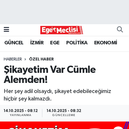
EGE
EKONOMİ
GÜNCEL
İZMİR
EGE
POLİTİKA
EKONOMİ
GÜNCEL
HABERLER
ÖZEL HABER
İZMİR
Şikayetim Var Cümle
Alemden!
ÖZEL HABER
Her şey adil olsaydı, şikayet edebileceğimiz
POLİTİKA
hiçbir şey kalmazdı.
Programlar
14.10.2025 - 08:12
14.10.2025 - 08:32
YAYINLANMA
GÜNCELLEME
SPOR