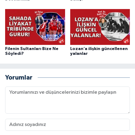
Filenin Sultanları Bize Ne
Lozan’a ilişkin güncellenen
Söyledi?
yalanlar
Yorumlar