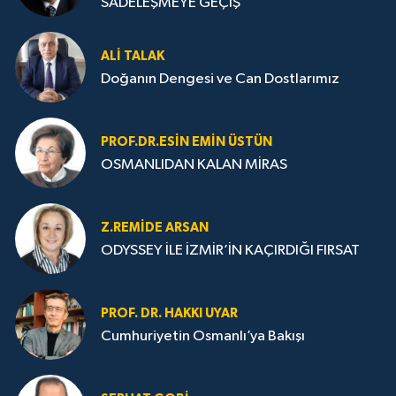
SADELEŞMEYE GEÇİŞ
ALI TALAK
Doğanın Dengesi ve Can Dostlarımız
PROF.DR.ESIN EMIN ÜSTÜN
OSMANLIDAN KALAN MİRAS
Z.REMIDE ARSAN
ODYSSEY İLE İZMİR’İN KAÇIRDIĞI FIRSAT
PROF. DR. HAKKI UYAR
Cumhuriyetin Osmanlı’ya Bakışı