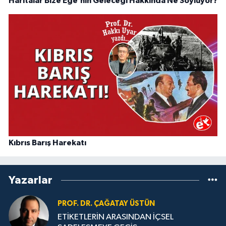
Haritalar Bize Ege’nin Geleceği Hakkında Ne Söylüyor?
Kıbrıs Barış Harekatı
Yazarlar
PROF. DR. ÇAĞATAY ÜSTÜN
ETİKETLERİN ARASINDAN İÇSEL