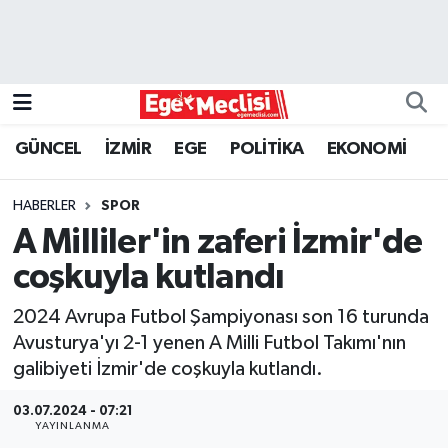
EGE
EKONOMİ
GÜNCEL
İZMİR
EGE
POLİTİKA
EKONOMİ
GÜNCEL
HABERLER
SPOR
İZMİR
A Milliler'in zaferi İzmir'de
coşkuyla kutlandı
ÖZEL HABER
2024 Avrupa Futbol Şampiyonası son 16 turunda
POLİTİKA
Avusturya'yı 2-1 yenen A Milli Futbol Takımı'nın
galibiyeti İzmir'de coşkuyla kutlandı.
Programlar
03.07.2024 - 07:21
YAYINLANMA
SPOR