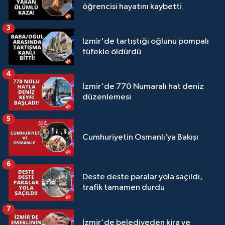
öğrencisi hayatını kaybetti
3
İzmir'de tartıştığı oğlunu pompalı
tüfekle öldürdü
4
İzmir'de 770 Numaralı hat deniz
düzenlemesi
5
Cumhuriyetin Osmanlı’ya Bakışı
6
Deste deste paralar yola saçıldı,
trafik tamamen durdu
7
İzmir'de belediyeden kira ve