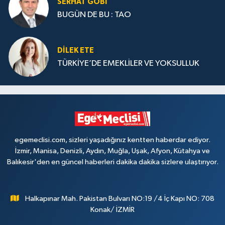
SERHAT GOBİ
BUGÜN DE BU : TAO
DILEK ETE
TÜRKİYE’DE EMEKLİLER VE YOKSULLUK
egemeclisi.com, sizleri yaşadığınız kentten haberdar ediyor.
İzmir, Manisa, Denizli, Aydın, Muğla, Uşak, Afyon, Kütahya ve
Balıkesir'den en güncel haberleri dakika dakika sizlere ulaştırıyor.
Halkapınar Mah. Pakistan Bulvarı NO:19 /4 İç Kapı NO: 708
Konak/ İZMİR