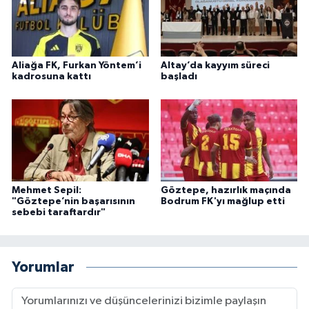
Aliağa FK, Furkan Yöntem’i
Altay’da kayyım süreci
kadrosuna kattı
başladı
Mehmet Sepil:
Göztepe, hazırlık maçında
"Göztepe’nin başarısının
Bodrum FK'yı mağlup etti
sebebi taraftardır"
Yorumlar