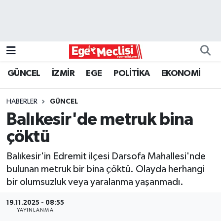
EGE
EKONOMİ
GÜNCEL
İZMİR
EGE
POLİTİKA
EKONOMİ
GÜNCEL
HABERLER
GÜNCEL
İZMİR
Balıkesir'de metruk bina
çöktü
ÖZEL HABER
Balıkesir'in Edremit ilçesi Darsofa Mahallesi'nde
POLİTİKA
bulunan metruk bir bina çöktü. Olayda herhangi
bir olumsuzluk veya yaralanma yaşanmadı.
Programlar
19.11.2025 - 08:55
YAYINLANMA
SPOR