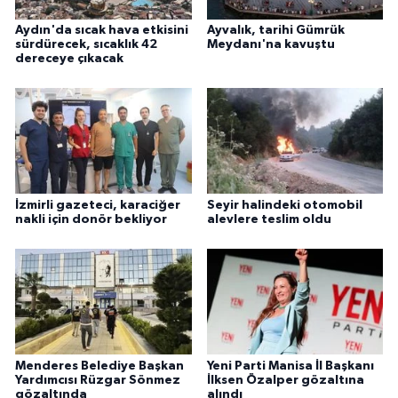
Aydın'da sıcak hava etkisini
Ayvalık, tarihi Gümrük
sürdürecek, sıcaklık 42
Meydanı'na kavuştu
dereceye çıkacak
İzmirli gazeteci, karaciğer
Seyir halindeki otomobil
nakli için donör bekliyor
alevlere teslim oldu
Menderes Belediye Başkan
Yeni Parti Manisa İl Başkanı
Yardımcısı Rüzgar Sönmez
İlksen Özalper gözaltına
gözaltında
alındı