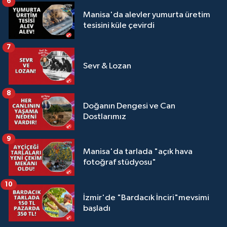
6
Manisa'da alevler yumurta üretim
tesisini küle çevirdi
7
Sevr & Lozan
8
Doğanın Dengesi ve Can
Dostlarımız
9
Manisa'da tarlada "açık hava
fotoğraf stüdyosu"
10
İzmir'de "Bardacık İnciri"mevsimi
başladı