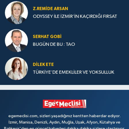
Z.REMIDE ARSAN
ODYSSEY İLE İZMİR’İN KAÇIRDIĞI FIRSAT
SERHAT GOBİ
BUGÜN DE BU : TAO
DILEK ETE
TÜRKİYE’DE EMEKLİLER VE YOKSULLUK
egemeclisi.com, sizleri yaşadığınız kentten haberdar ediyor.
İzmir, Manisa, Denizli, Aydın, Muğla, Uşak, Afyon, Kütahya ve
Balıkesir'den en güncel haberleri dakika dakika sizlere ulaştırıyor.