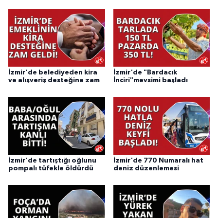
İzmir'de belediyeden kira
İzmir'de "Bardacık
ve alışveriş desteğine zam
İnciri"mevsimi başladı
İzmir'de tartıştığı oğlunu
İzmir'de 770 Numaralı hat
pompalı tüfekle öldürdü
deniz düzenlemesi