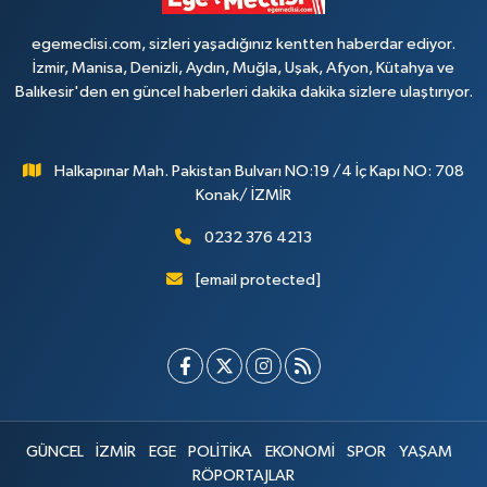
egemeclisi.com, sizleri yaşadığınız kentten haberdar ediyor.
İzmir, Manisa, Denizli, Aydın, Muğla, Uşak, Afyon, Kütahya ve
Balıkesir'den en güncel haberleri dakika dakika sizlere ulaştırıyor.
Halkapınar Mah. Pakistan Bulvarı NO:19 /4 İç Kapı NO: 708
Konak/ İZMİR
0232 376 4213
[email protected]
GÜNCEL
İZMİR
EGE
POLİTİKA
EKONOMİ
SPOR
YAŞAM
RÖPORTAJLAR