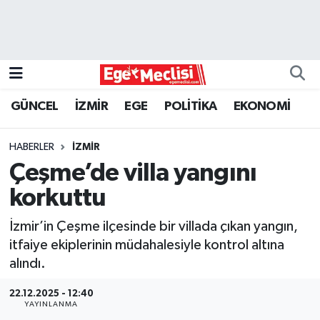
EGE
EKONOMİ
GÜNCEL
İZMİR
EGE
POLİTİKA
EKONOMİ
GÜNCEL
HABERLER
İZMİR
İZMİR
Çeşme’de villa yangını
korkuttu
ÖZEL HABER
İzmir’in Çeşme ilçesinde bir villada çıkan yangın,
POLİTİKA
itfaiye ekiplerinin müdahalesiyle kontrol altına
alındı.
Programlar
22.12.2025 - 12:40
YAYINLANMA
SPOR