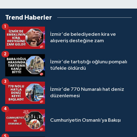
Trend Haberler
1
İzmir'de belediyeden kira ve
alışveriş desteğine zam
2
İzmir'de tartıştığı oğlunu pompalı
tüfekle öldürdü
3
İzmir'de 770 Numaralı hat deniz
düzenlemesi
4
Cumhuriyetin Osmanlı’ya Bakışı
5