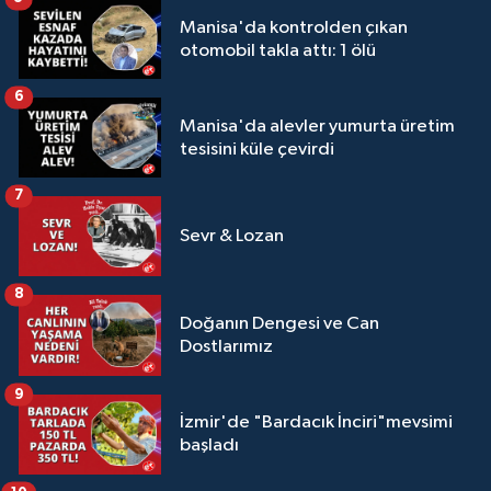
Manisa'da kontrolden çıkan
otomobil takla attı: 1 ölü
6
Manisa'da alevler yumurta üretim
tesisini küle çevirdi
7
Sevr & Lozan
8
Doğanın Dengesi ve Can
Dostlarımız
9
İzmir'de "Bardacık İnciri"mevsimi
başladı