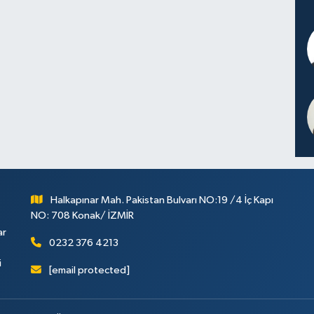
Halkapınar Mah. Pakistan Bulvarı NO:19 /4 İç Kapı
NO: 708 Konak/ İZMİR
ar
0232 376 4213
i
[email protected]