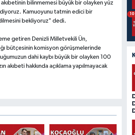
 akıbetinin bilinmemesi büyük bir olayken yüz
sediyoruz. Kamuoyunu tatmin edici bir
10
dilmesini bekliyoruz" dedi.
e getiren Denizli Milletvekili Ün,
lığı bütçesinin komisyon görüşmelerinde
cuğumuzun dahi kaybı büyük bir olayken 100
ızın akıbeti hakkında açıklama yapılmayacak
D