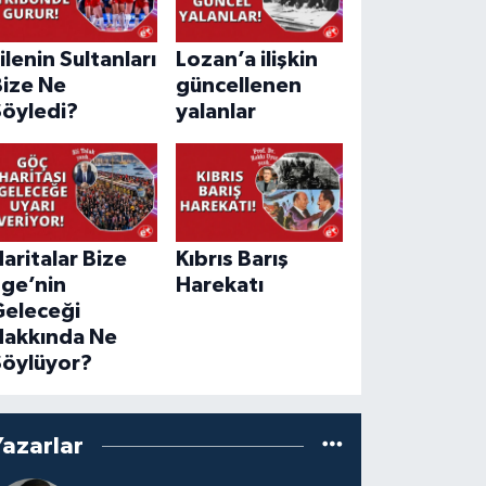
ilenin Sultanları
Lozan’a ilişkin
Bize Ne
güncellenen
Söyledi?
yalanlar
aritalar Bize
Kıbrıs Barış
Ege’nin
Harekatı
Geleceği
Hakkında Ne
Söylüyor?
Yazarlar