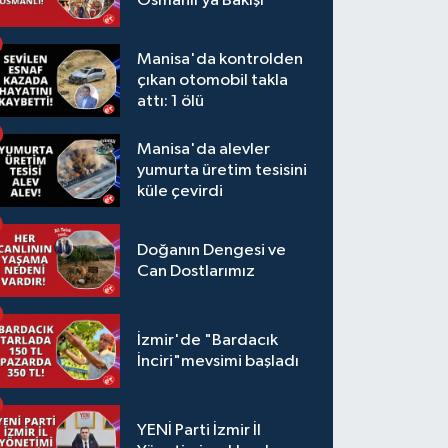
Osmanlı’ya Bakışı
Manisa'da kontrolden
çıkan otomobil takla
attı: 1 ölü
Manisa'da alevler
yumurta üretim tesisini
küle çevirdi
Doğanın Dengesi ve
Can Dostlarımız
İzmir'de "Bardacık
İnciri"mevsimi başladı
YENİ Parti İzmir İl