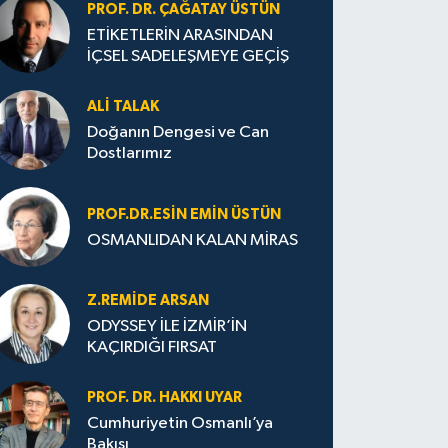
PROF. DR. ÇAĞATAY ÜSTÜN
ETİKETLERİN ARASINDAN
İÇSEL SADELEŞMEYE GEÇİŞ
ALI TALAK
Doğanın Dengesi ve Can
Dostlarımız
PROF.DR.ESIN EMIN ÜSTÜN
OSMANLIDAN KALAN MİRAS
Z.REMIDE ARSAN
ODYSSEY İLE İZMİR’İN
KAÇIRDIĞI FIRSAT
PROF. DR. HAKKI UYAR
Cumhuriyetin Osmanlı’ya
Bakışı