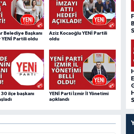
F
r Belediye Başkanı
Aziz Kocaoğlu YENİ Partili
y YENİ Partili oldu
oldu
H
 30 ilçe başkanı
YENİ Parti İzmir İl Yönetimi
şladı
açıklandı