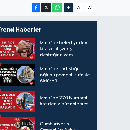
-
+
A
A
Trend Haberler
İzmir'de belediyeden
kira ve alışveriş
desteğine zam
İzmir'de tartıştığı
oğlunu pompalı tüfekle
öldürdü
İzmir'de 770 Numaralı
hat deniz düzenlemesi
Cumhuriyetin