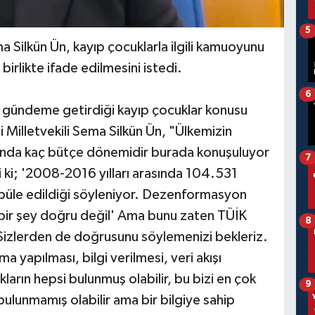
5
ma Silkün Ün, kayıp çocuklarla ilgili kamuoyunu
birlikte ifade edilmesini istedi.
6
e gündeme getirdiği kayıp çocuklar konusu
 Milletvekili Sema Silkün Ün, "Ülkemizin
slında kaç bütçe dönemidir burada konuşuluyor
7
 ki; '2008-2016 yılları arasında 104.531
püle edildiği söyleniyor. Dezenformasyon
e bir şey doğru değil' Ama bunu zaten TÜİK
8
Sizlerden de doğrusunu söylemenizi bekleriz.
a yapılması, bilgi verilmesi, veri akışı
arın hepsi bulunmuş olabilir, bu bizi en çok
9
bulunmamış olabilir ama bir bilgiye sahip