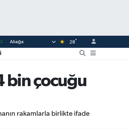
.2
°
Aliağa
28
17
İ
27
35
04 bin çocuğu
12
19
anın rakamlarla birlikte ifade