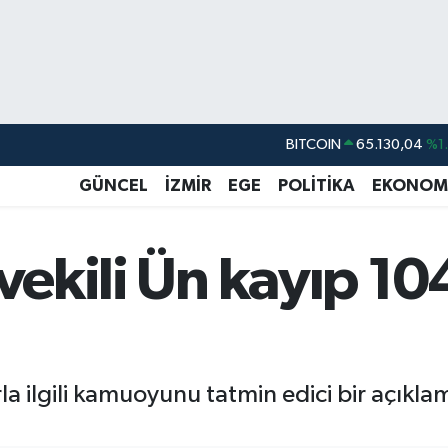
BITCOIN
65.130,04
%1
DOLAR
47,7106
%0.
GÜNCEL
İZMİR
EGE
POLİTİKA
EKONOM
EURO
55,1652
%0.
STERLİN
64,4046
%0.
tvekili Ün kayıp 1
GRAM ALTIN
6618.49
%2.
BİST100
13.773
%-
a ilgili kamuoyunu tatmin edici bir açıklam