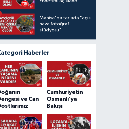
Yönetimi açıklandı
Manisa'da tarlada "açık
hava fotoğraf
stüdyosu"
Kategori Haberler
Doğanın
Cumhuriyetin
Dengesi ve Can
Osmanlı’ya
ostlarımız
Bakışı