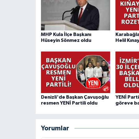
MHP Kula İlçe Başkanı
Karabağla
Hüseyin Sönmez oldu
Helil Kına
Denizli'de Başkan Çavuşoğlu
YENİ Parti
resmen YENİ Partili oldu
göreve ba
Yorumlar