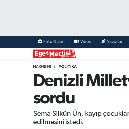
EGE
EKONOMİ
Foto Galeri
Video
Yazarlar
GÜNCEL
İZMİR
HABERLER
POLİTİKA
Denizli Mille
ÖZEL HABER
sordu
POLİTİKA
Programlar
Sema Silkün Ün, kayıp çocuklarl
edilmesini istedi.
SPOR