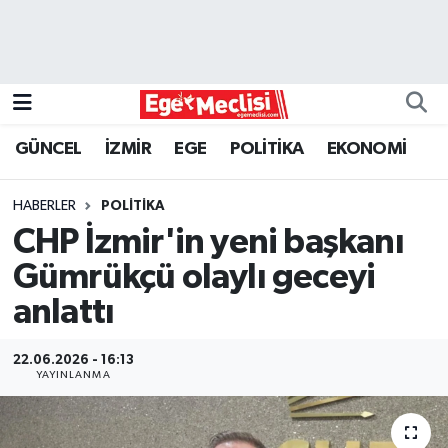
EGE
EKONOMİ
GÜNCEL
İZMİR
EGE
POLİTİKA
EKONOMİ
GÜNCEL
HABERLER
POLİTİKA
İZMİR
CHP İzmir'in yeni başkanı
Gümrükçü olaylı geceyi
ÖZEL HABER
anlattı
POLİTİKA
22.06.2026 - 16:13
YAYINLANMA
Programlar
SPOR