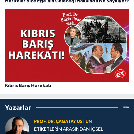
Haritalar Bize Ege’nin Geleceği Hakkında Ne Söylüyor?
Kıbrıs Barış Harekatı
Yazarlar
PROF. DR. ÇAĞATAY ÜSTÜN
ETİKETLERİN ARASINDAN İÇSEL