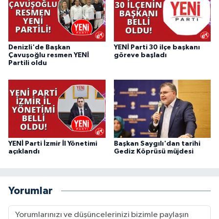
Denizli'de Başkan
YENİ Parti 30 ilçe başkanı
Çavuşoğlu resmen YENİ
göreve başladı
Partili oldu
YENİ Parti İzmir İl Yönetimi
Başkan Saygılı'dan tarihi
açıklandı
Gediz Köprüsü müjdesi
Yorumlar