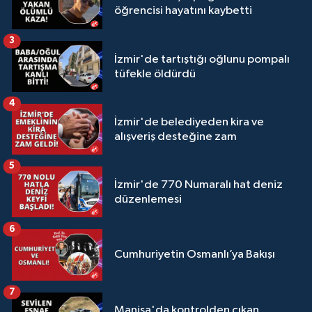
öğrencisi hayatını kaybetti
3
İzmir'de tartıştığı oğlunu pompalı
tüfekle öldürdü
4
İzmir'de belediyeden kira ve
alışveriş desteğine zam
5
İzmir'de 770 Numaralı hat deniz
düzenlemesi
6
Cumhuriyetin Osmanlı’ya Bakışı
7
Manisa'da kontrolden çıkan