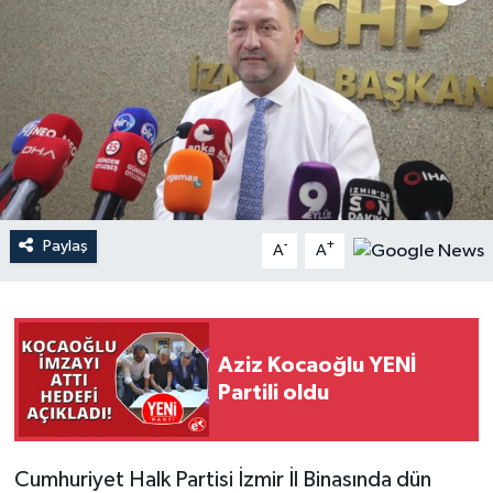
YAŞAM
Paylaş
-
+
A
A
Aziz Kocaoğlu YENİ
Partili oldu
Cumhuriyet Halk Partisi İzmir İl Binasında dün