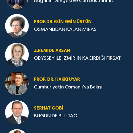
Doğanın Dengesi ve Can Dostlarımız
PROF.DR.ESIN EMIN ÜSTÜN
OSMANLIDAN KALAN MİRAS
Z.REMIDE ARSAN
ODYSSEY İLE İZMİR’İN KAÇIRDIĞI FIRSAT
PROF. DR. HAKKI UYAR
Cumhuriyetin Osmanlı’ya Bakışı
SERHAT GOBİ
BUGÜN DE BU : TAO