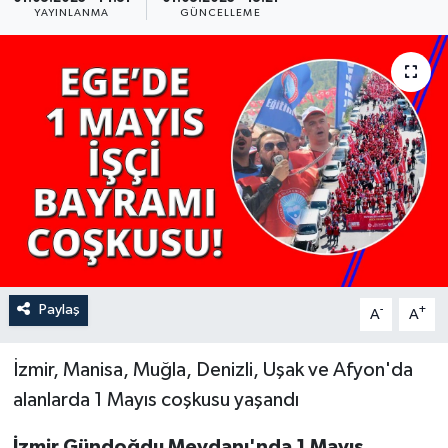
YAYINLANMA
GÜNCELLEME
YAŞAM
Paylaş
-
+
A
A
İzmir, Manisa, Muğla, Denizli, Uşak ve Afyon'da
alanlarda 1 Mayıs coşkusu yaşandı
İzmir Gündoğdu Meydanı'nda 1 Mayıs