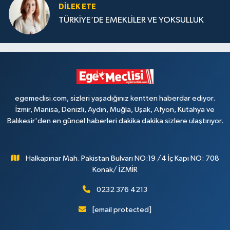
DILEK ETE
TÜRKİYE’DE EMEKLİLER VE YOKSULLUK
egemeclisi.com, sizleri yaşadığınız kentten haberdar ediyor.
İzmir, Manisa, Denizli, Aydın, Muğla, Uşak, Afyon, Kütahya ve
Balıkesir'den en güncel haberleri dakika dakika sizlere ulaştırıyor.
Halkapınar Mah. Pakistan Bulvarı NO:19 /4 İç Kapı NO: 708
Konak/ İZMİR
0232 376 4213
[email protected]