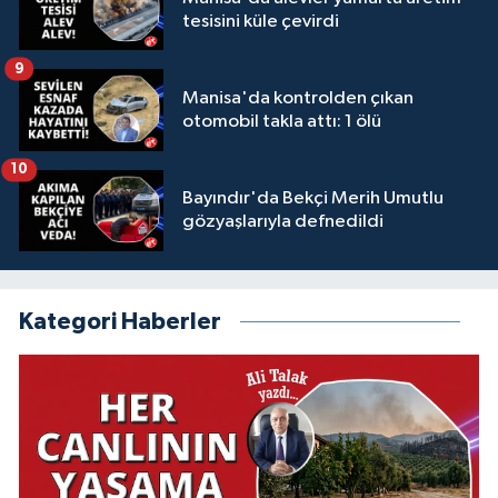
tesisini küle çevirdi
9
Manisa'da kontrolden çıkan
otomobil takla attı: 1 ölü
10
Bayındır'da Bekçi Merih Umutlu
gözyaşlarıyla defnedildi
Kategori Haberler