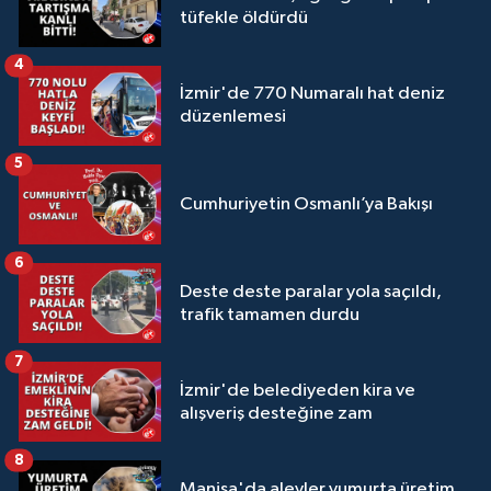
tüfekle öldürdü
4
İzmir'de 770 Numaralı hat deniz
düzenlemesi
5
Cumhuriyetin Osmanlı’ya Bakışı
6
Deste deste paralar yola saçıldı,
trafik tamamen durdu
7
İzmir'de belediyeden kira ve
alışveriş desteğine zam
8
Manisa'da alevler yumurta üretim