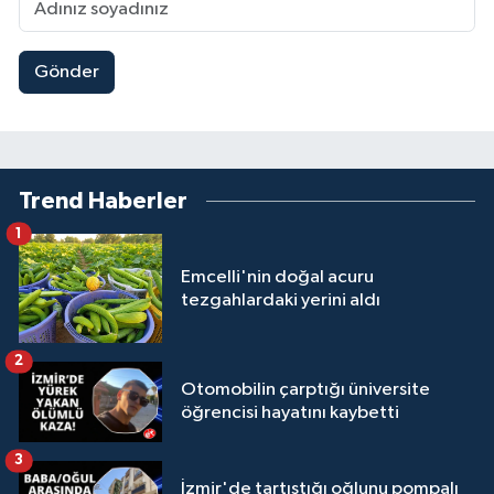
Gönder
Trend Haberler
1
Emcelli'nin doğal acuru
tezgahlardaki yerini aldı
2
Otomobilin çarptığı üniversite
öğrencisi hayatını kaybetti
3
İzmir'de tartıştığı oğlunu pompalı