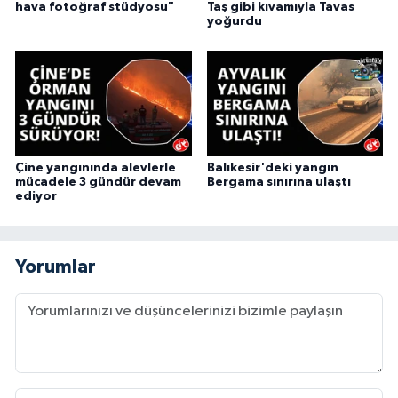
hava fotoğraf stüdyosu"
Taş gibi kıvamıyla Tavas
yoğurdu
Çine yangınında alevlerle
Balıkesir'deki yangın
mücadele 3 gündür devam
Bergama sınırına ulaştı
ediyor
Yorumlar