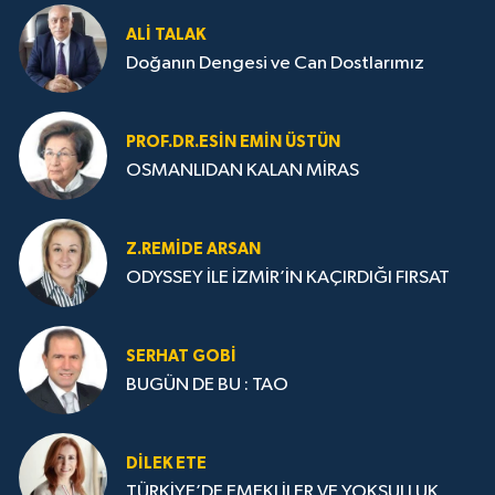
ALI TALAK
Doğanın Dengesi ve Can Dostlarımız
PROF.DR.ESIN EMIN ÜSTÜN
OSMANLIDAN KALAN MİRAS
Z.REMIDE ARSAN
ODYSSEY İLE İZMİR’İN KAÇIRDIĞI FIRSAT
SERHAT GOBİ
BUGÜN DE BU : TAO
DILEK ETE
TÜRKİYE’DE EMEKLİLER VE YOKSULLUK