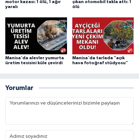
motor kazası: 1 ölü, 1 ağır
çıkan otomobil takla attı: 1
yaralı
ölü
Manisa'da alevler yumurta
Manisa'da tarlada "açık
üretim tesisini küle çevirdi
hava fotoğraf stüdyosu"
Yorumlar