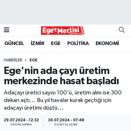
EGE
EKONOMİ
GÜNCEL
İZMİR
EGE
POLİTİKA
EKONOMİ
GÜNCEL
HABERLER
EGE
İZMİR
Ege'nin ada çayı üretim
merkezinde hasat başladı
ÖZEL HABER
Adaçayı üretici sayısı 100'ü, üretim alını ise 300
POLİTİKA
dekarı aştı... Bu yıl havalar kurak geçtiği için
adaçayı üretimi düştü...
Programlar
29.07.2024 - 12:32
30.07.2024 - 07:48
YAYINLANMA
GÜNCELLEME
SPOR