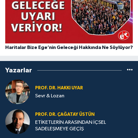
Haritalar Bize Ege’nin Geleceği Hakkında Ne Söylüyor?
Yazarlar
PROF. DR. HAKKI UYAR
Sevr & Lozan
PROF. DR. ÇAĞATAY ÜSTÜN
ETİKETLERİN ARASINDAN İÇSEL
SADELEŞMEYE GEÇİŞ