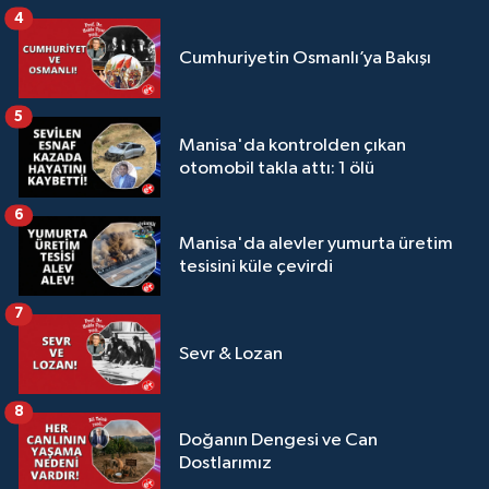
4
Cumhuriyetin Osmanlı’ya Bakışı
5
Manisa'da kontrolden çıkan
otomobil takla attı: 1 ölü
6
Manisa'da alevler yumurta üretim
tesisini küle çevirdi
7
Sevr & Lozan
8
Doğanın Dengesi ve Can
Dostlarımız