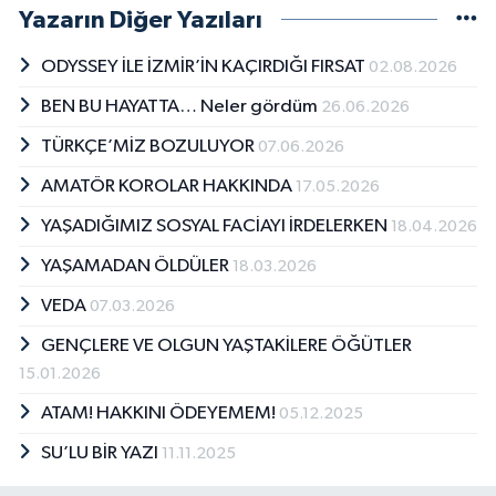
Yazarın Diğer Yazıları
ODYSSEY İLE İZMİR’İN KAÇIRDIĞI FIRSAT
02.08.2026
BEN BU HAYATTA… Neler gördüm
26.06.2026
TÜRKÇE’MİZ BOZULUYOR
07.06.2026
AMATÖR KOROLAR HAKKINDA
17.05.2026
YAŞADIĞIMIZ SOSYAL FACİAYI İRDELERKEN
18.04.2026
YAŞAMADAN ÖLDÜLER
18.03.2026
VEDA
07.03.2026
GENÇLERE VE OLGUN YAŞTAKİLERE ÖĞÜTLER
15.01.2026
ATAM! HAKKINI ÖDEYEMEM!
05.12.2025
SU’LU BİR YAZI
11.11.2025