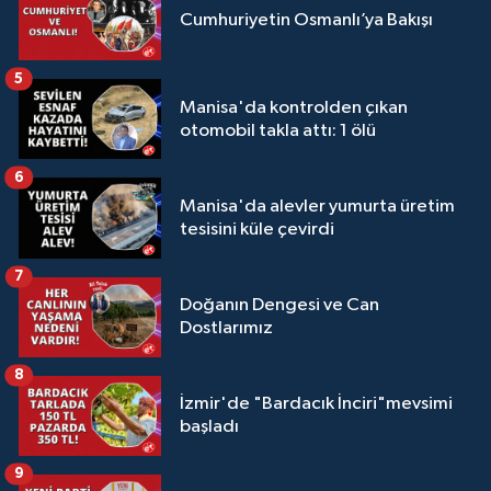
Cumhuriyetin Osmanlı’ya Bakışı
5
Manisa'da kontrolden çıkan
otomobil takla attı: 1 ölü
6
Manisa'da alevler yumurta üretim
tesisini küle çevirdi
7
Doğanın Dengesi ve Can
Dostlarımız
8
İzmir'de "Bardacık İnciri"mevsimi
başladı
9