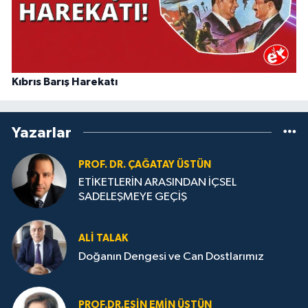
Kıbrıs Barış Harekatı
Yazarlar
PROF. DR. ÇAĞATAY ÜSTÜN
ETİKETLERİN ARASINDAN İÇSEL
SADELEŞMEYE GEÇİŞ
ALI TALAK
Doğanın Dengesi ve Can Dostlarımız
PROF.DR.ESIN EMIN ÜSTÜN