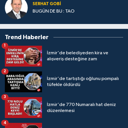
SERHAT GOBİ
BUGÜN DE BU : TAO
Trend Haberler
1
İzmir'de belediyeden kira ve
alışveriş desteğine zam
2
İzmir'de tartıştığı oğlunu pompalı
tüfekle öldürdü
3
İzmir'de 770 Numaralı hat deniz
düzenlemesi
4