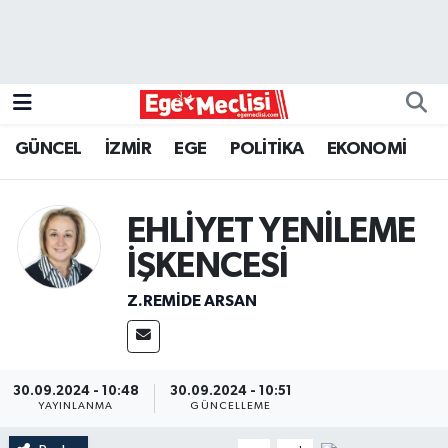
EGE
EKONOMİ
GÜNCEL
İZMİR
EGE
POLİTİKA
EKONOMİ
GÜNCEL
EHLİYET YENİLEME
İZMİR
İŞKENCESİ
ÖZEL HABER
Z.REMIDE ARSAN
POLİTİKA
Programlar
30.09.2024 - 10:48
30.09.2024 - 10:51
YAYINLANMA
GÜNCELLEME
SPOR