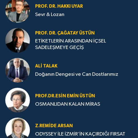
PROF. DR. HAKKI UYAR
Sevr & Lozan
PROF. DR. ÇAĞATAY ÜSTÜN
ETİKETLERİN ARASINDAN İÇSEL
SADELEŞMEYE GEÇİŞ
ALI TALAK
Doğanın Dengesi ve Can Dostlarımız
PROF.DR.ESIN EMIN ÜSTÜN
OSMANLIDAN KALAN MİRAS
Z.REMIDE ARSAN
ODYSSEY İLE İZMİR’İN KAÇIRDIĞI FIRSAT