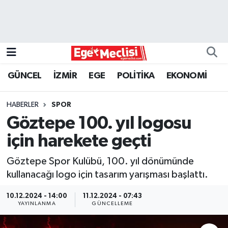
EGE
EKONOMİ
GÜNCEL
İZMİR
EGE
POLİTİKA
EKONOMİ
GÜNCEL
HABERLER
SPOR
İZMİR
Göztepe 100. yıl logosu
için harekete geçti
ÖZEL HABER
Göztepe Spor Kulübü, 100. yıl dönümünde
POLİTİKA
kullanacağı logo için tasarım yarışması başlattı.
Programlar
10.12.2024 - 14:00
11.12.2024 - 07:43
YAYINLANMA
GÜNCELLEME
SPOR