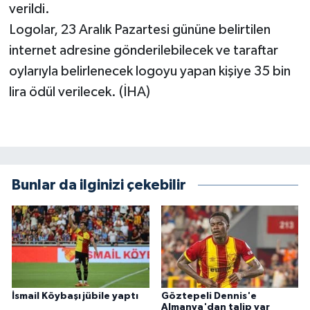
verildi.
Logolar, 23 Aralık Pazartesi gününe belirtilen
internet adresine gönderilebilecek ve taraftar
oylarıyla belirlenecek logoyu yapan kişiye 35 bin
lira ödül verilecek. (İHA)
Bunlar da ilginizi çekebilir
İsmail Köybaşı jübile yaptı
Göztepeli Dennis'e
Almanya'dan talip var