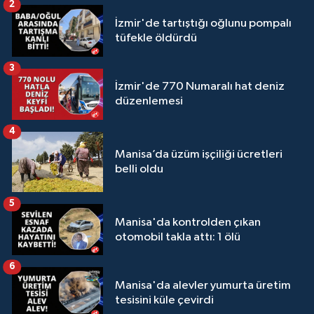
2
İzmir'de tartıştığı oğlunu pompalı
tüfekle öldürdü
3
İzmir'de 770 Numaralı hat deniz
düzenlemesi
4
Manisa’da üzüm işçiliği ücretleri
belli oldu
5
Manisa'da kontrolden çıkan
otomobil takla attı: 1 ölü
6
Manisa'da alevler yumurta üretim
tesisini küle çevirdi