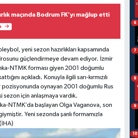
rlık maçında Bodrum FK'yı mağlup etti
6
e
leybol, yeni sezon hazırlıkları kapsamında
7
kadrosunu güçlendirmeye devam ediyor. İzmir
lochka-NTMK forması giyen 2001 doğumlu
ğını açıkladı. Konuyla ilgili sarı-kırmızılı
8
ör pozisyonunda oynayan 2001 doğumlu Rus
 sezon için anlaşmaya vardık.
chka-NTMK’da başlayan Olga Vaganova, son
9
iymiştir. Yeni sezonda şanlı formamızla
.(İHA)
10