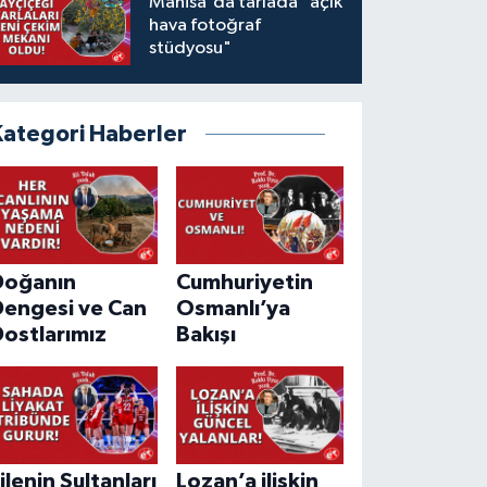
Manisa'da tarlada "açık
hava fotoğraf
stüdyosu"
Kategori Haberler
Doğanın
Cumhuriyetin
Dengesi ve Can
Osmanlı’ya
ostlarımız
Bakışı
ilenin Sultanları
Lozan’a ilişkin