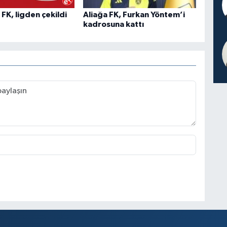
K, ligden çekildi
Aliağa FK, Furkan Yöntem’i
kadrosuna kattı