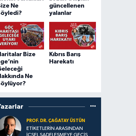
Bize Ne
güncellenen
Söyledi?
yalanlar
aritalar Bize
Kıbrıs Barış
Ege’nin
Harekatı
Geleceği
Hakkında Ne
Söylüyor?
Yazarlar
PROF. DR. ÇAĞATAY ÜSTÜN
ETİKETLERİN ARASINDAN
İÇSEL SADELEŞMEYE GEÇİŞ