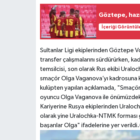
Göztepe, hazı
İçeriği Görüntül
Sultanlar Ligi ekiplerinden Göztepe Vo
transfer çalışmalarını sürdürürken, 
temsilcisi, son olarak Rus ekibi Ura
smaçör Olga Vaganova’yı kadrosuna kattı
kulüpten yapılan açıklamada, "Smaç
oyuncu Olga Vaganova ile önümüzdeki
Kariyerine Rusya ekiplerinden Uralo
olarak yine Uralochka-NTMK forması g
başarılar Olga" ifadelerine yer verildi