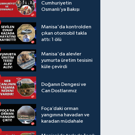
Cumhuriyetin
Osmanlı’ya Bakışı
Manisa'da kontrolden
çıkan otomobil takla
attı: 1 ölü
Manisa'da alevler
yumurta üretim tesisini
küle çevirdi
Doğanın Dengesi ve
Can Dostlarımız
Foça’daki orman
yangınına havadan ve
karadan müdahale