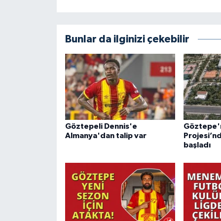
Bunlar da ilginizi çekebilir
Göztepeli Dennis'e
Göztepe'ni
Almanya'dan talip var
Projesi’n
başladı