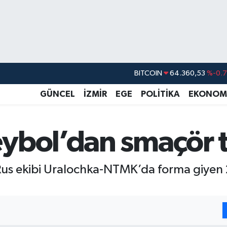
DOLAR
47,7143
%0.
EURO
55,0317
%-0.
GÜNCEL
İZMİR
EGE
POLİTİKA
EKONOM
STERLİN
64,2463
%0.
GRAM ALTIN
6574.81
%1.
ybol’dan smaçör t
BİST100
13.887
%6
BITCOIN
64.360,53
%-0.
 Rus ekibi Uralochka-NTMK’da forma giye