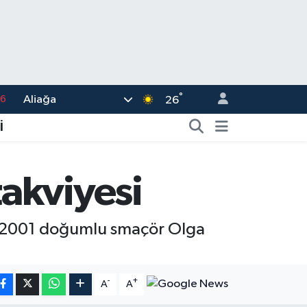
°
Aliağa
16
26
02
İ
07
44
akviyesi
4
76
n 2001 doğumlu smaçör Olga
-
+
A
A