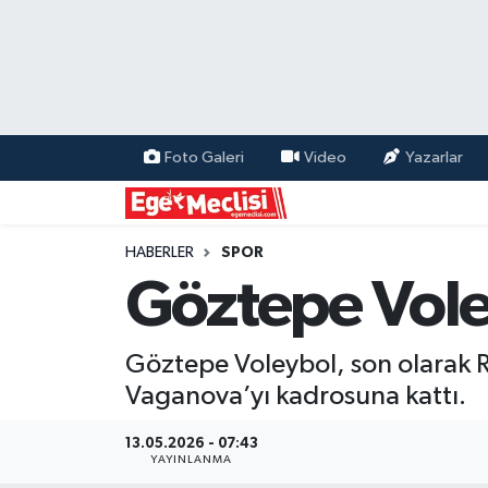
EGE
EKONOMİ
Foto Galeri
Video
Yazarlar
GÜNCEL
İZMİR
HABERLER
SPOR
Göztepe Vole
ÖZEL HABER
Göztepe Voleybol, son olarak
POLİTİKA
Vaganova’yı kadrosuna kattı.
Programlar
13.05.2026 - 07:43
YAYINLANMA
SPOR