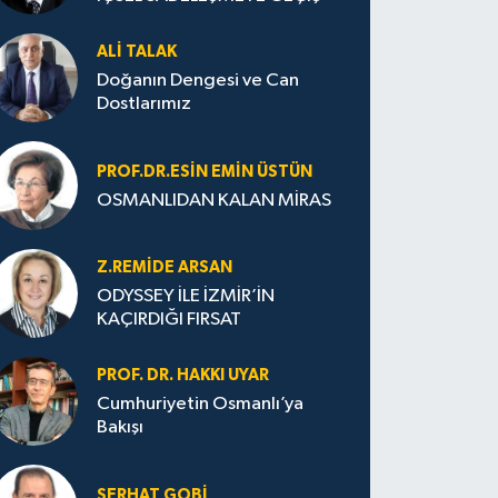
ALI TALAK
Doğanın Dengesi ve Can
Dostlarımız
PROF.DR.ESIN EMIN ÜSTÜN
OSMANLIDAN KALAN MİRAS
Z.REMIDE ARSAN
ODYSSEY İLE İZMİR’İN
KAÇIRDIĞI FIRSAT
PROF. DR. HAKKI UYAR
Cumhuriyetin Osmanlı’ya
Bakışı
SERHAT GOBİ