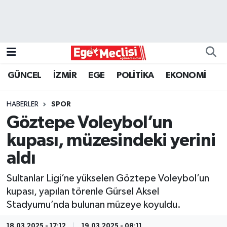
EGE
EKONOMİ
GÜNCEL
İZMİR
EGE
POLİTİKA
EKONOMİ
GÜNCEL
HABERLER
SPOR
İZMİR
Göztepe Voleybol’un
kupası, müzesindeki yerini
ÖZEL HABER
aldı
POLİTİKA
Sultanlar Ligi’ne yükselen Göztepe Voleybol’un
kupası, yapılan törenle Gürsel Aksel
Programlar
Stadyumu’nda bulunan müzeye koyuldu.
SPOR
18.03.2025 - 17:12
19.03.2025 - 08:11