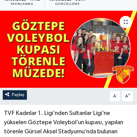
YAYINLANMA
GÜNCELLEME
YAŞAM
Paylaş
-
+
A
A
TVF Kadınlar 1. Ligi’nden Sultanlar Ligi’ne
yükselen Göztepe Voleybol’un kupası, yapılan
törenle Gürsel Aksel Stadyumu’nda bulunan