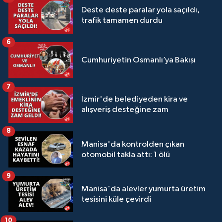
Deste deste paralar yola saçıldı,
trafik tamamen durdu
6
Cumhuriyetin Osmanlı’ya Bakışı
7
İzmir'de belediyeden kira ve
alışveriş desteğine zam
8
Manisa'da kontrolden çıkan
otomobil takla attı: 1 ölü
9
Manisa'da alevler yumurta üretim
tesisini küle çevirdi
10