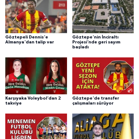
Göztepeli Dennis'e
Göztepe'nin İnciraltı
Almanya'dan talip var
Projesi’nde geri sayım
başladı
Karşıyaka Voleybol’dan 2
Göztepe'de transfer
takviye
çalışmaları sürüyor