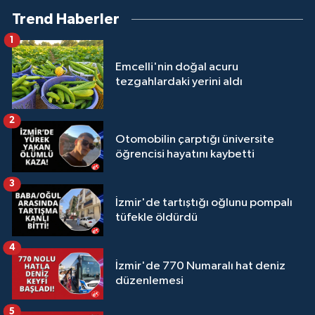
Trend Haberler
1
Emcelli'nin doğal acuru
tezgahlardaki yerini aldı
2
Otomobilin çarptığı üniversite
öğrencisi hayatını kaybetti
3
İzmir'de tartıştığı oğlunu pompalı
tüfekle öldürdü
4
İzmir'de 770 Numaralı hat deniz
düzenlemesi
5