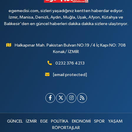
egemeclisi.com, sizleri yaşadığınız kentten haberdar ediyor.
İzmir, Manisa, Denizli, Aydın, Muğla, Uşak, Afyon, Kütahya ve
Balıkesir'den en güncel haberleri dakika dakika sizlere ulaştırıyor.
Halkapınar Mah. Pakistan Bulvarı NO:19 /4 İç Kapı NO: 708
Konak/ İZMİR
0232 376 4213
[email protected]
GÜNCEL
İZMİR
EGE
POLİTİKA
EKONOMİ
SPOR
YAŞAM
RÖPORTAJLAR