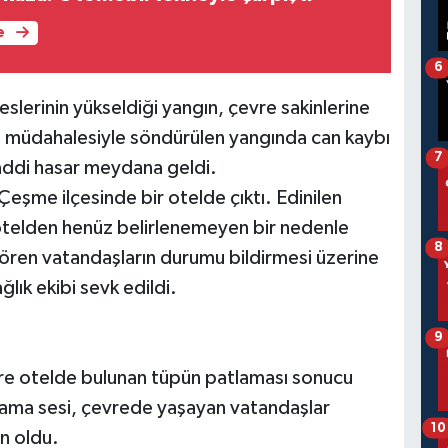
e
6
slerinin yükseldiği yangın, çevre sakinlerine
nin müdahalesiyle söndürülen yangında can kaybı
7
ddi hasar meydana geldi.
eşme ilçesinde bir otelde çıktı. Edinilen
 otelden henüz belirlenemeyen bir nedenle
8
gören vatandaşların durumu bildirmesi üzerine
ğlık ekibi sevk edildi.
9
öre otelde bulunan tüpün patlaması sonucu
tlama sesi, çevrede yaşayan vatandaşlar
10
n oldu.