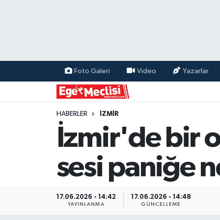
EGE
EKONOMİ
Foto Galeri
Video
Yazarlar
GÜNCEL
İZMİR
HABERLER
İZMİR
İzmir'de bir 
ÖZEL HABER
sesi paniğe 
POLİTİKA
Programlar
17.06.2026 - 14:42
17.06.2026 - 14:48
YAYINLANMA
GÜNCELLEME
SPOR