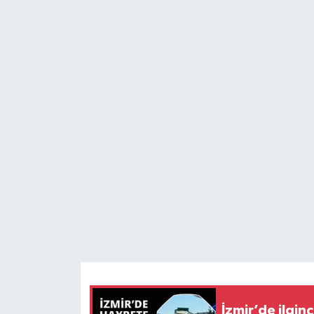
YAŞAM
İzmir’de ilgin