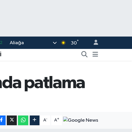
°
Aliağa
7
30
7
İ
5
2
ında patlama
9
2
-
+
A
A