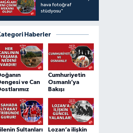
hava fotoğraf
stüdyosu"
Kategori Haberler
Doğanın
Cumhuriyetin
Dengesi ve Can
Osmanlı’ya
ostlarımız
Bakışı
ilenin Sultanları
Lozan’a ilişkin