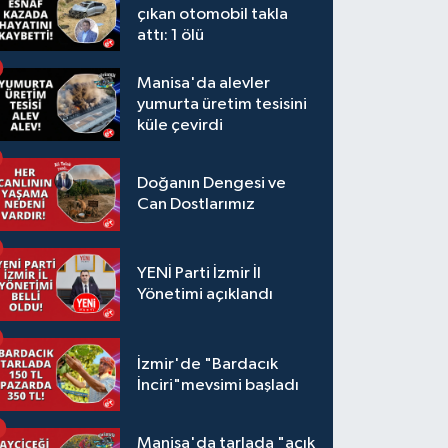
çıkan otomobil takla
attı: 1 ölü
Manisa'da alevler
yumurta üretim tesisini
küle çevirdi
Doğanın Dengesi ve
Can Dostlarımız
YENİ Parti İzmir İl
Yönetimi açıklandı
İzmir'de "Bardacık
İnciri"mevsimi başladı
Manisa'da tarlada "açık