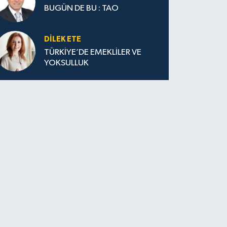
BUGÜN DE BU : TAO
DILEK ETE
TÜRKİYE’DE EMEKLİLER VE
YOKSULLUK