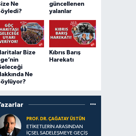
Bize Ne
güncellenen
Söyledi?
yalanlar
aritalar Bize
Kıbrıs Barış
Ege’nin
Harekatı
Geleceği
Hakkında Ne
Söylüyor?
Yazarlar
PROF. DR. ÇAĞATAY ÜSTÜN
ETİKETLERİN ARASINDAN
İÇSEL SADELEŞMEYE GEÇİŞ