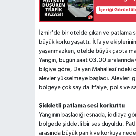
İçeriği Görüntül
İzmir'de bir otelde çıkan ve patlama se
büyük korku yaşattı. İtfaiye ekipleri
yaşanmazken, otelde büyük çapta ma
Yangın, bugün saat 03.00 sıralarında Ç
bilgiye göre, Dalyan Mahallesi'ndeki
alevler yükselmeye başladı. Alevleri 
bölgeye çok sayıda itfaiye, polis ve sa
Şiddetli patlama sesi korkuttu
Yangının başladığı esnada, iddiaya g
bölgede şiddetli bir ses duyuldu. Pa
arasında büyük panik ve korkuya nede