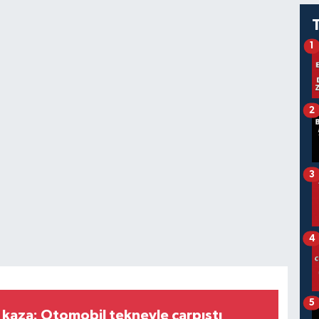
1
2
3
4
5
ç kaza: Otomobil tekneyle çarpıştı