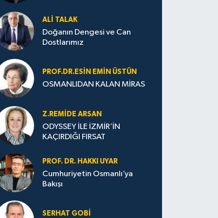
ALI TALAK
Doğanın Dengesi ve Can
Dostlarımız
PROF.DR.ESIN EMIN ÜSTÜN
OSMANLIDAN KALAN MİRAS
Z.REMIDE ARSAN
ODYSSEY İLE İZMİR’İN
KAÇIRDIĞI FIRSAT
PROF. DR. HAKKI UYAR
Cumhuriyetin Osmanlı’ya
Bakışı
SERHAT GOBİ