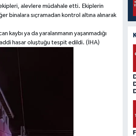
ekipleri, alevlere müdahale etti. Ekiplerin
er binalara sıçramadan kontrol altına alınarak
r can kaybı ya da yaralanmanın yaşanmadığı
ddi hasar oluştuğu tespit edildi. (İHA)
D
F