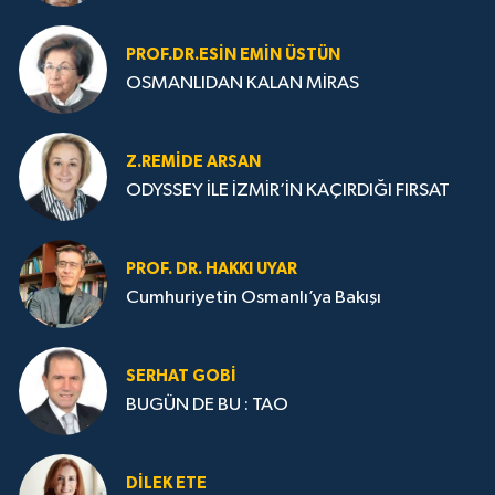
PROF.DR.ESIN EMIN ÜSTÜN
OSMANLIDAN KALAN MİRAS
Z.REMIDE ARSAN
ODYSSEY İLE İZMİR’İN KAÇIRDIĞI FIRSAT
PROF. DR. HAKKI UYAR
Cumhuriyetin Osmanlı’ya Bakışı
SERHAT GOBİ
BUGÜN DE BU : TAO
DILEK ETE