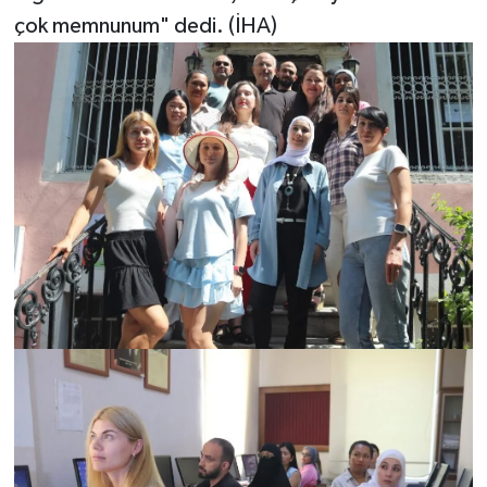
çok memnunum" dedi. (İHA)