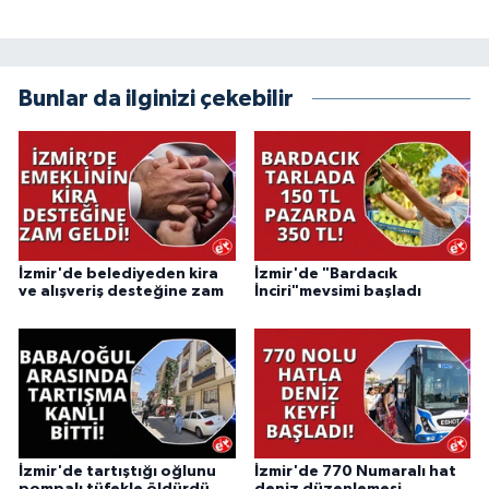
Bunlar da ilginizi çekebilir
İzmir'de belediyeden kira
İzmir'de "Bardacık
ve alışveriş desteğine zam
İnciri"mevsimi başladı
İzmir'de tartıştığı oğlunu
İzmir'de 770 Numaralı hat