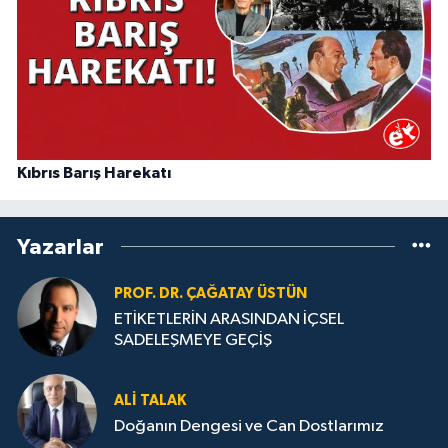
Kıbrıs Barış Harekatı
Yazarlar
PROF. DR. ÇAĞATAY ÜSTÜN
ETİKETLERİN ARASINDAN İÇSEL
SADELEŞMEYE GEÇİŞ
ALI TALAK
Doğanın Dengesi ve Can Dostlarımız