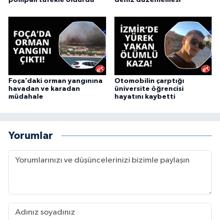
pompalı tüfekle öldürdü
deniz düzenlemesi
Foça’daki orman yangınına
Otomobilin çarptığı
havadan ve karadan
üniversite öğrencisi
müdahale
hayatını kaybetti
Yorumlar