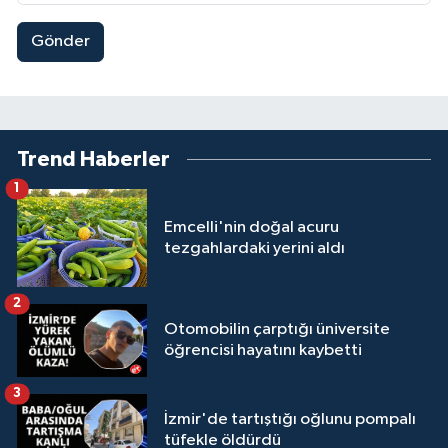
Gönder
Trend Haberler
1
Emcelli'nin doğal acuru
tezgahlardaki yerini aldı
2
Otomobilin çarptığı üniversite
öğrencisi hayatını kaybetti
3
İzmir'de tartıştığı oğlunu pompalı
tüfekle öldürdü