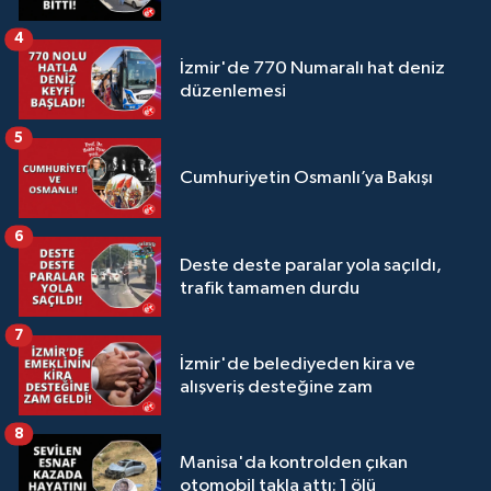
4
İzmir'de 770 Numaralı hat deniz
düzenlemesi
5
Cumhuriyetin Osmanlı’ya Bakışı
6
Deste deste paralar yola saçıldı,
trafik tamamen durdu
7
İzmir'de belediyeden kira ve
alışveriş desteğine zam
8
Manisa'da kontrolden çıkan
otomobil takla attı: 1 ölü