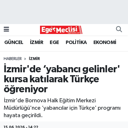
EGE
EKONOMİ
GÜNCEL
İZMİR
EGE
POLİTİKA
EKONOMİ
GÜNCEL
HABERLER
İZMİR
İZMİR
İzmir'de ‘yabancı gelinler'
kursa katılarak Türkçe
ÖZEL HABER
öğreniyor
POLİTİKA
İzmir'de Bornova Halk Eğitim Merkezi
Müdürlüğü'nce ‘yabancılar için Türkçe' programı
Programlar
hayata geçirildi.
SPOR
15.06.2026 - 14:22