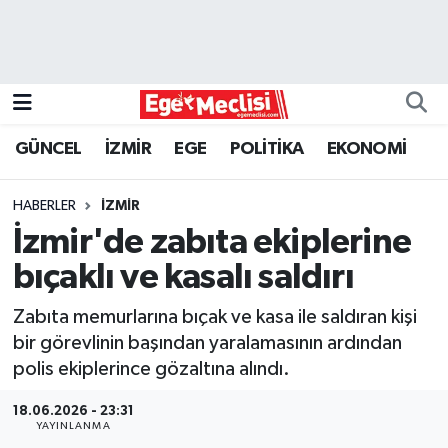
EGE
EKONOMİ
GÜNCEL
İZMİR
EGE
POLİTİKA
EKONOMİ
GÜNCEL
HABERLER
İZMİR
İZMİR
İzmir'de zabıta ekiplerine
bıçaklı ve kasalı saldırı
ÖZEL HABER
Zabıta memurlarına bıçak ve kasa ile saldıran kişi
POLİTİKA
bir görevlinin başından yaralamasının ardından
polis ekiplerince gözaltına alındı.
Programlar
18.06.2026 - 23:31
YAYINLANMA
SPOR