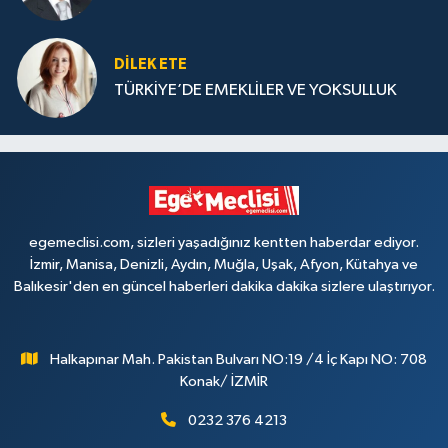
DILEK ETE
TÜRKİYE’DE EMEKLİLER VE YOKSULLUK
egemeclisi.com, sizleri yaşadığınız kentten haberdar ediyor.
İzmir, Manisa, Denizli, Aydın, Muğla, Uşak, Afyon, Kütahya ve
Balıkesir'den en güncel haberleri dakika dakika sizlere ulaştırıyor.
Halkapınar Mah. Pakistan Bulvarı NO:19 /4 İç Kapı NO: 708
Konak/ İZMİR
0232 376 4213