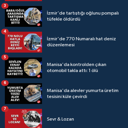
3
İzmir'de tartıştığı oğlunu pompalı
tüfekle öldürdü
4
İzmir'de 770 Numaralı hat deniz
düzenlemesi
5
Manisa'da kontrolden çıkan
otomobil takla attı: 1 ölü
6
Manisa'da alevler yumurta üretim
tesisini küle çevirdi
7
Sevr & Lozan