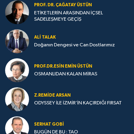
PROF. DR. ÇAĞATAY ÜSTÜN
ETİKETLERİN ARASINDAN İÇSEL
SADELEŞMEYE GEÇİŞ
ALI TALAK
Doğanın Dengesi ve Can Dostlarımız
PROF.DR.ESIN EMIN ÜSTÜN
OSMANLIDAN KALAN MİRAS
Z.REMIDE ARSAN
ODYSSEY İLE İZMİR’İN KAÇIRDIĞI FIRSAT
SERHAT GOBİ
BUGÜN DE BU : TAO