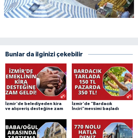
Bunlar da ilginizi çekebilir
İzmir'de belediyeden kira
İzmir'de "Bardacık
ve alışveriş desteğine zam
İnciri"mevsimi başladı