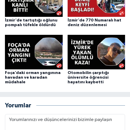
İzmir'de tartıştığı oğlunu
İzmir'de 770 Numaralı hat
pompalı tüfekle öldürdü
deniz düzenlemesi
Foça’daki orman yangınına
Otomobilin çarptığı
havadan ve karadan
üniversite öğrencisi
müdahale
hayatını kaybetti
Yorumlar