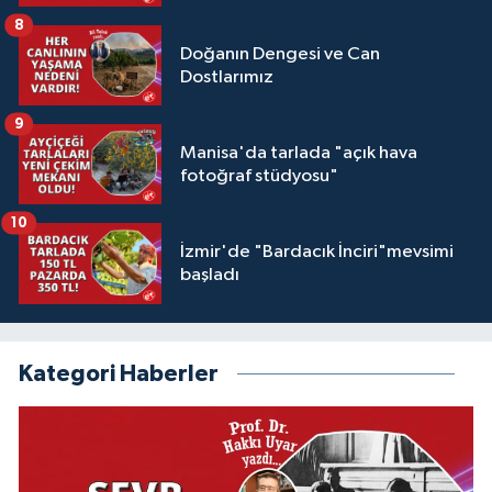
8
Doğanın Dengesi ve Can
Dostlarımız
9
Manisa'da tarlada "açık hava
fotoğraf stüdyosu"
10
İzmir'de "Bardacık İnciri"mevsimi
başladı
Kategori Haberler