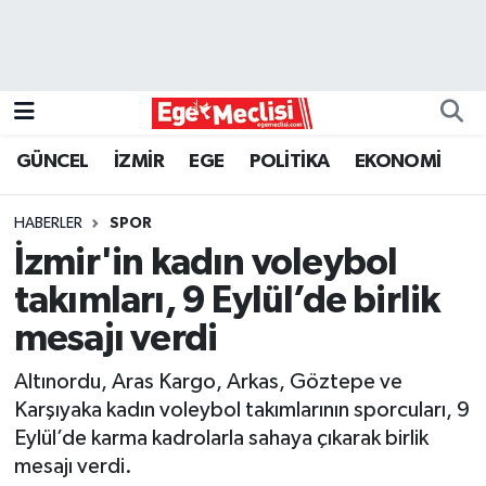
EGE
EKONOMİ
GÜNCEL
İZMİR
EGE
POLİTİKA
EKONOMİ
GÜNCEL
HABERLER
SPOR
İZMİR
İzmir'in kadın voleybol
takımları, 9 Eylül’de birlik
ÖZEL HABER
mesajı verdi
POLİTİKA
Altınordu, Aras Kargo, Arkas, Göztepe ve
Karşıyaka kadın voleybol takımlarının sporcuları, 9
Programlar
Eylül’de karma kadrolarla sahaya çıkarak birlik
mesajı verdi.
SPOR