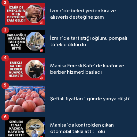
2
İzmir'de belediyeden kira ve
alışveriş desteğine zam
3
İzmir'de tartıştığı oğlunu pompalı
tüfekle öldürdü
4
Manisa Emekli Kafe'de kuaför ve
berber hizmeti başladı
5
Şeftali fiyatları 1 günde yarıya düştü
6
Manisa'da kontrolden çıkan
otomobil takla attı: 1 ölü