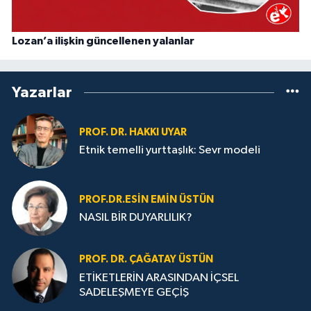
Lozan’a ilişkin güncellenen yalanlar
Yazarlar
PROF. DR. HAKKI UYAR
Etnik temelli yurttaşlık: Sevr modeli
PROF.DR.ESIN EMIN ÜSTÜN
NASIL BİR DUYARLILIK?
PROF. DR. ÇAĞATAY ÜSTÜN
ETİKETLERİN ARASINDAN İÇSEL
SADELEŞMEYE GEÇİŞ