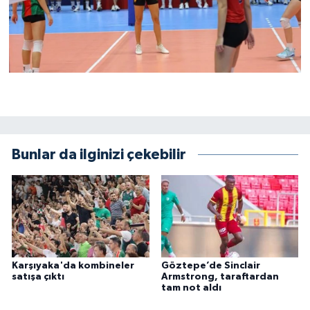
Bunlar da ilginizi çekebilir
Karşıyaka'da kombineler
Göztepe’de Sinclair
satışa çıktı
Armstrong, taraftardan
tam not aldı