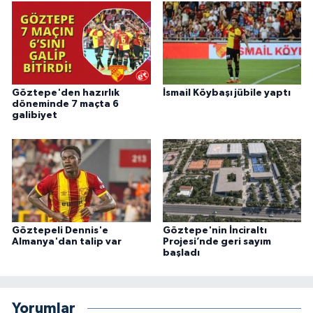
Göztepe'den hazırlık
İsmail Köybaşı jübile yaptı
döneminde 7 maçta 6
galibiyet
Göztepeli Dennis'e
Göztepe'nin İnciraltı
Almanya'dan talip var
Projesi’nde geri sayım
başladı
Yorumlar