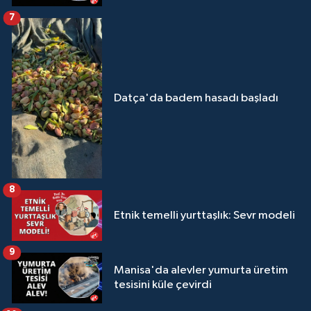
7
Datça'da badem hasadı başladı
8
Etnik temelli yurttaşlık: Sevr modeli
9
Manisa'da alevler yumurta üretim
tesisini küle çevirdi