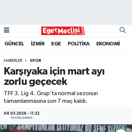
EGE
EKONOMİ
GÜNCEL
İZMİR
EGE
POLİTİKA
EKONOMİ
GÜNCEL
HABERLER
SPOR
İZMİR
Karşıyaka için mart ayı
zorlu geçecek
ÖZEL HABER
TFF 3. Lig 4. Grup’ta normal sezonun
POLİTİKA
tamamlanmasına son 7 maç kaldı.
Programlar
04.03.2026 - 11:32
YAYINLANMA
SPOR