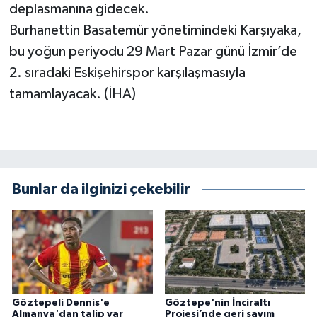
deplasmanına gidecek.
Burhanettin Basatemür yönetimindeki Karşıyaka,
bu yoğun periyodu 29 Mart Pazar günü İzmir’de
2. sıradaki Eskişehirspor karşılaşmasıyla
tamamlayacak. (İHA)
Bunlar da ilginizi çekebilir
Göztepeli Dennis'e
Göztepe'nin İnciraltı
Almanya'dan talip var
Projesi’nde geri sayım