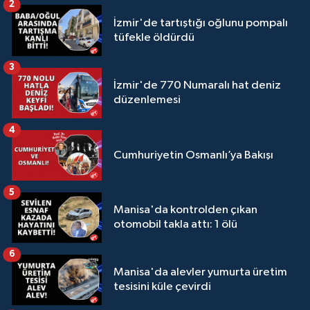
2
İzmir'de tartıştığı oğlunu pompalı
tüfekle öldürdü
3
İzmir'de 770 Numaralı hat deniz
düzenlemesi
4
Cumhuriyetin Osmanlı’ya Bakışı
5
Manisa'da kontrolden çıkan
otomobil takla attı: 1 ölü
6
Manisa'da alevler yumurta üretim
tesisini küle çevirdi