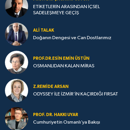
ETİKETLERİN ARASINDAN İÇSEL
SADELEŞMEYE GEÇİŞ
ALI TALAK
Doğanın Dengesi ve Can Dostlarımız
PROF.DR.ESIN EMIN ÜSTÜN
OSMANLIDAN KALAN MİRAS
Z.REMIDE ARSAN
ODYSSEY İLE İZMİR’İN KAÇIRDIĞI FIRSAT
PROF. DR. HAKKI UYAR
Cumhuriyetin Osmanlı’ya Bakışı