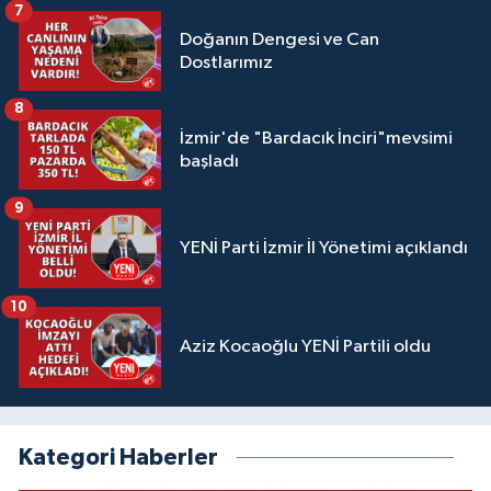
7
Doğanın Dengesi ve Can
Dostlarımız
8
İzmir'de "Bardacık İnciri"mevsimi
başladı
9
YENİ Parti İzmir İl Yönetimi açıklandı
10
Aziz Kocaoğlu YENİ Partili oldu
Kategori Haberler