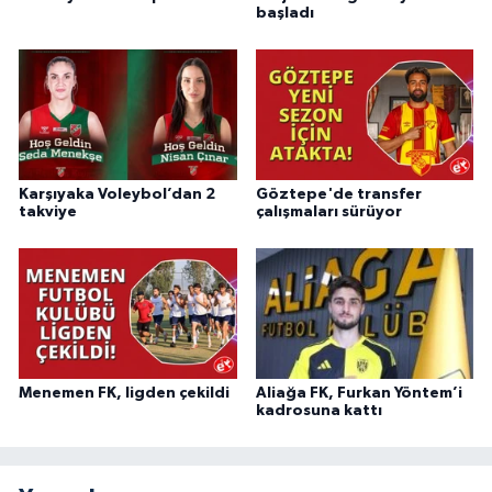
başladı
Karşıyaka Voleybol’dan 2
Göztepe'de transfer
takviye
çalışmaları sürüyor
Menemen FK, ligden çekildi
Aliağa FK, Furkan Yöntem’i
kadrosuna kattı