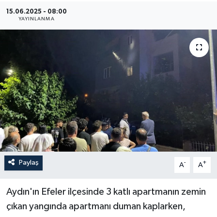
15.06.2025 - 08:00
YAŞAM
YAYINLANMA
Paylaş
-
+
A
A
Aydın'ın Efeler ilçesinde 3 katlı apartmanın zemin
çıkan yangında apartmanı duman kaplarken,