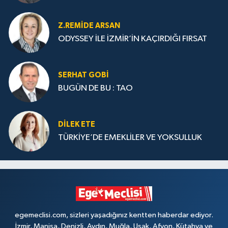
Z.REMIDE ARSAN
ODYSSEY İLE İZMİR’İN KAÇIRDIĞI FIRSAT
SERHAT GOBİ
BUGÜN DE BU : TAO
DILEK ETE
TÜRKİYE’DE EMEKLİLER VE YOKSULLUK
egemeclisi.com, sizleri yaşadığınız kentten haberdar ediyor.
İzmir, Manisa, Denizli, Aydın, Muğla, Uşak, Afyon, Kütahya ve