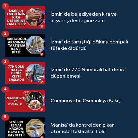
1
İzmir'de belediyeden kira ve
alışveriş desteğine zam
2
İzmir'de tartıştığı oğlunu pompalı
tüfekle öldürdü
3
İzmir'de 770 Numaralı hat deniz
düzenlemesi
4
Cumhuriyetin Osmanlı’ya Bakışı
5
Manisa'da kontrolden çıkan
otomobil takla attı: 1 ölü