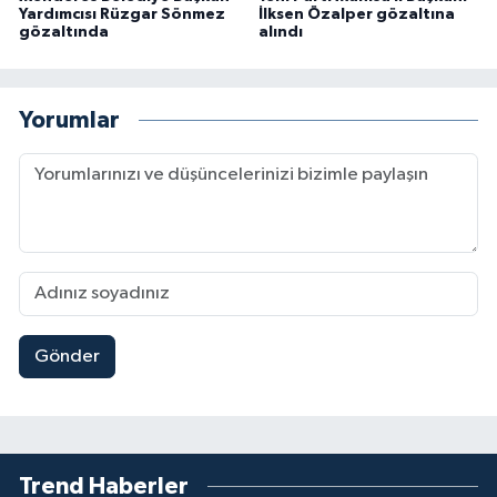
Yardımcısı Rüzgar Sönmez
İlksen Özalper gözaltına
gözaltında
alındı
Yorumlar
Gönder
Trend Haberler