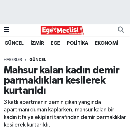
EGE
EKONOMİ
GÜNCEL
İZMİR
EGE
POLİTİKA
EKONOMİ
GÜNCEL
HABERLER
GÜNCEL
İZMİR
Mahsur kalan kadın demir
parmaklıkları kesilerek
ÖZEL HABER
kurtarıldı
POLİTİKA
3 katlı apartmanın zemin çıkan yangında
apartmanı duman kaplarken, mahsur kalan bir
Programlar
kadın itfaiye ekipleri tarafından demir parmaklıklar
kesilerek kurtarıldı.
SPOR