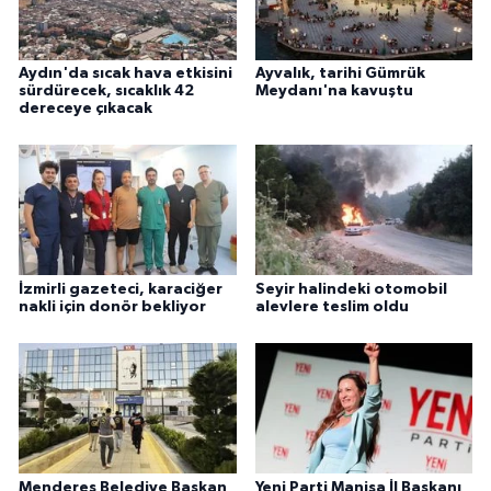
Aydın'da sıcak hava etkisini
Ayvalık, tarihi Gümrük
sürdürecek, sıcaklık 42
Meydanı'na kavuştu
dereceye çıkacak
İzmirli gazeteci, karaciğer
Seyir halindeki otomobil
nakli için donör bekliyor
alevlere teslim oldu
Menderes Belediye Başkan
Yeni Parti Manisa İl Başkanı