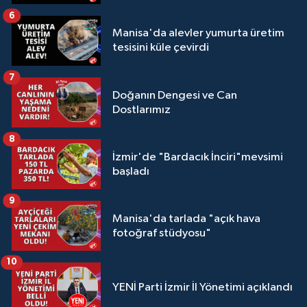
6
Manisa'da alevler yumurta üretim
tesisini küle çevirdi
7
Doğanın Dengesi ve Can
Dostlarımız
8
İzmir'de "Bardacık İnciri"mevsimi
başladı
9
Manisa'da tarlada "açık hava
fotoğraf stüdyosu"
10
YENİ Parti İzmir İl Yönetimi açıklandı