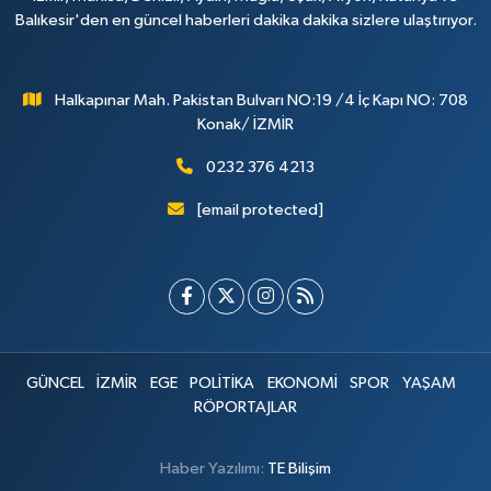
Balıkesir'den en güncel haberleri dakika dakika sizlere ulaştırıyor.
Halkapınar Mah. Pakistan Bulvarı NO:19 /4 İç Kapı NO: 708
Konak/ İZMİR
0232 376 4213
[email protected]
GÜNCEL
İZMİR
EGE
POLİTİKA
EKONOMİ
SPOR
YAŞAM
RÖPORTAJLAR
Haber Yazılımı:
TE Bilişim