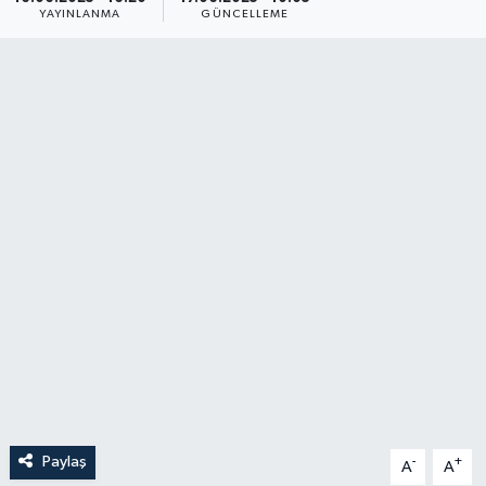
YAYINLANMA
GÜNCELLEME
YAŞAM
Paylaş
-
+
A
A