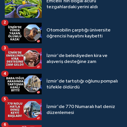
Emcelli'nin doğal acuru
tezgahlardaki yerini aldı
2
Otomobilin çarptığı üniversite
öğrencisi hayatını kaybetti
3
İzmir'de belediyeden kira ve
alışveriş desteğine zam
4
İzmir'de tartıştığı oğlunu pompalı
tüfekle öldürdü
5
İzmir'de 770 Numaralı hat deniz
düzenlemesi
6