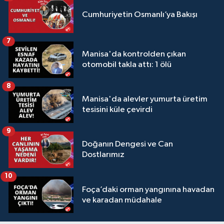
Cumhuriyetin Osmanlı’ya Bakışı
7
Manisa'da kontrolden çıkan
otomobil takla attı: 1 ölü
8
Manisa'da alevler yumurta üretim
tesisini küle çevirdi
9
Doğanın Dengesi ve Can
Dostlarımız
10
Foça’daki orman yangınına havadan
ve karadan müdahale