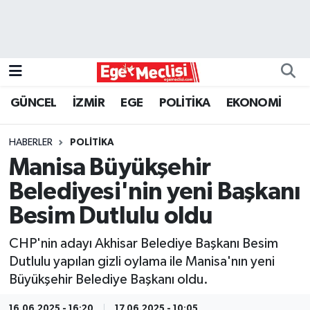
EGE
EKONOMİ
GÜNCEL
İZMİR
EGE
POLİTİKA
EKONOMİ
GÜNCEL
HABERLER
POLİTİKA
İZMİR
Manisa Büyükşehir
Belediyesi'nin yeni Başkanı
ÖZEL HABER
Besim Dutlulu oldu
POLİTİKA
CHP'nin adayı Akhisar Belediye Başkanı Besim
Dutlulu yapılan gizli oylama ile Manisa'nın yeni
Programlar
Büyükşehir Belediye Başkanı oldu.
SPOR
16.06.2025 - 16:20
17.06.2025 - 10:05