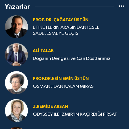
Yazarlar
PROF. DR. ÇAĞATAY ÜSTÜN
ETİKETLERİN ARASINDAN İÇSEL
SADELEŞMEYE GEÇİŞ
ALI TALAK
Doğanın Dengesi ve Can Dostlarımız
PROF.DR.ESIN EMIN ÜSTÜN
OSMANLIDAN KALAN MİRAS
Z.REMIDE ARSAN
ODYSSEY İLE İZMİR’İN KAÇIRDIĞI FIRSAT