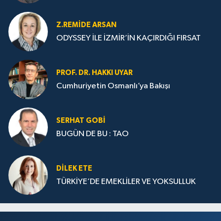
Z.REMIDE ARSAN
ODYSSEY İLE İZMİR’İN KAÇIRDIĞI FIRSAT
PROF. DR. HAKKI UYAR
Cumhuriyetin Osmanlı’ya Bakışı
SERHAT GOBİ
BUGÜN DE BU : TAO
DILEK ETE
TÜRKİYE’DE EMEKLİLER VE YOKSULLUK