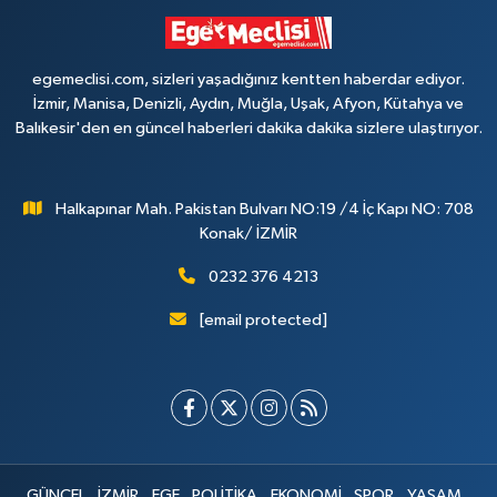
egemeclisi.com, sizleri yaşadığınız kentten haberdar ediyor.
İzmir, Manisa, Denizli, Aydın, Muğla, Uşak, Afyon, Kütahya ve
Balıkesir'den en güncel haberleri dakika dakika sizlere ulaştırıyor.
Halkapınar Mah. Pakistan Bulvarı NO:19 /4 İç Kapı NO: 708
Konak/ İZMİR
0232 376 4213
[email protected]
GÜNCEL
İZMİR
EGE
POLİTİKA
EKONOMİ
SPOR
YAŞAM