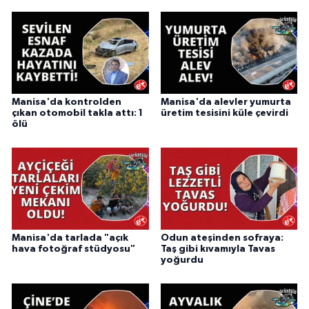
Manisa'da kontrolden
Manisa'da alevler yumurta
çıkan otomobil takla attı: 1
üretim tesisini küle çevirdi
ölü
Manisa'da tarlada "açık
Odun ateşinden sofraya:
hava fotoğraf stüdyosu"
Taş gibi kıvamıyla Tavas
yoğurdu