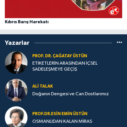
Kıbrıs Barış Harekatı
Yazarlar
PROF. DR. ÇAĞATAY ÜSTÜN
ETİKETLERİN ARASINDAN İÇSEL
SADELEŞMEYE GEÇİŞ
ALI TALAK
Doğanın Dengesi ve Can Dostlarımız
PROF.DR.ESIN EMIN ÜSTÜN
OSMANLIDAN KALAN MİRAS