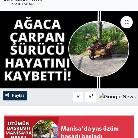
YAYINLANMA
YAŞAM
Paylaş
-
+
A
A
Manisa'da yaş üzüm
hasadı başladı