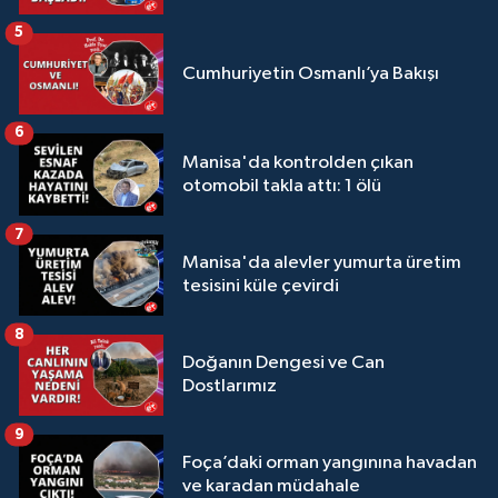
5
Cumhuriyetin Osmanlı’ya Bakışı
6
Manisa'da kontrolden çıkan
otomobil takla attı: 1 ölü
7
Manisa'da alevler yumurta üretim
tesisini küle çevirdi
8
Doğanın Dengesi ve Can
Dostlarımız
9
Foça’daki orman yangınına havadan
ve karadan müdahale