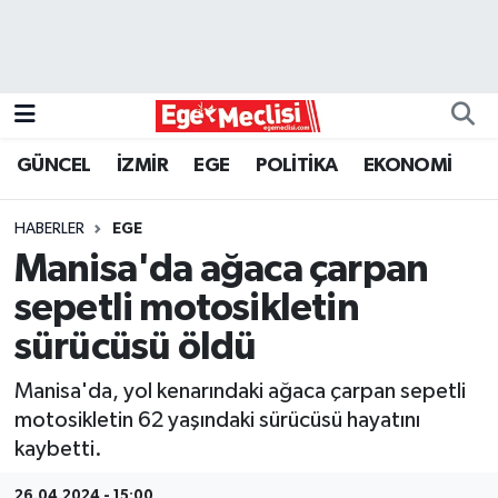
EGE
EKONOMİ
GÜNCEL
İZMİR
EGE
POLİTİKA
EKONOMİ
GÜNCEL
HABERLER
EGE
İZMİR
Manisa'da ağaca çarpan
sepetli motosikletin
ÖZEL HABER
sürücüsü öldü
POLİTİKA
Manisa'da, yol kenarındaki ağaca çarpan sepetli
motosikletin 62 yaşındaki sürücüsü hayatını
Programlar
kaybetti.
SPOR
26.04.2024 - 15:00