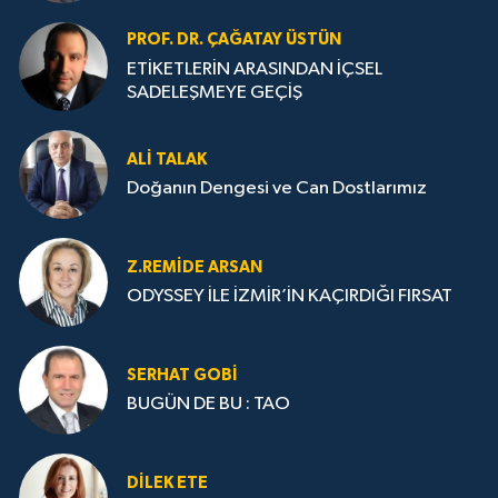
PROF. DR. ÇAĞATAY ÜSTÜN
ETİKETLERİN ARASINDAN İÇSEL
SADELEŞMEYE GEÇİŞ
ALI TALAK
Doğanın Dengesi ve Can Dostlarımız
Z.REMIDE ARSAN
ODYSSEY İLE İZMİR’İN KAÇIRDIĞI FIRSAT
SERHAT GOBİ
BUGÜN DE BU : TAO
DILEK ETE