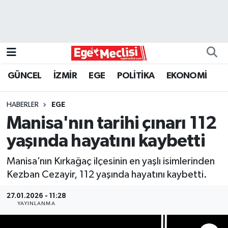
EGE
EKONOMİ
GÜNCEL
İZMİR
EGE
POLİTİKA
EKONOMİ
GÜNCEL
HABERLER
EGE
İZMİR
Manisa'nın tarihi çınarı 112
yaşında hayatını kaybetti
ÖZEL HABER
Manisa’nın Kırkağaç ilçesinin en yaşlı isimlerinden
POLİTİKA
Kezban Cezayir, 112 yaşında hayatını kaybetti.
Programlar
27.01.2026 - 11:28
YAYINLANMA
SPOR