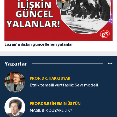
Lozan’a ilişkin güncellenen yalanlar
Yazarlar
PROF. DR. HAKKI UYAR
Etnik temelli yurttaşlık: Sevr modeli
PROF.DR.ESIN EMIN ÜSTÜN
NASIL BİR DUYARLILIK?