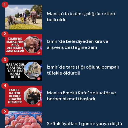
1
Manisa’da üzüm işçiliği ücretleri
belli oldu
2
İzmir'de belediyeden kira ve
alışveriş desteğine zam
3
İzmir'de tartıştığı oğlunu pompalı
tüfekle öldürdü
4
Manisa Emekli Kafe'de kuaför ve
berber hizmeti başladı
5
Şeftali fiyatları 1 günde yarıya düştü