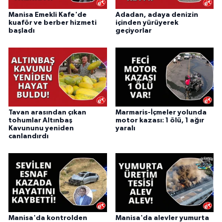
Manisa Emekli Kafe'de
Adadan, adaya denizin
kuaför ve berber hizmeti
içinden yürüyerek
başladı
geçiyorlar
Tavan arasından çıkan
Marmaris-İçmeler yolunda
tohumlar Altınbaş
motor kazası: 1 ölü, 1 ağır
Kavununu yeniden
yaralı
canlandırdı
Manisa'da kontrolden
Manisa'da alevler yumurta