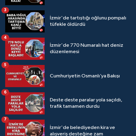
3
İzmir'de tartıştığı oğlunu pompalı
tüfekle öldürdü
4
İzmir'de 770 Numaralı hat deniz
düzenlemesi
5
Cumhuriyetin Osmanlı’ya Bakışı
6
Deste deste paralar yola saçıldı,
trafik tamamen durdu
7
İzmir'de belediyeden kira ve
alışveriş desteğine zam