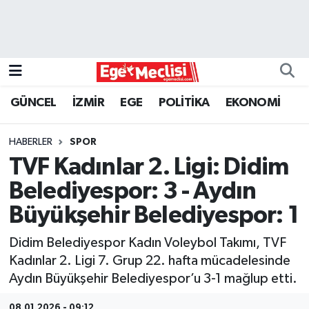
EGE
EKONOMİ
GÜNCEL
İZMİR
EGE
POLİTİKA
EKONOMİ
GÜNCEL
HABERLER
SPOR
İZMİR
TVF Kadınlar 2. Ligi: Didim
Belediyespor: 3 - Aydın
ÖZEL HABER
Büyükşehir Belediyespor: 1
POLİTİKA
Didim Belediyespor Kadın Voleybol Takımı, TVF
Kadınlar 2. Ligi 7. Grup 22. hafta mücadelesinde
Programlar
Aydın Büyükşehir Belediyespor’u 3-1 mağlup etti.
SPOR
08.01.2026 - 09:12