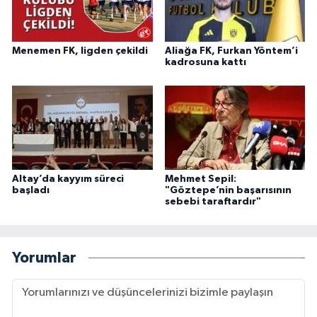
Menemen FK, ligden çekildi
Aliağa FK, Furkan Yöntem’i
kadrosuna kattı
Altay’da kayyım süreci
Mehmet Sepil:
başladı
"Göztepe’nin başarısının
sebebi taraftardır"
Yorumlar