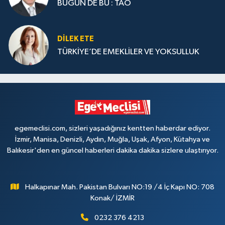
BUGÜN DE BU : TAO
DILEK ETE
TÜRKİYE’DE EMEKLİLER VE YOKSULLUK
egemeclisi.com, sizleri yaşadığınız kentten haberdar ediyor.
İzmir, Manisa, Denizli, Aydın, Muğla, Uşak, Afyon, Kütahya ve
Balıkesir'den en güncel haberleri dakika dakika sizlere ulaştırıyor.
Halkapınar Mah. Pakistan Bulvarı NO:19 /4 İç Kapı NO: 708
Konak/ İZMİR
0232 376 4213