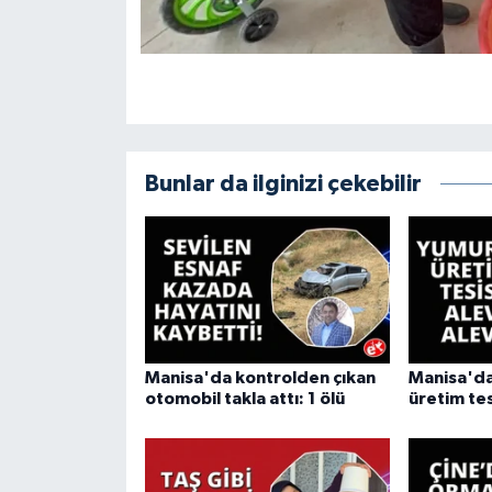
Bunlar da ilginizi çekebilir
Manisa'da kontrolden çıkan
Manisa'da
otomobil takla attı: 1 ölü
üretim tes