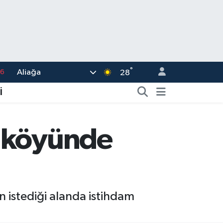
°
Aliağa
17
28
01
İ
02
44
, köyünde
4
76
istediği alanda istihdam