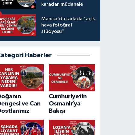
karadan müdahale
Manisa'da tarlada "açık
hava fotoğraf
stüdyosu"
Kategori Haberler
Doğanın
Cumhuriyetin
Dengesi ve Can
Osmanlı’ya
ostlarımız
Bakışı