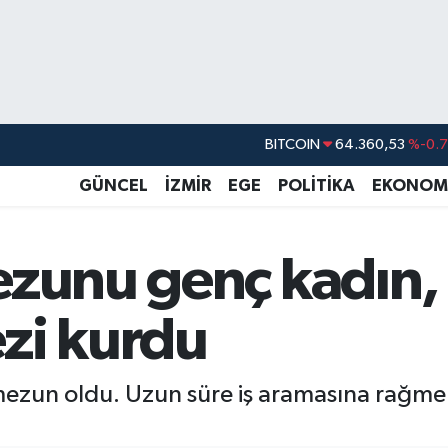
DOLAR
47,7069
%0.
EURO
55,0265
%0.
GÜNCEL
İZMİR
EGE
POLİTİKA
EKONOM
STERLİN
64,1897
%0.
GRAM ALTIN
6574.81
%1.
ezunu genç kadın
BİST100
13.887
%6
zi kurdu
BITCOIN
64.360,53
%-0.
un oldu. Uzun süre iş aramasına rağmen 