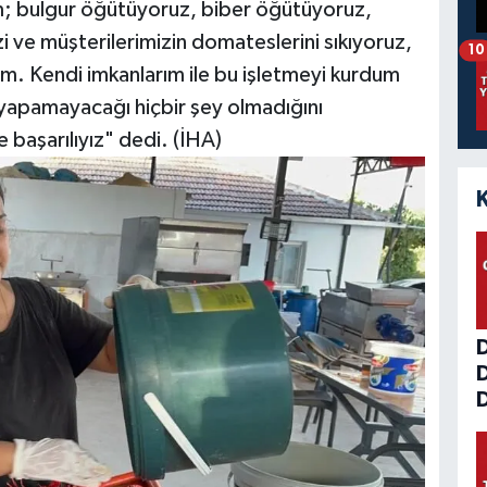
m; bulgur öğütüyoruz, biber öğütüyoruz,
 ve müşterilerimizin domateslerini sıkıyoruz,
10
m. Kendi imkanlarım ile bu işletmeyi kurdum
 yapamayacağı hiçbir şey olmadığını
 başarılıyız" dedi. (İHA)
D