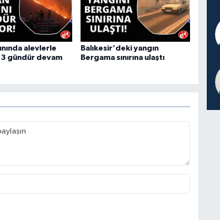
ınında alevlerle
Balıkesir'deki yangın
 3 gündür devam
Bergama sınırına ulaştı