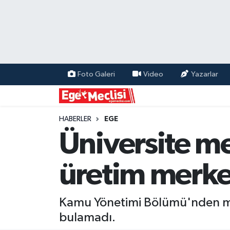
EGE
EKONOMİ
Foto Galeri
Video
Yazarlar
GÜNCEL
İZMİR
HABERLER
EGE
Üniversite m
ÖZEL HABER
üretim merke
POLİTİKA
Programlar
Kamu Yönetimi Bölümü'nden mez
bulamadı.
SPOR