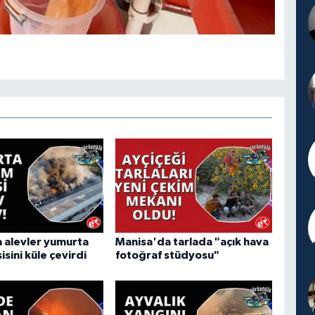
 alevler yumurta
Manisa'da tarlada "açık hava
isini küle çevirdi
fotoğraf stüdyosu"