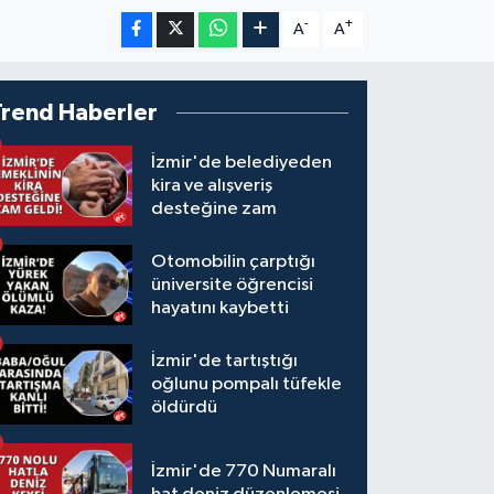
-
+
A
A
Trend Haberler
İzmir'de belediyeden
kira ve alışveriş
desteğine zam
Otomobilin çarptığı
üniversite öğrencisi
hayatını kaybetti
İzmir'de tartıştığı
oğlunu pompalı tüfekle
öldürdü
İzmir'de 770 Numaralı