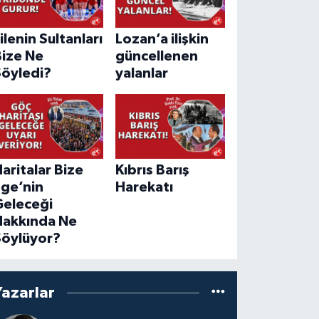
ilenin Sultanları
Lozan’a ilişkin
Bize Ne
güncellenen
Söyledi?
yalanlar
aritalar Bize
Kıbrıs Barış
Ege’nin
Harekatı
Geleceği
Hakkında Ne
Söylüyor?
Yazarlar