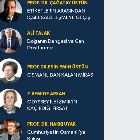
PROF. DR. ÇAĞATAY ÜSTÜN
ETİKETLERİN ARASINDAN
İÇSEL SADELEŞMEYE GEÇİŞ
ALI TALAK
Doğanın Dengesi ve Can
Dostlarımız
PROF.DR.ESIN EMIN ÜSTÜN
OSMANLIDAN KALAN MİRAS
Z.REMIDE ARSAN
ODYSSEY İLE İZMİR’İN
KAÇIRDIĞI FIRSAT
PROF. DR. HAKKI UYAR
Cumhuriyetin Osmanlı’ya
Bakışı