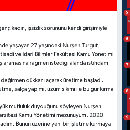
5
nç kadın, işsizlik sorununu kendi girişimiyle
6
i'nde yaşayan 27 yaşındaki Nurşen Turgut,
isadi ve İdari Bilimler Fakültesi Kamu Yönetimi
 aramasına rağmen istediği alanda istihdam
7
r değirmen dükkanı açarak üretime başladı.
tme, salça yapımı, üzüm sıkımı ile bulgur kırma
8
üyük mutluluk duyduğunu söyleyen Nurşen
ersitesi Kamu Yönetimi mezunuyum. 2020
9
radım. Bunun üzerine yeni bir işletme kurmaya