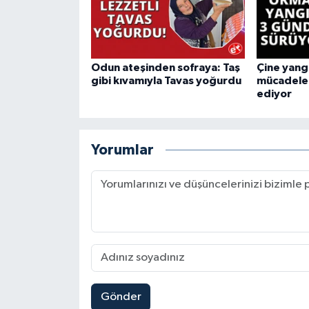
Odun ateşinden sofraya: Taş
Çine yang
gibi kıvamıyla Tavas yoğurdu
mücadele
ediyor
Yorumlar
Gönder