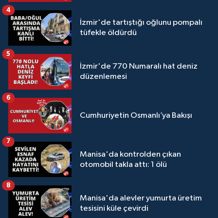
4
İzmir'de tartıştığı oğlunu pompalı
tüfekle öldürdü
5
İzmir'de 770 Numaralı hat deniz
düzenlemesi
6
Cumhuriyetin Osmanlı’ya Bakışı
7
Manisa'da kontrolden çıkan
otomobil takla attı: 1 ölü
8
Manisa'da alevler yumurta üretim
tesisini küle çevirdi