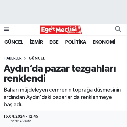
EGE
EKONOMİ
GÜNCEL
İZMİR
EGE
POLİTİKA
EKONOMİ
GÜNCEL
HABERLER
GÜNCEL
İZMİR
Aydın’da pazar tezgahları
renklendi
ÖZEL HABER
Baharı müjdeleyen cemrenin toprağa düşmesinin
POLİTİKA
ardından Aydın'daki pazarlar da renklenmeye
başladı.
Programlar
16.04.2024 - 12:45
YAYINLANMA
SPOR