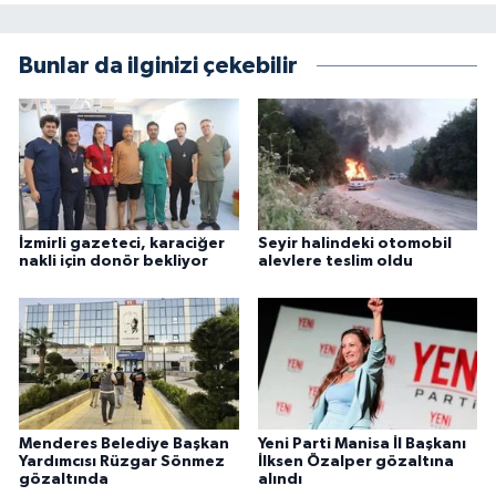
Bunlar da ilginizi çekebilir
İzmirli gazeteci, karaciğer
Seyir halindeki otomobil
nakli için donör bekliyor
alevlere teslim oldu
Menderes Belediye Başkan
Yeni Parti Manisa İl Başkanı
Yardımcısı Rüzgar Sönmez
İlksen Özalper gözaltına
gözaltında
alındı