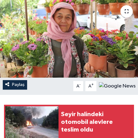
YAŞAM
Paylaş
-
+
A
A
Seyir halindeki
otomobil alevlere
teslim oldu