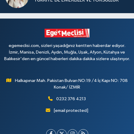
TÜRKİYE’DE EMEKLİLER VE YOKSULLUK
egemeclisi.com, sizleri yaşadığınız kentten haberdar ediyor.
İzmir, Manisa, Denizli, Aydın, Muğla, Uşak, Afyon, Kütahya ve
Balıkesir'den en güncel haberleri dakika dakika sizlere ulaştırıyor.
Halkapınar Mah. Pakistan Bulvarı NO:19 /4 İç Kapı NO: 708
Konak/ İZMİR
0232 376 4213
[email protected]