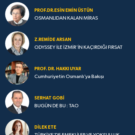
PROF.DR.ESIN EMIN ÜSTÜN
OSMANLIDAN KALAN MİRAS
Z.REMIDE ARSAN
ODYSSEY İLE İZMİR’İN KAÇIRDIĞI FIRSAT
PROF. DR. HAKKI UYAR
Cumhuriyetin Osmanlı’ya Bakışı
SERHAT GOBİ
BUGÜN DE BU : TAO
DILEK ETE