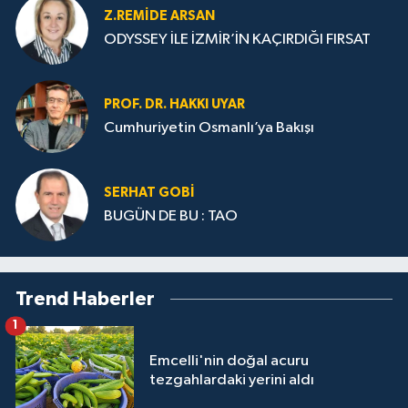
Z.REMIDE ARSAN
ODYSSEY İLE İZMİR’İN KAÇIRDIĞI FIRSAT
PROF. DR. HAKKI UYAR
Cumhuriyetin Osmanlı’ya Bakışı
SERHAT GOBİ
BUGÜN DE BU : TAO
Trend Haberler
1
Emcelli'nin doğal acuru
tezgahlardaki yerini aldı