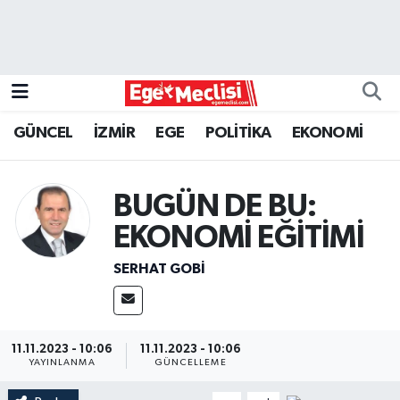
EGE
EKONOMİ
GÜNCEL
İZMİR
EGE
POLİTİKA
EKONOMİ
GÜNCEL
BUGÜN DE BU:
İZMİR
EKONOMİ EĞİTİMİ
ÖZEL HABER
SERHAT GOBİ
POLİTİKA
Programlar
11.11.2023 - 10:06
11.11.2023 - 10:06
YAYINLANMA
GÜNCELLEME
SPOR