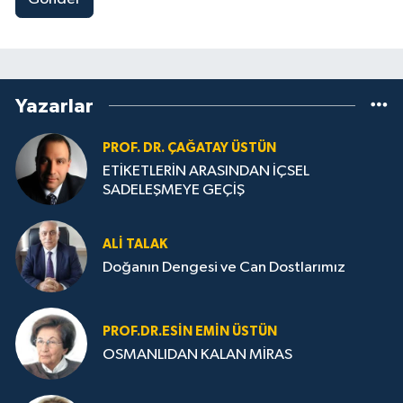
Yazarlar
PROF. DR. ÇAĞATAY ÜSTÜN
ETİKETLERİN ARASINDAN İÇSEL
SADELEŞMEYE GEÇİŞ
ALI TALAK
Doğanın Dengesi ve Can Dostlarımız
PROF.DR.ESIN EMIN ÜSTÜN
OSMANLIDAN KALAN MİRAS