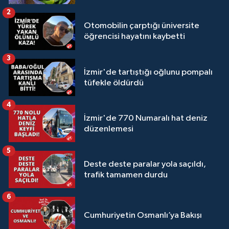
2
Otomobilin çarptığı üniversite
öğrencisi hayatını kaybetti
3
İzmir'de tartıştığı oğlunu pompalı
tüfekle öldürdü
4
İzmir'de 770 Numaralı hat deniz
düzenlemesi
5
Deste deste paralar yola saçıldı,
trafik tamamen durdu
6
Cumhuriyetin Osmanlı’ya Bakışı