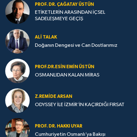
PROF. DR. ÇAĞATAY ÜSTÜN
ETİKETLERİN ARASINDAN İÇSEL
SADELEŞMEYE GEÇİŞ
ALI TALAK
Doğanın Dengesi ve Can Dostlarımız
PROF.DR.ESIN EMIN ÜSTÜN
OSMANLIDAN KALAN MİRAS
Z.REMIDE ARSAN
ODYSSEY İLE İZMİR’İN KAÇIRDIĞI FIRSAT
PROF. DR. HAKKI UYAR
Cumhuriyetin Osmanlı’ya Bakışı