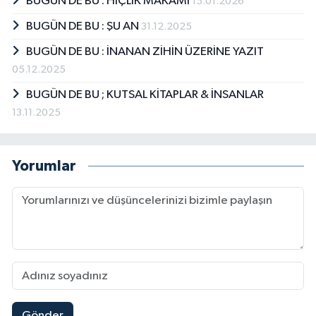
BUGÜN DE BU : HİÇLİK MAKAMI
15.01.2026
BUGÜN DE BU : ŞU AN
31.12.2025
BUGÜN DE BU : İNANAN ZİHİN ÜZERİNE YAZIT
05.12.2025
BUGÜN DE BU ; KUTSAL KİTAPLAR & İNSANLAR
13.11.2025
Yorumlar
Gönder