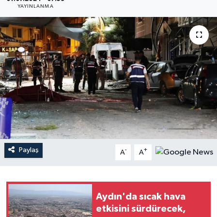
YAYINLANMA
YAŞAM
Paylaş
-
+
A
A
Aydın'da sıcak hava
etkisini sürdürecek,