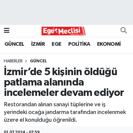
EGE
EKONOMİ
GÜNCEL
İZMİR
EGE
POLİTİKA
EKONOMİ
GÜNCEL
HABERLER
GÜNCEL
İZMİR
İzmir’de 5 kişinin öldüğü
patlama alanında
ÖZEL HABER
incelemeler devam ediyor
POLİTİKA
Restorandan alınan sanayi tüplerine ve iş
yerindeki ocağa jandarma tarafından incelenmek
Programlar
üzere el konulduğu öğrenildi.
SPOR
01.07.2024 - 07:59