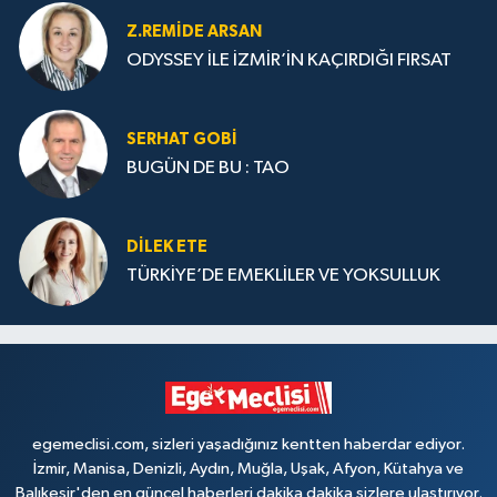
Z.REMIDE ARSAN
ODYSSEY İLE İZMİR’İN KAÇIRDIĞI FIRSAT
SERHAT GOBİ
BUGÜN DE BU : TAO
DILEK ETE
TÜRKİYE’DE EMEKLİLER VE YOKSULLUK
egemeclisi.com, sizleri yaşadığınız kentten haberdar ediyor.
İzmir, Manisa, Denizli, Aydın, Muğla, Uşak, Afyon, Kütahya ve
Balıkesir'den en güncel haberleri dakika dakika sizlere ulaştırıyor.