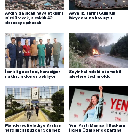
Aydın'da sıcak hava etkisini
Ayvalık, tarihi Gümrük
sürdürecek, sıcaklık 42
Meydanı'na kavuştu
dereceye çıkacak
İzmirli gazeteci, karaciğer
Seyir halindeki otomobil
nakli için donör bekliyor
alevlere teslim oldu
Menderes Belediye Başkan
Yeni Parti Manisa İl Başkanı
Yardımcısı Rüzgar Sönmez
İlksen Özalper gözaltına