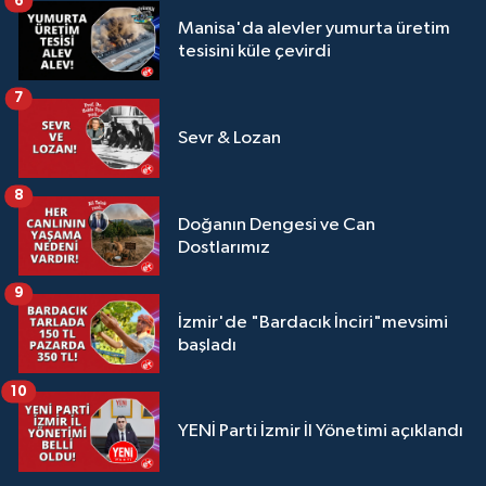
6
Manisa'da alevler yumurta üretim
tesisini küle çevirdi
7
Sevr & Lozan
8
Doğanın Dengesi ve Can
Dostlarımız
9
İzmir'de "Bardacık İnciri"mevsimi
başladı
10
YENİ Parti İzmir İl Yönetimi açıklandı