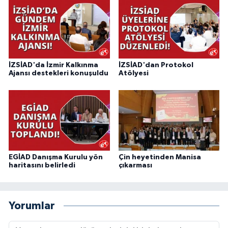
İZSİAD'da İzmir Kalkınma
İZSİAD'dan Protokol
Ajansı destekleri konuşuldu
Atölyesi
EGİAD Danışma Kurulu yön
Çin heyetinden Manisa
haritasını belirledi
çıkarması
Yorumlar