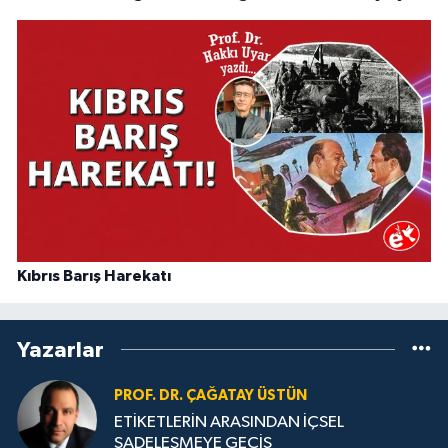
Kıbrıs Barış Harekatı
Yazarlar
PROF. DR. ÇAĞATAY ÜSTÜN
ETİKETLERİN ARASINDAN İÇSEL
SADELEŞMEYE GEÇİŞ