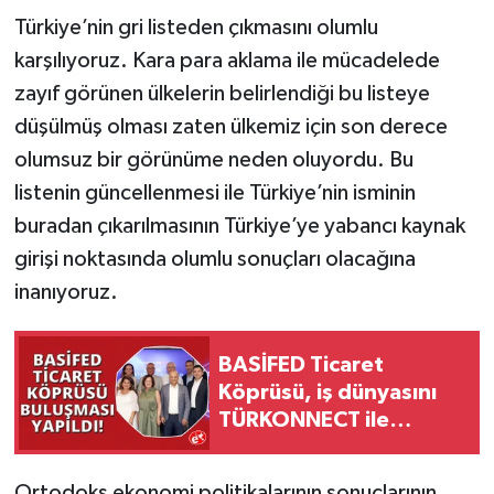
Türkiye’nin gri listeden çıkmasını olumlu
karşılıyoruz. Kara para aklama ile mücadelede
zayıf görünen ülkelerin belirlendiği bu listeye
düşülmüş olması zaten ülkemiz için son derece
olumsuz bir görünüme neden oluyordu. Bu
listenin güncellenmesi ile Türkiye’nin isminin
buradan çıkarılmasının Türkiye’ye yabancı kaynak
girişi noktasında olumlu sonuçları olacağına
inanıyoruz.
BASİFED Ticaret
Köprüsü, iş dünyasını
TÜRKONNECT ile
buluşturdu
Ortodoks ekonomi politikalarının sonuçlarının