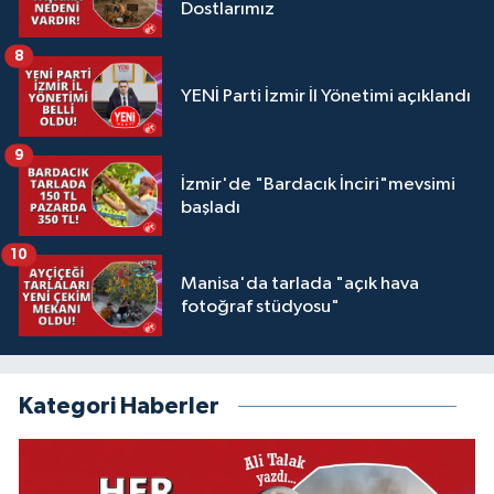
Dostlarımız
8
YENİ Parti İzmir İl Yönetimi açıklandı
9
İzmir'de "Bardacık İnciri"mevsimi
başladı
10
Manisa'da tarlada "açık hava
fotoğraf stüdyosu"
Kategori Haberler