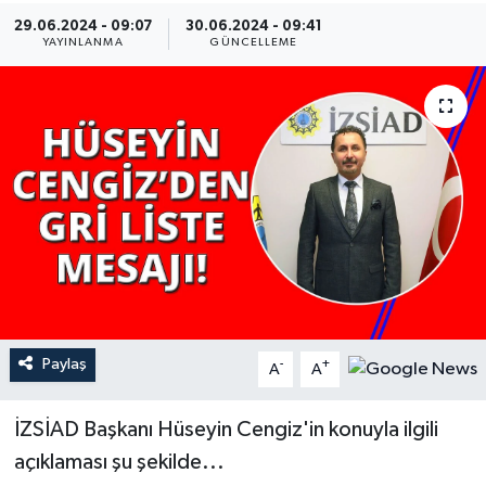
29.06.2024 - 09:07
30.06.2024 - 09:41
YAŞAM
YAYINLANMA
GÜNCELLEME
Paylaş
-
+
A
A
İZSİAD Başkanı Hüseyin Cengiz'in konuyla ilgili
açıklaması şu şekilde...