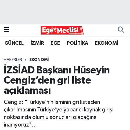
EGE
EKONOMİ
GÜNCEL
İZMİR
EGE
POLİTİKA
EKONOMİ
GÜNCEL
HABERLER
EKONOMİ
İZMİR
İZSİAD Başkanı Hüseyin
Cengiz’den gri liste
ÖZEL HABER
açıklaması
POLİTİKA
Cengiz: "Türkiye’nin isminin gri listeden
çıkarılmasının Türkiye’ye yabancı kaynak girişi
Programlar
noktasında olumlu sonuçları olacağına
inanıyoruz"..
SPOR