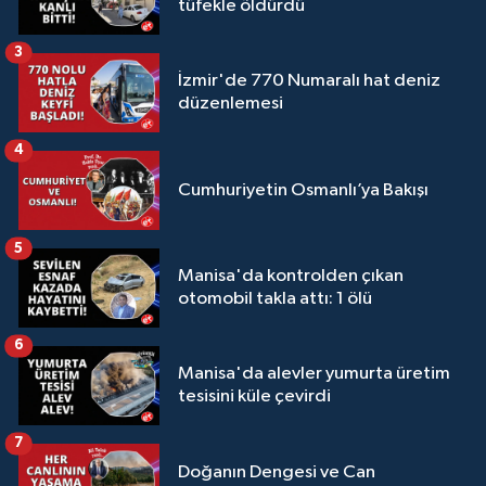
tüfekle öldürdü
3
İzmir'de 770 Numaralı hat deniz
düzenlemesi
4
Cumhuriyetin Osmanlı’ya Bakışı
5
Manisa'da kontrolden çıkan
otomobil takla attı: 1 ölü
6
Manisa'da alevler yumurta üretim
tesisini küle çevirdi
7
Doğanın Dengesi ve Can