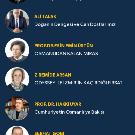
ALI TALAK
Doğanın Dengesi ve Can Dostlarımız
PROF.DR.ESIN EMIN ÜSTÜN
OSMANLIDAN KALAN MİRAS
Z.REMIDE ARSAN
ODYSSEY İLE İZMİR’İN KAÇIRDIĞI FIRSAT
PROF. DR. HAKKI UYAR
Cumhuriyetin Osmanlı’ya Bakışı
SERHAT GOBİ