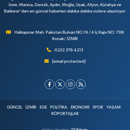
İzmir, Manisa, Denizli, Aydın, Muğla, Uşak, Afyon, Kütahya ve
Balıkesir'den en güncel haberleri dakika dakika sizlere ulaştırıyor.
Halkapınar Mah. Pakistan Bulvarı NO:19 /4 İç Kapı NO: 708
Konak/ İZMİR
0232 376 4213
[email protected]
GÜNCEL
İZMİR
EGE
POLİTİKA
EKONOMİ
SPOR
YAŞAM
RÖPORTAJLAR
Haber Yazılımı:
TE Bilişim