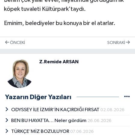
köpek tuvaleti Kültürpark'taydı.
Eminim, belediyeler bu konuya bir el atarlar.
ÖNCEKI
SONRAKI
Z.Remide ARSAN
Yazarın Diğer Yazıları
ODYSSEY İLE İZMİR’İN KAÇIRDIĞI FIRSAT
02.08.2026
BEN BU HAYATTA… Neler gördüm
26.06.2026
TÜRKÇE’MİZ BOZULUYOR
07.06.2026