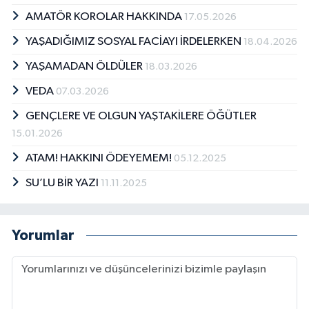
AMATÖR KOROLAR HAKKINDA
17.05.2026
YAŞADIĞIMIZ SOSYAL FACİAYI İRDELERKEN
18.04.2026
YAŞAMADAN ÖLDÜLER
18.03.2026
VEDA
07.03.2026
GENÇLERE VE OLGUN YAŞTAKİLERE ÖĞÜTLER
15.01.2026
ATAM! HAKKINI ÖDEYEMEM!
05.12.2025
SU’LU BİR YAZI
11.11.2025
Yorumlar