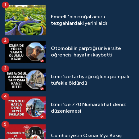
1
Emcelli'nin doğal acuru
tezgahlardaki yerini aldı
2
Otomobilin çarptığı üniversite
öğrencisi hayatını kaybetti
3
İzmir'de tartıştığı oğlunu pompalı
tüfekle öldürdü
4
İzmir'de 770 Numaralı hat deniz
düzenlemesi
5
Cumhuriyetin Osmanlı’ya Bakışı