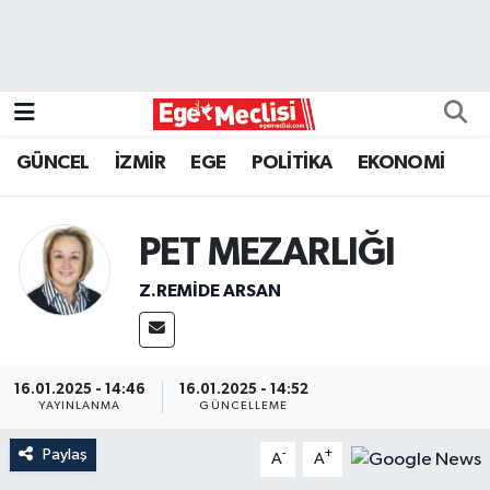
EGE
EKONOMİ
GÜNCEL
İZMİR
EGE
POLİTİKA
EKONOMİ
GÜNCEL
PET MEZARLIĞI
İZMİR
Z.REMIDE ARSAN
ÖZEL HABER
POLİTİKA
16.01.2025 - 14:46
16.01.2025 - 14:52
YAYINLANMA
GÜNCELLEME
Programlar
Paylaş
-
+
A
A
SPOR