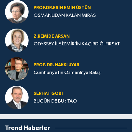
PROF.DR.ESIN EMIN ÜSTÜN
OSMANLIDAN KALAN MİRAS
Z.REMIDE ARSAN
ODYSSEY İLE İZMİR’İN KAÇIRDIĞI FIRSAT
PROF. DR. HAKKI UYAR
Cumhuriyetin Osmanlı’ya Bakışı
SERHAT GOBİ
BUGÜN DE BU : TAO
Trend Haberler