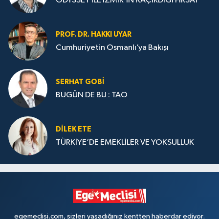
ODYSSEY İLE İZMİR’İN KAÇIRDIĞI FIRSAT
PROF. DR. HAKKI UYAR
Cumhuriyetin Osmanlı’ya Bakışı
SERHAT GOBİ
BUGÜN DE BU : TAO
DILEK ETE
TÜRKİYE’DE EMEKLİLER VE YOKSULLUK
egemeclisi.com, sizleri yaşadığınız kentten haberdar ediyor.