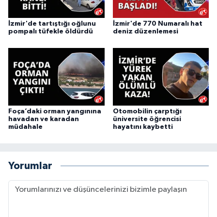
İzmir'de tartıştığı oğlunu
İzmir'de 770 Numaralı hat
pompalı tüfekle öldürdü
deniz düzenlemesi
Foça’daki orman yangınına
Otomobilin çarptığı
havadan ve karadan
üniversite öğrencisi
müdahale
hayatını kaybetti
Yorumlar