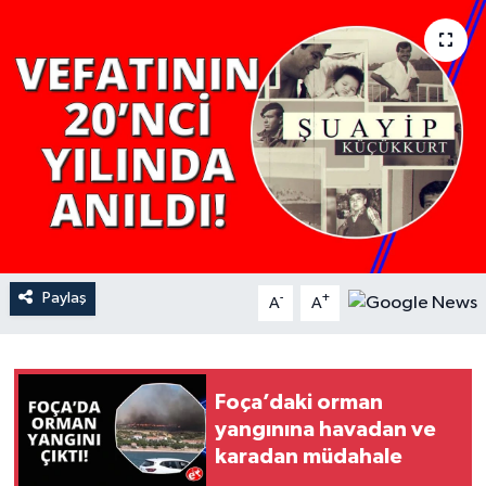
YAŞAM
Paylaş
-
+
A
A
Foça’daki orman
yangınına havadan ve
karadan müdahale