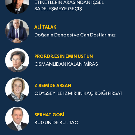
ETİKETLERİN ARASINDAN İÇSEL
SADELEŞMEYE GEÇİŞ
ALI TALAK
Doğanın Dengesi ve Can Dostlarımız
PROF.DR.ESIN EMIN ÜSTÜN
OSMANLIDAN KALAN MİRAS
Z.REMIDE ARSAN
ODYSSEY İLE İZMİR’İN KAÇIRDIĞI FIRSAT
SERHAT GOBİ
BUGÜN DE BU : TAO