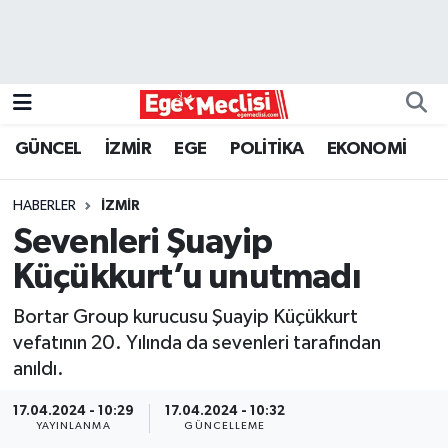
EGE
EKONOMİ
GÜNCEL
İZMİR
EGE
POLİTİKA
EKONOMİ
GÜNCEL
HABERLER
İZMİR
İZMİR
Sevenleri Şuayip
Küçükkurt’u unutmadı
ÖZEL HABER
Bortar Group kurucusu Şuayip Küçükkurt
POLİTİKA
vefatının 20. Yılında da sevenleri tarafından
anıldı.
Programlar
17.04.2024 - 10:29
17.04.2024 - 10:32
YAYINLANMA
GÜNCELLEME
SPOR