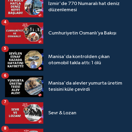
İzmir'de 770 Numaralı hat deniz
düzenlemesi
4
Cumhuriyetin Osmanlı’ya Bakışı
5
Manisa'da kontrolden çıkan
otomobil takla attı: 1 ölü
6
Manisa'da alevler yumurta üretim
tesisini küle çevirdi
7
Sevr & Lozan
8