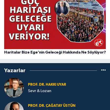
Haritalar Bize Ege’nin Geleceği Hakkında Ne Söylüyor?
Yazarlar
PROF. DR. HAKKI UYAR
Sevr & Lozan
PROF. DR. ÇAĞATAY ÜSTÜN