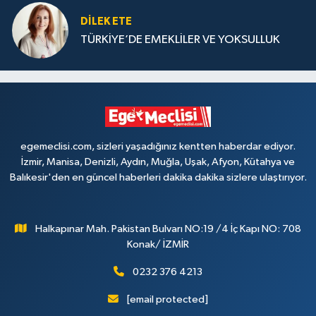
DILEK ETE
TÜRKİYE’DE EMEKLİLER VE YOKSULLUK
egemeclisi.com, sizleri yaşadığınız kentten haberdar ediyor.
İzmir, Manisa, Denizli, Aydın, Muğla, Uşak, Afyon, Kütahya ve
Balıkesir'den en güncel haberleri dakika dakika sizlere ulaştırıyor.
Halkapınar Mah. Pakistan Bulvarı NO:19 /4 İç Kapı NO: 708
Konak/ İZMİR
0232 376 4213
[email protected]