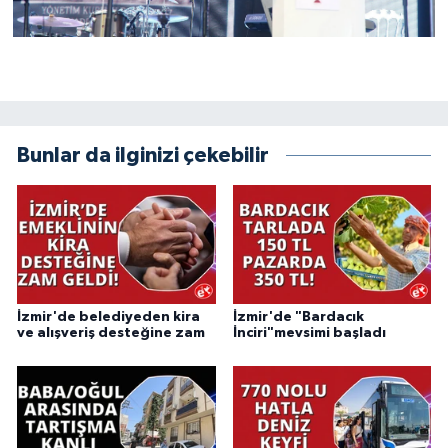
Bunlar da ilginizi çekebilir
İzmir'de belediyeden kira
İzmir'de "Bardacık
ve alışveriş desteğine zam
İnciri"mevsimi başladı