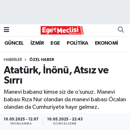
EGE
EKONOMİ
GÜNCEL
İZMİR
EGE
POLİTİKA
EKONOMİ
GÜNCEL
HABERLER
ÖZEL HABER
İZMİR
Atatürk, İnönü, Atsız ve
Sırrı
ÖZEL HABER
Manevi babanız kimse siz de o’sunuz. Manevi
POLİTİKA
babası Rıza Nur olandan da manevi babası Öcalan
olandan da Cumhuriyete hayır gelmez.
Programlar
10.05.2025 - 12:07
10.05.2025 - 22:43
YAYINLANMA
GÜNCELLEME
SPOR