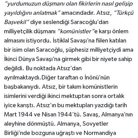
“yurdumuzun düşmanı olan fikirlerin nasıl gelişip
yayıldığını anlatmak”
amacındadır. Atsız,
“Türkçü
Başvekil”
diye seslendiği Saracoğlu’dan
milliyetçilik düşmanı
“komünistler”
e karşı önlem
almasını istiyordu. İstiklal Savaşı’na fiilen katılan
bir isim olan Saracoğlu, şüphesiz milliyetçiydi ama
İkinci Dünya Savaşı’na girmek gibi bir niyete sahip
değildi. Bu noktada Atsız’dan
ayrılmaktaydı.Diğer taraftan o İnönü’nün
başbakanıydı. Atsız, bir takım komünistlerin
isimlerini verdiği ikinci mektuptan sonra ortalık
iyice karıştı. Atsız’ın bu mektupları yazdığı tarih
Mart 1944 ve Nisan 1944’tü. Savaş, Almanya’nın
aleyhine dönmüştü. Almanya, Sovyetler
Birliği’nde bozguna uğraştı ve Normandiya