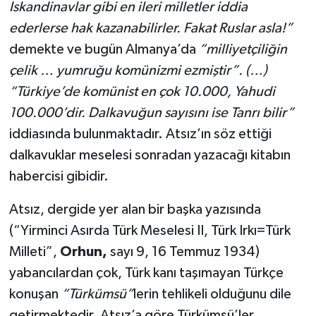
İskandinavlar gibi en ileri milletler iddia
ederlerse hak kazanabilirler. Fakat Ruslar asla!”
demekte ve bugün Almanya’da
“milliyetçiliğin
çelik … yumruğu komünizmi ezmiştir”. (…)
“Türkiye’de komünist en çok 10.000, Yahudi
100.000’dir. Dalkavuğun sayısını ise Tanrı bilir”
iddiasında bulunmaktadır. Atsız’ın söz ettiği
dalkavuklar meselesi sonradan yazacağı kitabın
habercisi gibidir.
Atsız, dergide yer alan bir başka yazısında
(“Yirminci Asırda Türk Meselesi II, Türk Irkı=Türk
Milleti”,
Orhun,
sayı 9, 16 Temmuz 1934)
yabancılardan çok, Türk kanı taşımayan Türkçe
konuşan
“Türkümsü”
lerin tehlikeli olduğunu dile
getirmektedir. Atsız’a göre Türkümsü’ler