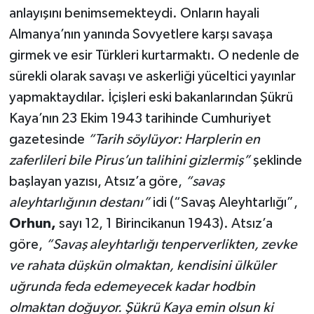
anlayışını benimsemekteydi. Onların hayali
Almanya’nın yanında Sovyetlere karşı savaşa
girmek ve esir Türkleri kurtarmaktı. O nedenle de
sürekli olarak savaşı ve askerliği yüceltici yayınlar
yapmaktaydılar. İçişleri eski bakanlarından Şükrü
Kaya’nın 23 Ekim 1943 tarihinde Cumhuriyet
gazetesinde
“Tarih söylüyor: Harplerin en
zaferlileri bile Pirus’un talihini gizlermiş”
şeklinde
başlayan yazısı, Atsız’a göre,
“savaş
aleyhtarlığının destanı”
idi (“Savaş Aleyhtarlığı”,
Orhun,
sayı 12, 1 Birincikanun 1943). Atsız’a
göre,
“Savaş aleyhtarlığı tenperverlikten, zevke
ve rahata düşkün olmaktan, kendisini ülküler
uğrunda feda edemeyecek kadar hodbin
olmaktan doğuyor. Şükrü Kaya emin olsun ki