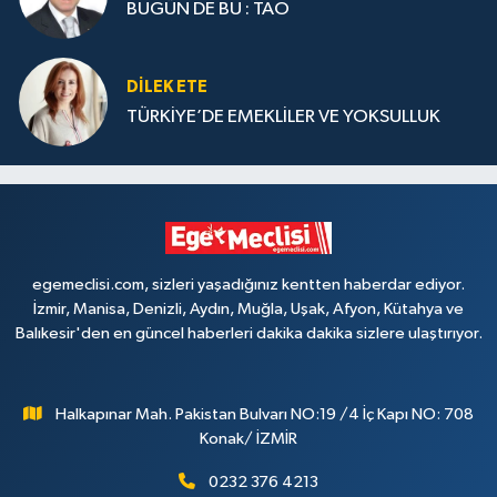
BUGÜN DE BU : TAO
DILEK ETE
TÜRKİYE’DE EMEKLİLER VE YOKSULLUK
egemeclisi.com, sizleri yaşadığınız kentten haberdar ediyor.
İzmir, Manisa, Denizli, Aydın, Muğla, Uşak, Afyon, Kütahya ve
Balıkesir'den en güncel haberleri dakika dakika sizlere ulaştırıyor.
Halkapınar Mah. Pakistan Bulvarı NO:19 /4 İç Kapı NO: 708
Konak/ İZMİR
0232 376 4213