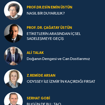
PROF.DR.ESIN EMIN ÜSTÜN
NASIL BİR DUYARLILIK?
PROF. DR. ÇAĞATAY ÜSTÜN
ETİKETLERİN ARASINDAN İÇSEL
SADELEŞMEYE GEÇİŞ
ALI TALAK
Doğanın Dengesi ve Can Dostlarımız
Z.REMIDE ARSAN
ODYSSEY İLE İZMİR’İN KAÇIRDIĞI FIRSAT
SERHAT GOBİ
BUGÜN DE BU : TAO