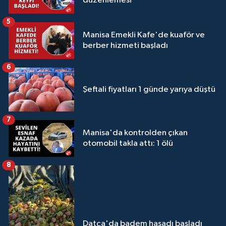
düzenlemesi
5
Manisa Emekli Kafe'de kuaför ve
berber hizmeti başladı
6
Şeftali fiyatları 1 günde yarıya düştü
7
Manisa'da kontrolden çıkan
otomobil takla attı: 1 ölü
8
Datça'da badem hasadı başladı