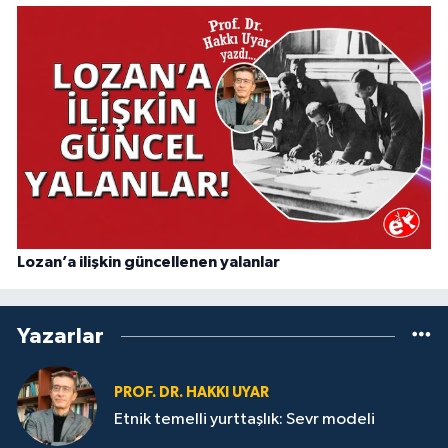
Lozan’a ilişkin güncellenen yalanlar
Yazarlar
PROF. DR. HAKKI UYAR
Etnik temelli yurttaşlık: Sevr modeli