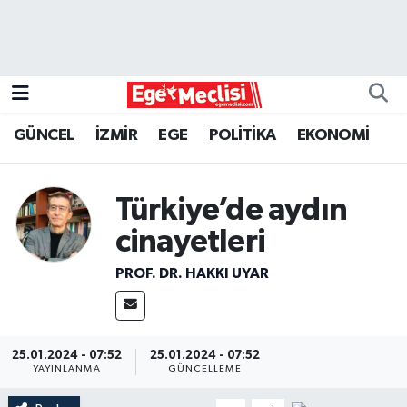
EGE
EKONOMİ
GÜNCEL
İZMİR
EGE
POLİTİKA
EKONOMİ
GÜNCEL
Türkiye’de aydın
İZMİR
cinayetleri
ÖZEL HABER
PROF. DR. HAKKI UYAR
POLİTİKA
Programlar
25.01.2024 - 07:52
25.01.2024 - 07:52
YAYINLANMA
GÜNCELLEME
SPOR