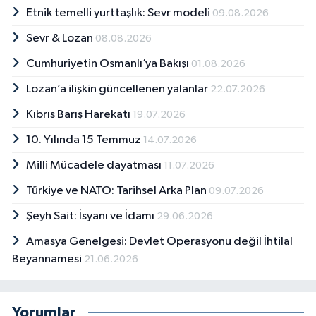
Etnik temelli yurttaşlık: Sevr modeli
09.08.2026
Sevr & Lozan
08.08.2026
Cumhuriyetin Osmanlı’ya Bakışı
01.08.2026
Lozan’a ilişkin güncellenen yalanlar
22.07.2026
Kıbrıs Barış Harekatı
19.07.2026
10. Yılında 15 Temmuz
14.07.2026
Milli Mücadele dayatması
11.07.2026
Türkiye ve NATO: Tarihsel Arka Plan
09.07.2026
Şeyh Sait: İsyanı ve İdamı
29.06.2026
Amasya Genelgesi: Devlet Operasyonu değil İhtilal
Beyannamesi
21.06.2026
Yorumlar