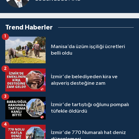
Trend Haberler
1
Manisa’da üzüm işçiliği ücretleri
belli oldu
2
İzmir'de belediyeden kira ve
alışveriş desteğine zam
3
İzmir'de tartıştığı oğlunu pompalı
tüfekle öldürdü
4
İzmir'de 770 Numaralı hat deniz