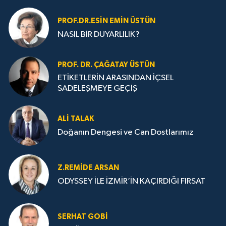
PROF.DR.ESIN EMIN ÜSTÜN
NASIL BİR DUYARLILIK?
PROF. DR. ÇAĞATAY ÜSTÜN
ETİKETLERİN ARASINDAN İÇSEL
SADELEŞMEYE GEÇİŞ
ALI TALAK
Doğanın Dengesi ve Can Dostlarımız
Z.REMIDE ARSAN
ODYSSEY İLE İZMİR’İN KAÇIRDIĞI FIRSAT
SERHAT GOBİ