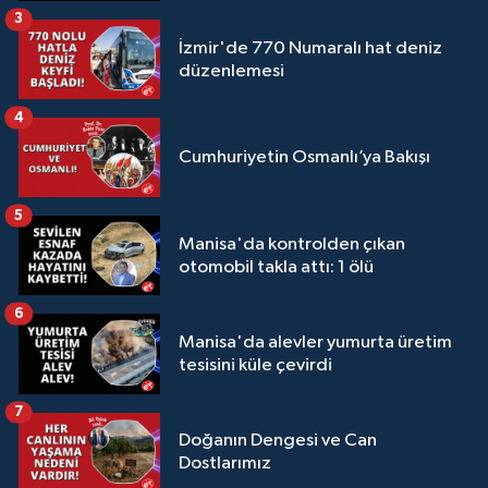
3
İzmir'de 770 Numaralı hat deniz
düzenlemesi
4
Cumhuriyetin Osmanlı’ya Bakışı
5
Manisa'da kontrolden çıkan
otomobil takla attı: 1 ölü
6
Manisa'da alevler yumurta üretim
tesisini küle çevirdi
7
Doğanın Dengesi ve Can
Dostlarımız