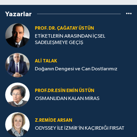
Yazarlar
PROF. DR. ÇAĞATAY ÜSTÜN
ETİKETLERİN ARASINDAN İÇSEL
SADELEŞMEYE GEÇİŞ
ALI TALAK
Doğanın Dengesi ve Can Dostlarımız
PROF.DR.ESIN EMIN ÜSTÜN
OSMANLIDAN KALAN MİRAS
Z.REMIDE ARSAN
ODYSSEY İLE İZMİR’İN KAÇIRDIĞI FIRSAT