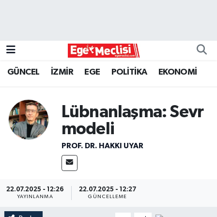
EGE
EKONOMİ
GÜNCEL
İZMİR
EGE
POLİTİKA
EKONOMİ
GÜNCEL
Lübnanlaşma: Sevr
İZMİR
modeli
ÖZEL HABER
PROF. DR. HAKKI UYAR
POLİTİKA
Programlar
22.07.2025 - 12:26
22.07.2025 - 12:27
YAYINLANMA
GÜNCELLEME
SPOR