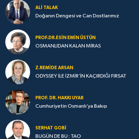
ALI TALAK
Doğanın Dengesi ve Can Dostlarımız
PROF.DR.ESIN EMIN ÜSTÜN
OSMANLIDAN KALAN MİRAS
Z.REMIDE ARSAN
ODYSSEY İLE İZMİR’İN KAÇIRDIĞI FIRSAT
PROF. DR. HAKKI UYAR
Cumhuriyetin Osmanlı’ya Bakışı
SERHAT GOBİ
BUGÜN DE BU : TAO