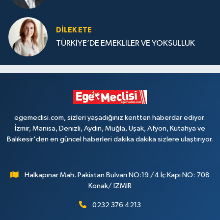
DILEK ETE
TÜRKİYE’DE EMEKLİLER VE YOKSULLUK
egemeclisi.com, sizleri yaşadığınız kentten haberdar ediyor.
İzmir, Manisa, Denizli, Aydın, Muğla, Uşak, Afyon, Kütahya ve
Balıkesir'den en güncel haberleri dakika dakika sizlere ulaştırıyor.
Halkapınar Mah. Pakistan Bulvarı NO:19 /4 İç Kapı NO: 708
Konak/ İZMİR
0232 376 4213