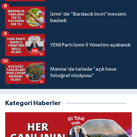
8
İzmir'de "Bardacık İnciri"mevsimi
başladı
9
YENİ Parti İzmir İl Yönetimi açıklandı
10
Manisa'da tarlada "açık hava
fotoğraf stüdyosu"
Kategori Haberler