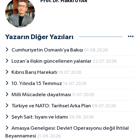
Prof. Dr. Hakkı UYAR
Yazarın Diğer Yazıları
Cumhuriyetin Osmanlı’ya Bakışı
01.08.2026
Lozan’a ilişkin güncellenen yalanlar
22.07.2026
Kıbrıs Barış Harekatı
19.07.2026
10. Yılında 15 Temmuz
14.07.2026
Milli Mücadele dayatması
11.07.2026
Türkiye ve NATO: Tarihsel Arka Plan
09.07.2026
Şeyh Sait: İsyanı ve İdamı
29.06.2026
Amasya Genelgesi: Devlet Operasyonu değil İhtilal
Beyannamesi
21.06.2026